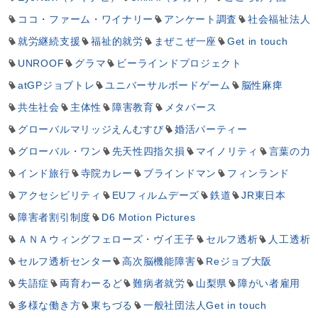
ココ・ファーム・ワイナリー
アンケート調査
社会福祉法人
就労継続支援
福祉的就労
まぜこぜ一座
Get in touch
UNROOF
グラマ
ビーラインドプロジェクト
atGPジョブトレ
ユニバーサルボードゲーム
脳性麻痺
共生社会
主体性
障害教育
メタバース
グローバルマリッジえんむすび
婚活パーティー
グローバル・ワン
先天性四指欠損
マイノリティ
言葉の力
インド旅行
寺院カレー
ブラインドマン
フィンランド
アクセシビリティ
EUフィルムデーズ
鉄道
JR東日本
障害者割引制度
D6 Motion Pictures
ＡＮＡウィングフェローズ・ヴイ王子
セルフ透析
人工透析
セルフ透析センター
高次脳機能障害
Reジョブ大阪
失語症
両育わーるど
難病者就労
山梨県
障がい者雇用
多様な働き方
東ちづる
一般社団法人Get in touch