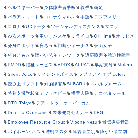
ヘルスキーパー
身体障害者手帳
義手
義足
パラアスリート
コロナウィルス
手話
デフアスリート
コロナ
UDトーク
ソーシャルディスタンス
マスク
ゆるスポーツ
車いすバスケ
ミライロ
OriHime
オリヒメ
分身ロボット
盲ろう
切断ヴィーナス
仮面女子
猪狩ともか
障がい児
テレワーク
適応障害
強迫性障害
PMDD
福祉サービス
ADDS
AI-PAC
早期療育
Muters
Silent Voice
サイレントボイス
ラプソディ オブ colors
読み上げソフト
知的障害
SUBARU
スバルブルーム
特別支援学校
デフラグビー
措置入院
デコペタシール
DTO Tokyo
デア・トゥ・オーバーカム
Dear To Overcome
未来発見セミナー
ERG
Employee Resource Group
Vibone Nezu
骨伝導集音器
バイボーン ネズ
透明マスク
障害者差別
障がい者差別