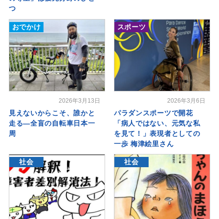
つ
おでかけ
スポーツ
2026年3月13日
2026年3月6日
見えないからこそ、誰かと
パラダンスポーツで開花
走る―全盲の自転車日本一
「病人ではない、元気な私
周
を見て！」表現者としての
一歩 梅津絵里さん
社会
社会