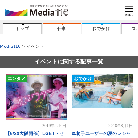
トップ
仕事
おでかけ
ス
Media116
イベント
イベントに関する記事一覧
エンタメ
おでかけ
2019年6月6日
2018年8月6日
【6/29大阪開催】LGBT・セ
車椅子ユーザーの夏のレジャ