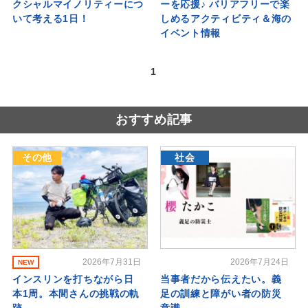
クシャルマイノリティーにつ
ーを応援♪ バリアフリーで楽
いて考える1日！
しめるアクティビティ＆海の
イベント情報
1
おすすめ記事
その他
社会
2026年7月31日
2026年7月24日
NEW
インスリンを打ちながら日
当事者だから伝えたい。義
本1周。本間さんの挑戦の軌
足の訓練と障がい者の防災
跡
意識