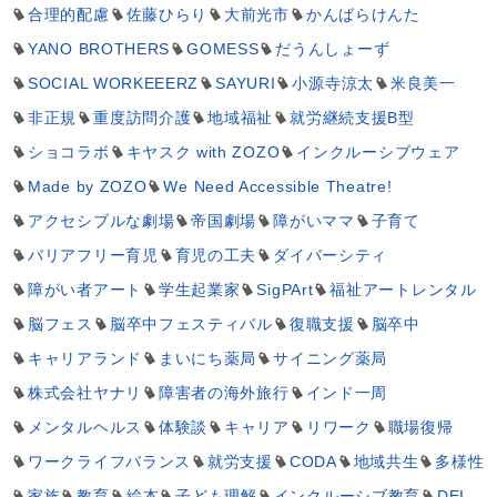
合理的配慮
佐藤ひらり
大前光市
かんばらけんた
YANO BROTHERS
GOMESS
だうんしょーず
SOCIAL WORKEEERZ
SAYURI
小源寺涼太
米良美一
非正規
重度訪問介護
地域福祉
就労継続支援B型
ショコラボ
キヤスク with ZOZO
インクルーシブウェア
Made by ZOZO
We Need Accessible Theatre!
アクセシブルな劇場
帝国劇場
障がいママ
子育て
バリアフリー育児
育児の工夫
ダイバーシティ
障がい者アート
学生起業家
SigPArt
福祉アートレンタル
脳フェス
脳卒中フェスティバル
復職支援
脳卒中
キャリアランド
まいにち薬局
サイニング薬局
株式会社ヤナリ
障害者の海外旅行
インド一周
メンタルヘルス
体験談
キャリア
リワーク
職場復帰
ワークライフバランス
就労支援
CODA
地域共生
多様性
家族
教育
絵本
子ども理解
インクルーシブ教育
DEI