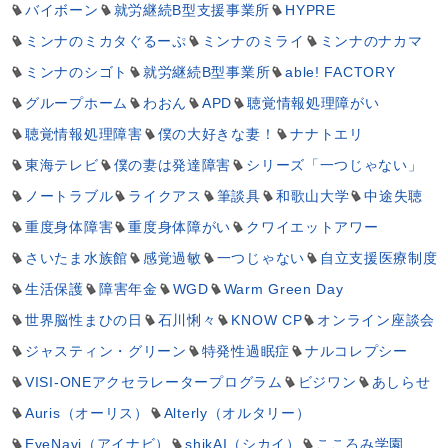
バイボーン
就労継続B型支援事業所
HYPRE
ミンナのミカタぐるーぷ
ミンナのミライ
ミンナのナカマ
ミンナのシゴト
就労継続B型事業所
able! FACTORY
グループホーム
わおん
APD
聴覚情報処理障がい
聴覚情報処理障害
僕の大好きな妻！
ナナトエリ
東海テレビ
僕の妻は発達障害
シリーズ「一つじゃない」
ノートラブル
ライクアス
筆談具
和歌山大学
中途失聴
重度身体障害
重度身体障がい
クワイエットアワー
さいたま水族館
感覚過敏
一つじゃない
自立支援医療制度
生活保護
障害年金
WGD
Warm Green Day
世界脳性まひの日
石川悧々
KNOW CP
オンライン座談会
ジャスティン・グリーン
特発性過眠症
ナルコレプシー
VISI-ONEアクセラレータープログラム
ビジワン
あしらせ
Auris（オーリス）
Alterly（オルタリー）
EyeNavi（アイナビ）
shikAI（シカイ）
こころみ学園