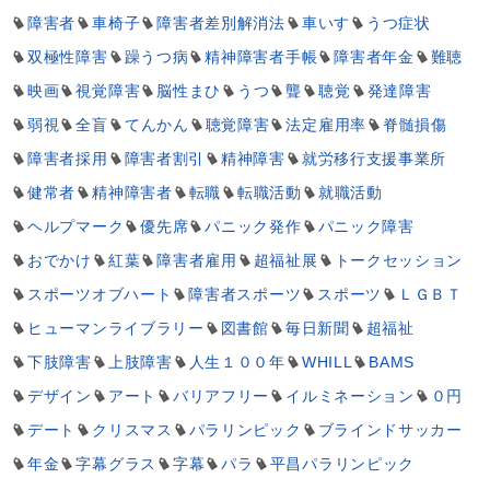
障害者
車椅子
障害者差別解消法
車いす
うつ症状
双極性障害
躁うつ病
精神障害者手帳
障害者年金
難聴
映画
視覚障害
脳性まひ
うつ
聾
聴覚
発達障害
弱視
全盲
てんかん
聴覚障害
法定雇用率
脊髄損傷
障害者採用
障害者割引
精神障害
就労移行支援事業所
健常者
精神障害者
転職
転職活動
就職活動
ヘルプマーク
優先席
パニック発作
パニック障害
おでかけ
紅葉
障害者雇用
超福祉展
トークセッション
スポーツオブハート
障害者スポーツ
スポーツ
ＬＧＢＴ
ヒューマンライブラリー
図書館
毎日新聞
超福祉
下肢障害
上肢障害
人生１００年
WHILL
BAMS
デザイン
アート
バリアフリー
イルミネーション
０円
デート
クリスマス
パラリンピック
ブラインドサッカー
年金
字幕グラス
字幕
パラ
平昌パラリンピック