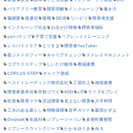
バリアフリー教育
障害理解
インクルーシブ
働き方
脳梗塞
後遺症
復職
DEIB
リハビリ
障害者支援
インクルーシブ社会
お出かけ情報
障害者福祉
yori-iマップ
子育て支援
ペアレントトレーニング
レスパイトケア
とりすま
障害者YouTuber
筋ジストロフィー
キャリアチェンジ
ストレスマネジメント
コプラスステップ
しいたけ栽培
農福連携
COPLUS STEP
キャリア形成
ベストトレーディング株式会社
工賃向上
地域連携
障害者基本法
学校コワイ
ASD
LD
ライズ＆プレイ
吃音
障害ママ
言語障害
見えない障害
片手料理
工夫のある暮らし
情報保障
音声ガイド
森田かずよ
Droptalk
生成AI
ジプシージャパン
多発性嚢胞腎
ジプシースウィングジャズ
たか＆ゆうき
ALS