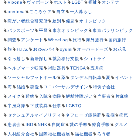
Vibone
ヴィボーン
ホスト
LGBT
福祉
オンテナ
onntena
こころケア
自立
一人暮らし
障がい者総合研究所
差別
偏見
オリンピック
パラスポーツ
平昌
東京オリンピック
東京パラリンピック
調査
アンケート
WheeLog
旅行
海外旅行
国内旅行
旅
H.I.S.
おゆみパイ
oyumi
オーバードーズ
お花見
引っ越し
新居探し
就労移行支援
シゴトライ
ヘルプマーク転売
補助器具
TENGA
五月病
ソーシャルフットボール
薬
タンデム自転車
夏
イベント
海
結婚
恋愛
ユニバーサルデザイン
特例子会社
メイク
難病
入院
病院
解離性障がい
当事者
片麻痺
半身麻痺
下肢装具
仕事
LGBTQ
セクシュアルマイノリティ
ネフローゼ症候群
発症
病気
患者会
IBD
NHK
自閉症
愛の手帳
療育手帳
グルメ
人材紹介会社
国際福祉機器展
福祉機器
ろう者