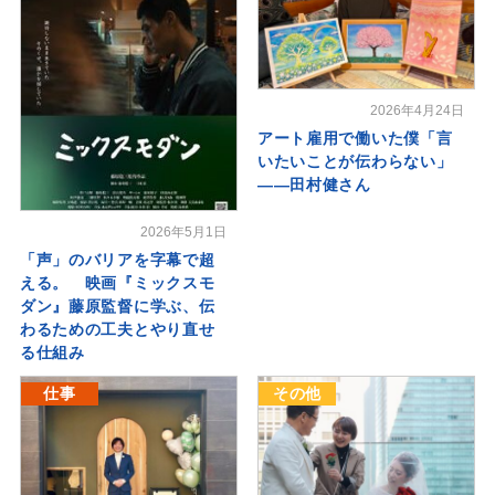
2026年4月24日
アート雇用で働いた僕「言
いたいことが伝わらない」
――田村健さん
2026年5月1日
「声」のバリアを字幕で超
える。 映画『ミックスモ
ダン』藤原監督に学ぶ、伝
わるための工夫とやり直せ
る仕組み
仕事
その他