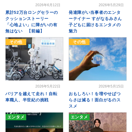
2026年6月12日
2026年5月29日
累計52万台ロングセラーの
発達障がい当事者のエンタ
クッションストーリー
ーテイナー すがなるみさん
「心地よい」に障がいの有
子どもに届けるエンタメの
無はない 【前編】
魅力
その他
その他
2026年5月22日
2026年5月15日
バリアを越えて走れ！自転
おもしろい！を増やせばつ
車職人、半世紀の挑戦
らさは減る！面白がるのス
スメ
エンタメ
エンタメ