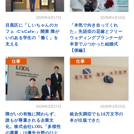
2026年4月17日
2026年4月10日
目黒区に「しいちゃんのカ
「本気で向き合ってくれ
フェ -C’sCafe-」開業 障が
た」失語症の花嫁とフリー
いのある学生の「働く」を
ウェディングプランナーが
支える
本音でぶつかった結婚式
【後編】
仕事
仕事
2026年3月27日
2026年3月20日
障がいの有無に関わらず、
統合失調症でも16万文字の
誰もが尊重される企業文
本が出版できた
化。株式会社LIXIL「多様性
の尊重」は優先分野のひと