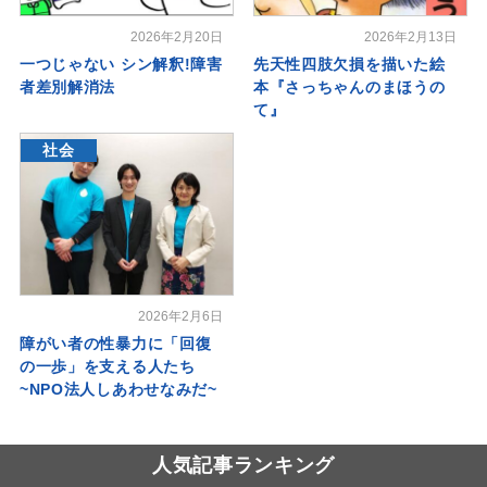
2026年2月20日
2026年2月13日
一つじゃない シン解釈!障害
先天性四肢欠損を描いた絵
者差別解消法
本『さっちゃんのまほうの
て』
社会
2026年2月6日
障がい者の性暴力に「回復
の一歩」を支える人たち
~NPO法人しあわせなみだ~
人気記事ランキング