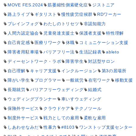
MOVE FES.2024
筋萎縮性側索硬化症
ジストニア
路上ライブ
ギタリスト
慢性疲労症候群
RDワーカー
ブレインフォグ
わたしのトリセツ
非認知能力
人間力認定協会
児童発達支援士
保護者支援
特性理解
自己肯定感
医療リワーク
休職
コミュニケーション支援
障害者用駐車場
バリアフリー法
生活記録表
ableto
ディーセントワーク・ラボ
障害学生
対話型サロン
自己理解
キャリア支援
インクルージョン
第3の居場所
障がい学生
プログラマー
一般就労
在宅ワーク
移動支援
長期就労
バリアフリーウェディング
結婚式
ウェディングプランナー
車いすウェディング
保険外サービス
クラウドケア
テクノツール
制度外サービス
戦力としての雇用
柔軟な雇用
しあわせなみだ
性暴力
#8103
ワンストップ支援センター