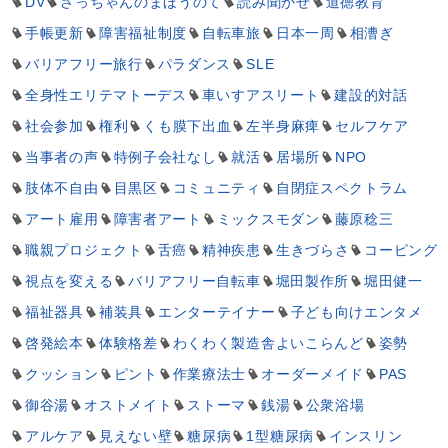
DV
さっちゃんのまほうのて
読み聞かせ
道徳教育
手帳更新
障害福祉制度
自転車旅
日本一周
相漕ぎ
バリアフリー旅行
パラダンス
SLE
全身性エリテマトーデス
車いすアスリート
建設的対話
社会参加
権利
くも膜下出血
左半身麻痺
セルフケア
当事者の声
特例子会社なし
就活
居場所
NPO
肢体不自由
目黒区
コミュニティ
自閉症スペクトラム
アート雇用
障害者アート
ミックスモダン
藤原稔三
職親プロジェクト
舌癌
精神疾患
生きづらさ
コーピング
視点を変える
バリアフリー自転車
堀田製作所
堀田健一
福祉器具
補装具
エンターテイナー
子ども向けエンタメ
啓発絵本
体験格差
わくわく製造舎よいこらんど
姿勢
クッション
ピント
作業療法士
オーダーメイド
PAS
御谷湯
オストメイト
ストーマ
銭湯
公衆浴場
アルケア
見えない壁
糖尿病
1型糖尿病
インスリン