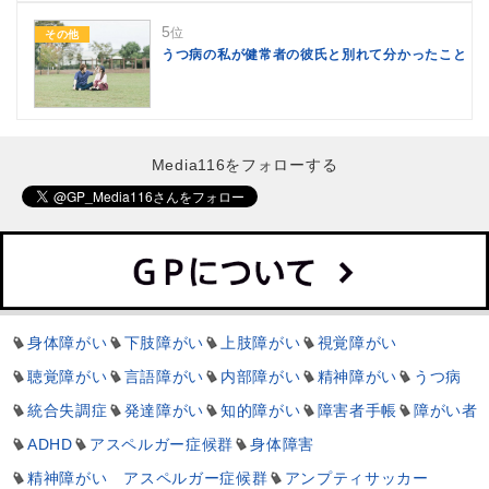
5
位
その他
うつ病の私が健常者の彼氏と別れて分かったこと
Media116をフォローする
身体障がい
下肢障がい
上肢障がい
視覚障がい
聴覚障がい
言語障がい
内部障がい
精神障がい
うつ病
統合失調症
発達障がい
知的障がい
障害者手帳
障がい者
ADHD
アスペルガー症候群
身体障害
精神障がい アスペルガー症候群
アンプティサッカー