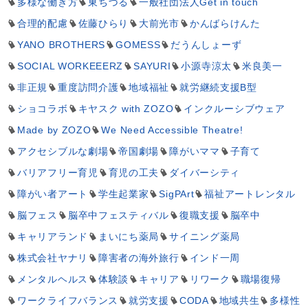
多様な働き方
東ちづる
一般社団法人Get in touch
合理的配慮
佐藤ひらり
大前光市
かんばらけんた
YANO BROTHERS
GOMESS
だうんしょーず
SOCIAL WORKEEERZ
SAYURI
小源寺涼太
米良美一
非正規
重度訪問介護
地域福祉
就労継続支援B型
ショコラボ
キヤスク with ZOZO
インクルーシブウェア
Made by ZOZO
We Need Accessible Theatre!
アクセシブルな劇場
帝国劇場
障がいママ
子育て
バリアフリー育児
育児の工夫
ダイバーシティ
障がい者アート
学生起業家
SigPArt
福祉アートレンタル
脳フェス
脳卒中フェスティバル
復職支援
脳卒中
キャリアランド
まいにち薬局
サイニング薬局
株式会社ヤナリ
障害者の海外旅行
インド一周
メンタルヘルス
体験談
キャリア
リワーク
職場復帰
ワークライフバランス
就労支援
CODA
地域共生
多様性