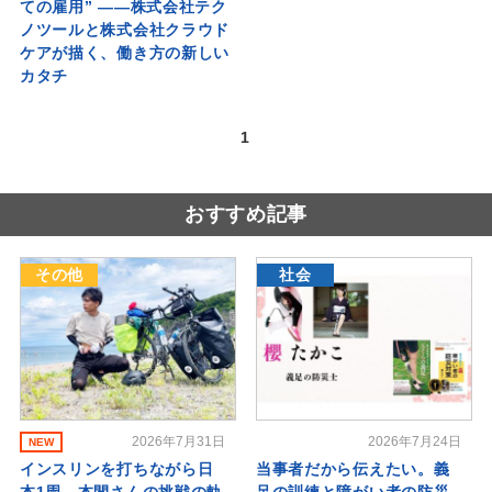
ての雇用” ――株式会社テク
ノツールと株式会社クラウド
ケアが描く、働き方の新しい
カタチ
1
おすすめ記事
その他
社会
2026年7月31日
2026年7月24日
NEW
インスリンを打ちながら日
当事者だから伝えたい。義
本1周。本間さんの挑戦の軌
足の訓練と障がい者の防災