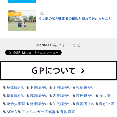
5
位
その他
うつ病の私が健常者の彼氏と別れて分かったこと
Media116をフォローする
身体障がい
下肢障がい
上肢障がい
視覚障がい
聴覚障がい
言語障がい
内部障がい
精神障がい
うつ病
統合失調症
発達障がい
知的障がい
障害者手帳
障がい者
ADHD
アスペルガー症候群
身体障害