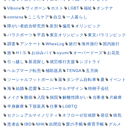
Vibone
ヴィボーン
ホスト
LGBT
福祉
オンテナ
onntena
こころケア
自立
一人暮らし
障がい者総合研究所
差別
偏見
オリンピック
パラスポーツ
平昌
東京オリンピック
東京パラリンピック
調査
アンケート
WheeLog
旅行
海外旅行
国内旅行
旅
H.I.S.
おゆみパイ
oyumi
オーバードーズ
お花見
引っ越し
新居探し
就労移行支援
シゴトライ
ヘルプマーク転売
補助器具
TENGA
五月病
ソーシャルフットボール
薬
タンデム自転車
夏
イベント
海
結婚
恋愛
ユニバーサルデザイン
特例子会社
メイク
難病
入院
病院
解離性障がい
当事者
片麻痺
半身麻痺
下肢装具
仕事
LGBTQ
セクシュアルマイノリティ
ネフローゼ症候群
発症
病気
患者会
IBD
NHK
自閉症
愛の手帳
療育手帳
グルメ