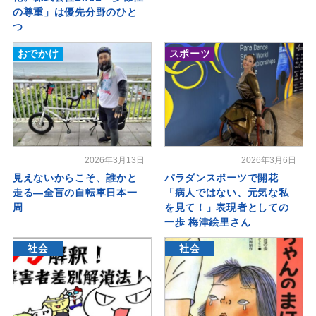
の尊重」は優先分野のひと
つ
おでかけ
スポーツ
2026年3月13日
2026年3月6日
見えないからこそ、誰かと
パラダンスポーツで開花
走る―全盲の自転車日本一
「病人ではない、元気な私
周
を見て！」表現者としての
一歩 梅津絵里さん
社会
社会