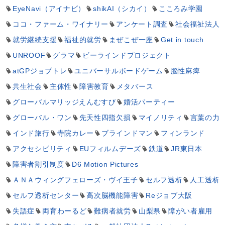
EyeNavi（アイナビ）
shikAI（シカイ）
こころみ学園
ココ・ファーム・ワイナリー
アンケート調査
社会福祉法人
就労継続支援
福祉的就労
まぜこぜ一座
Get in touch
UNROOF
グラマ
ビーラインドプロジェクト
atGPジョブトレ
ユニバーサルボードゲーム
脳性麻痺
共生社会
主体性
障害教育
メタバース
グローバルマリッジえんむすび
婚活パーティー
グローバル・ワン
先天性四指欠損
マイノリティ
言葉の力
インド旅行
寺院カレー
ブラインドマン
フィンランド
アクセシビリティ
EUフィルムデーズ
鉄道
JR東日本
障害者割引制度
D6 Motion Pictures
ＡＮＡウィングフェローズ・ヴイ王子
セルフ透析
人工透析
セルフ透析センター
高次脳機能障害
Reジョブ大阪
失語症
両育わーるど
難病者就労
山梨県
障がい者雇用