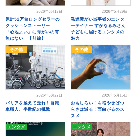
2026年6月12日
2026年5月29日
累計52万台ロングセラーの
発達障がい当事者のエンタ
クッションストーリー
ーテイナー すがなるみさん
「心地よい」に障がいの有
子どもに届けるエンタメの
無はない 【前編】
魅力
その他
その他
2026年5月22日
2026年5月15日
バリアを越えて走れ！自転
おもしろい！を増やせばつ
車職人、半世紀の挑戦
らさは減る！面白がるのス
スメ
エンタメ
エンタメ