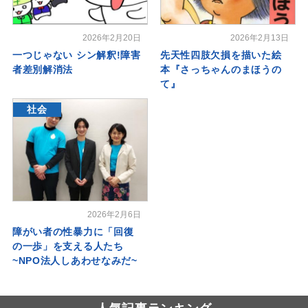
2026年2月20日
2026年2月13日
一つじゃない シン解釈!障害
先天性四肢欠損を描いた絵
者差別解消法
本『さっちゃんのまほうの
て』
社会
2026年2月6日
障がい者の性暴力に「回復
の一歩」を支える人たち
~NPO法人しあわせなみだ~