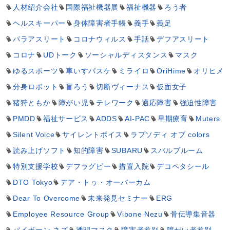
人材紹介会社
国際福祉機器展
福祉機器
ろう者
ヘルスキーパー
身体障害者手帳
義手
義足
パラアスリート
コロナウィルス
手話
デフアスリート
コロナ
UDトーク
ソーシャルディスタンス
マスク
ゆるスポーツ
車いすバスケ
ミライロ
OriHime
オリヒメ
分身ロボット
盲ろう
切断ヴィーナス
仮面女子
猪狩ともか
障がい児
テレワーク
適応障害
強迫性障害
PMDD
福祉サービス
ADDS
AI-PAC
早期療育
Muters
Silent Voice
サイレントボイス
ラプソディ オブ colors
読み上げソフト
知的障害
SUBARU
スバルブルーム
特別支援学校
デフラグビー
措置入院
デコペタシール
DTO Tokyo
デア・トゥ・オーバーカム
Dear To Overcome
未来発見セミナー
ERG
Employee Resource Group
Vibone Nezu
骨伝導集音器