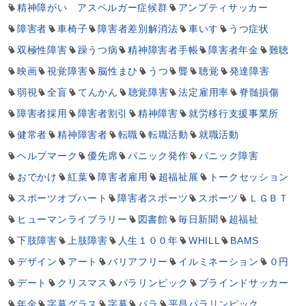
精神障がい アスペルガー症候群
アンプティサッカー
障害者
車椅子
障害者差別解消法
車いす
うつ症状
双極性障害
躁うつ病
精神障害者手帳
障害者年金
難聴
映画
視覚障害
脳性まひ
うつ
聾
聴覚
発達障害
弱視
全盲
てんかん
聴覚障害
法定雇用率
脊髄損傷
障害者採用
障害者割引
精神障害
就労移行支援事業所
健常者
精神障害者
転職
転職活動
就職活動
ヘルプマーク
優先席
パニック発作
パニック障害
おでかけ
紅葉
障害者雇用
超福祉展
トークセッション
スポーツオブハート
障害者スポーツ
スポーツ
ＬＧＢＴ
ヒューマンライブラリー
図書館
毎日新聞
超福祉
下肢障害
上肢障害
人生１００年
WHILL
BAMS
デザイン
アート
バリアフリー
イルミネーション
０円
デート
クリスマス
パラリンピック
ブラインドサッカー
年金
字幕グラス
字幕
パラ
平昌パラリンピック