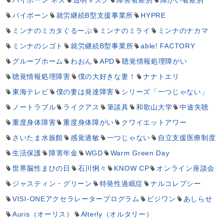
バイボーン ネズ
透明マスク
障害者差別
障がい者差別
バイボーン
就労継続B型支援事業所
HYPRE
ミンナのミカタぐるーぷ
ミンナのミライ
ミンナのナカマ
ミンナのシゴト
就労継続B型事業所
able! FACTORY
グループホーム
わおん
APD
聴覚情報処理障がい
聴覚情報処理障害
僕の大好きな妻！
ナナトエリ
東海テレビ
僕の妻は発達障害
シリーズ「一つじゃない」
ノートラブル
ライクアス
筆談具
和歌山大学
中途失聴
重度身体障害
重度身体障がい
クワイエットアワー
さいたま水族館
感覚過敏
一つじゃない
自立支援医療制度
生活保護
障害年金
WGD
Warm Green Day
世界脳性まひの日
石川悧々
KNOW CP
オンライン座談会
ジャスティン・グリーン
特発性過眠症
ナルコレプシー
VISI-ONEアクセラレータープログラム
ビジワン
あしらせ
Auris（オーリス）
Alterly（オルタリー）