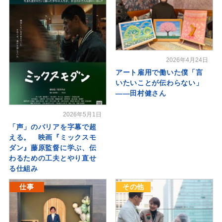
2026年4月24日
アート雇用で働いた僕「言
いたいことが伝わらない」
――田村健さん
2026年5月1日
「声」のバリアを字幕で超
える。 映画『ミックスモ
ダン』藤原監督に学ぶ、伝
わるための工夫とやり直せ
る仕組み
仕事
その他