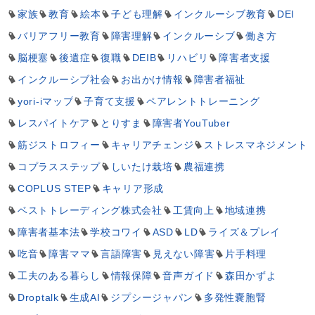
家族
教育
絵本
子ども理解
インクルーシブ教育
DEI
バリアフリー教育
障害理解
インクルーシブ
働き方
脳梗塞
後遺症
復職
DEIB
リハビリ
障害者支援
インクルーシブ社会
お出かけ情報
障害者福祉
yori-iマップ
子育て支援
ペアレントトレーニング
レスパイトケア
とりすま
障害者YouTuber
筋ジストロフィー
キャリアチェンジ
ストレスマネジメント
コプラスステップ
しいたけ栽培
農福連携
COPLUS STEP
キャリア形成
ベストトレーディング株式会社
工賃向上
地域連携
障害者基本法
学校コワイ
ASD
LD
ライズ＆プレイ
吃音
障害ママ
言語障害
見えない障害
片手料理
工夫のある暮らし
情報保障
音声ガイド
森田かずよ
Droptalk
生成AI
ジプシージャパン
多発性嚢胞腎