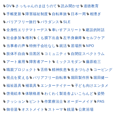
DV
さっちゃんのまほうのて
読み聞かせ
道徳教育
手帳更新
障害福祉制度
自転車旅
日本一周
相漕ぎ
バリアフリー旅行
パラダンス
SLE
全身性エリテマトーデス
車いすアスリート
建設的対話
社会参加
権利
くも膜下出血
左半身麻痺
セルフケア
当事者の声
特例子会社なし
就活
居場所
NPO
肢体不自由
目黒区
コミュニティ
自閉症スペクトラム
アート雇用
障害者アート
ミックスモダン
藤原稔三
職親プロジェクト
舌癌
精神疾患
生きづらさ
コーピング
視点を変える
バリアフリー自転車
堀田製作所
堀田健一
福祉器具
補装具
エンターテイナー
子ども向けエンタメ
啓発絵本
体験格差
わくわく製造舎よいこらんど
姿勢
クッション
ピント
作業療法士
オーダーメイド
PAS
御谷湯
オストメイト
ストーマ
銭湯
公衆浴場