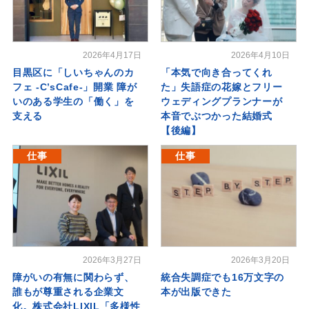
2026年4月17日
2026年4月10日
目黒区に「しいちゃんのカ
「本気で向き合ってくれ
フェ -C’sCafe-」開業 障が
た」失語症の花嫁とフリー
いのある学生の「働く」を
ウェディングプランナーが
支える
本音でぶつかった結婚式
【後編】
仕事
仕事
2026年3月27日
2026年3月20日
障がいの有無に関わらず、
統合失調症でも16万文字の
誰もが尊重される企業文
本が出版できた
化。株式会社LIXIL「多様性