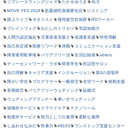
ジプシースウィングジャズ
たか＆ゆうき
ALS
MOVE FES.2024
筋萎縮性側索硬化症
ジストニア
路上ライブ
ギタリスト
慢性疲労症候群
RDワーカー
ブレインフォグ
わたしのトリセツ
非認知能力
人間力認定協会
児童発達支援士
保護者支援
特性理解
自己肯定感
医療リワーク
休職
コミュニケーション支援
障害者用駐車場
バリアフリー法
生活記録表
ableto
ディーセントワーク・ラボ
障害学生
対話型サロン
自己理解
キャリア支援
インクルージョン
第3の居場所
障がい学生
プログラマー
一般就労
在宅ワーク
移動支援
長期就労
バリアフリーウェディング
結婚式
ウェディングプランナー
車いすウェディング
保険外サービス
クラウドケア
テクノツール
制度外サービス
戦力としての雇用
柔軟な雇用
しあわせなみだ
性暴力
#8103
ワンストップ支援センター