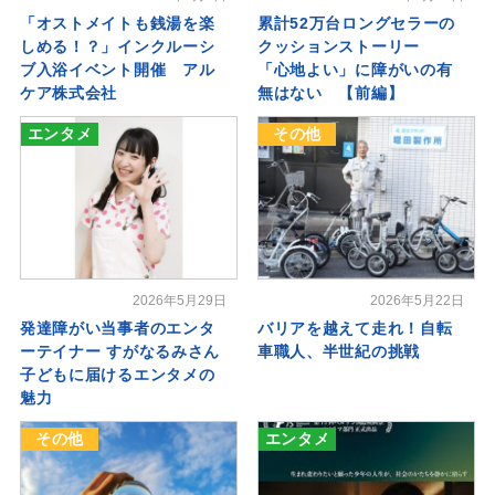
「オストメイトも銭湯を楽
累計52万台ロングセラーの
しめる！？」インクルーシ
クッションストーリー
ブ入浴イベント開催 アル
「心地よい」に障がいの有
ケア株式会社
無はない 【前編】
エンタメ
その他
2026年5月29日
2026年5月22日
発達障がい当事者のエンタ
バリアを越えて走れ！自転
ーテイナー すがなるみさん
車職人、半世紀の挑戦
子どもに届けるエンタメの
魅力
その他
エンタメ