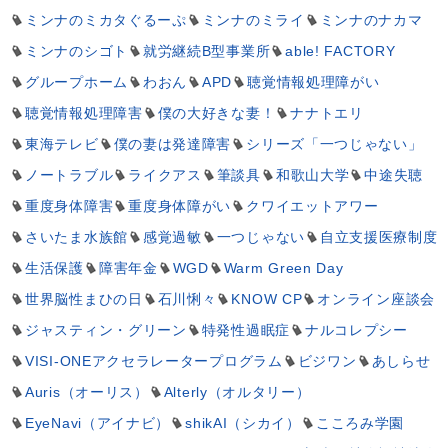
ミンナのミカタぐるーぷ
ミンナのミライ
ミンナのナカマ
ミンナのシゴト
就労継続B型事業所
able! FACTORY
グループホーム
わおん
APD
聴覚情報処理障がい
聴覚情報処理障害
僕の大好きな妻！
ナナトエリ
東海テレビ
僕の妻は発達障害
シリーズ「一つじゃない」
ノートラブル
ライクアス
筆談具
和歌山大学
中途失聴
重度身体障害
重度身体障がい
クワイエットアワー
さいたま水族館
感覚過敏
一つじゃない
自立支援医療制度
生活保護
障害年金
WGD
Warm Green Day
世界脳性まひの日
石川悧々
KNOW CP
オンライン座談会
ジャスティン・グリーン
特発性過眠症
ナルコレプシー
VISI-ONEアクセラレータープログラム
ビジワン
あしらせ
Auris（オーリス）
Alterly（オルタリー）
EyeNavi（アイナビ）
shikAI（シカイ）
こころみ学園