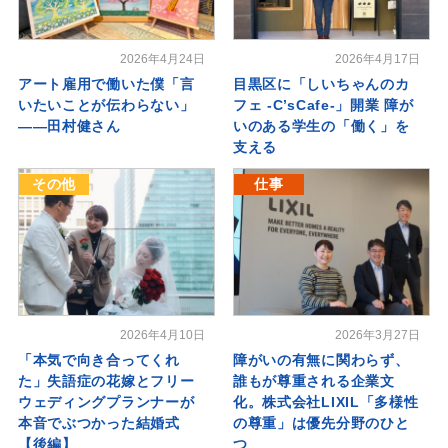
2026年4月24日
2026年4月17日
アート雇用で働いた僕「言
目黒区に「しいちゃんのカ
いたいことが伝わらない」
フェ -C’sCafe-」開業 障が
――田村健さん
いのある学生の「働く」を
支える
その他
仕事
2026年4月10日
2026年3月27日
「本気で向き合ってくれ
障がいの有無に関わらず、
た」失語症の花嫁とフリー
誰もが尊重される企業文
ウェディングプランナーが
化。株式会社LIXIL「多様性
本音でぶつかった結婚式
の尊重」は優先分野のひと
【後編】
つ