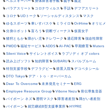
ヘルスキーパー
身体障害者手帳
義手
義足
パラアスリート
コロナウィルス
手話
デフアスリート
コロナ
UDトーク
ソーシャルディスタンス
マスク
ゆるスポーツ
車いすバスケ
ミライロ
OriHime
オリヒメ
分身ロボット
盲ろう
切断ヴィーナス
仮面女子
猪狩ともか
障がい児
テレワーク
適応障害
強迫性障害
PMDD
福祉サービス
ADDS
AI-PAC
早期療育
Muters
Silent Voice
サイレントボイス
ラプソディ オブ colors
読み上げソフト
知的障害
SUBARU
スバルブルーム
特別支援学校
デフラグビー
措置入院
デコペタシール
DTO Tokyo
デア・トゥ・オーバーカム
Dear To Overcome
未来発見セミナー
ERG
Employee Resource Group
Vibone Nezu
骨伝導集音器
バイボーン ネズ
透明マスク
障害者差別
障がい者差別
バイボーン
就労継続B型支援事業所
HYPRE