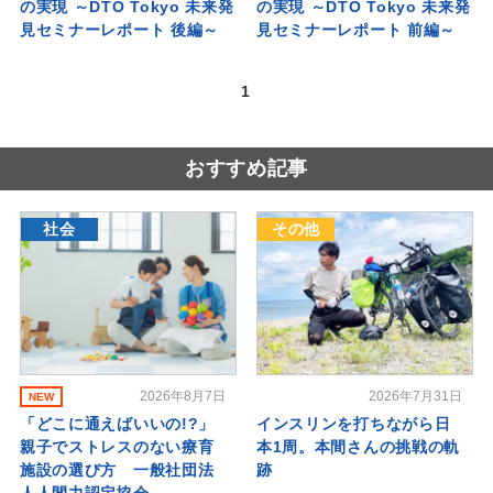
の実現 ～DTO Tokyo 未来発
の実現 ～DTO Tokyo 未来発
見セミナーレポート 後編～
見セミナーレポート 前編～
1
おすすめ記事
社会
その他
2026年8月7日
2026年7月31日
NEW
「どこに通えばいいの!?」
インスリンを打ちながら日
親子でストレスのない療育
本1周。本間さんの挑戦の軌
施設の選び方 一般社団法
跡
人人間力認定協会