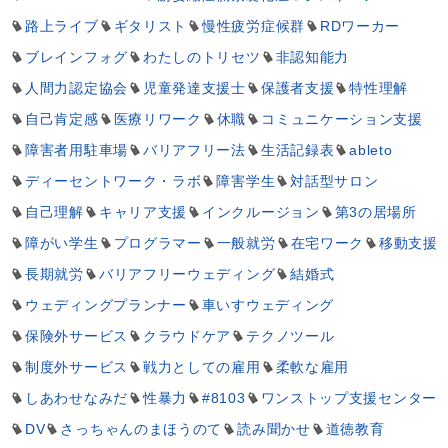
路上ライブ
ギタリスト
慢性疲労症候群
RDワーカー
ブレインフォグ
わたしのトリセツ
非認知能力
人間力認定協会
児童発達支援士
保護者支援
特性理解
自己肯定感
医療リワーク
休職
コミュニケーション支援
障害者用駐車場
バリアフリー法
生活記録表
ableto
ディーセントワーク・ラボ
障害学生
対話型サロン
自己理解
キャリア支援
インクルージョン
第3の居場所
障がい学生
プログラマー
一般就労
在宅ワーク
移動支援
長期就労
バリアフリーウェディング
結婚式
ウェディングプランナー
車いすウェディング
保険外サービス
クラウドケア
テクノツール
制度外サービス
戦力としての雇用
柔軟な雇用
しあわせなみだ
性暴力
#8103
ワンストップ支援センター
DV
さっちゃんのまほうのて
読み聞かせ
道徳教育