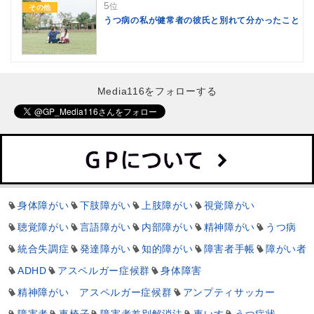
5
位
その他
うつ病の私が健常者の彼氏と別れて分かったこと
Media116をフォローする
身体障がい
下肢障がい
上肢障がい
視覚障がい
聴覚障がい
言語障がい
内部障がい
精神障がい
うつ病
統合失調症
発達障がい
知的障がい
障害者手帳
障がい者
ADHD
アスペルガー症候群
身体障害
精神障がい アスペルガー症候群
アンプティサッカー