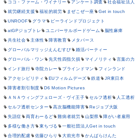
ココ・ファーム・ワイナリー
アンケート調査
社会福祉法人
就労継続支援
福祉的就労
まぜこぜ一座
Get in touch
UNROOF
グラマ
ビーラインドプロジェクト
atGPジョブトレ
ユニバーサルボードゲーム
脳性麻痺
共生社会
主体性
障害教育
メタバース
グローバルマリッジえんむすび
婚活パーティー
グローバル・ワン
先天性四指欠損
マイノリティ
言葉の力
インド旅行
寺院カレー
ブラインドマン
フィンランド
アクセシビリティ
EUフィルムデーズ
鉄道
JR東日本
障害者割引制度
D6 Motion Pictures
ＡＮＡウィングフェローズ・ヴイ王子
セルフ透析
人工透析
セルフ透析センター
高次脳機能障害
Reジョブ大阪
失語症
両育わーるど
難病者就労
山梨県
障がい者雇用
多様な働き方
東ちづる
一般社団法人Get in touch
合理的配慮
佐藤ひらり
大前光市
かんばらけんた