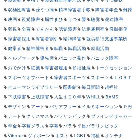
障害者
車椅子
障害者差別解消法
車いす
うつ症状
双極性障害
躁うつ病
精神障害者手帳
障害者年金
難聴
映画
視覚障害
脳性まひ
うつ
聾
聴覚
発達障害
弱視
全盲
てんかん
聴覚障害
法定雇用率
脊髄損傷
障害者採用
障害者割引
精神障害
就労移行支援事業所
健常者
精神障害者
転職
転職活動
就職活動
ヘルプマーク
優先席
パニック発作
パニック障害
おでかけ
紅葉
障害者雇用
超福祉展
トークセッション
スポーツオブハート
障害者スポーツ
スポーツ
ＬＧＢＴ
ヒューマンライブラリー
図書館
毎日新聞
超福祉
下肢障害
上肢障害
人生１００年
WHILL
BAMS
デザイン
アート
バリアフリー
イルミネーション
０円
デート
クリスマス
パラリンピック
ブラインドサッカー
年金
字幕グラス
字幕
パラ
平昌パラリンピック
Vibone
ヴィボーン
ホスト
LGBT
福祉
オンテナ