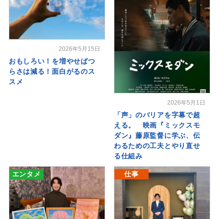
2026年5月15日
おもしろい！を増やせばつ
らさは減る！面白がるのス
スメ
2026年5月1日
「声」のバリアを字幕で超
える。 映画『ミックスモ
ダン』藤原監督に学ぶ、伝
わるための工夫とやり直せ
る仕組み
エンタメ
仕事