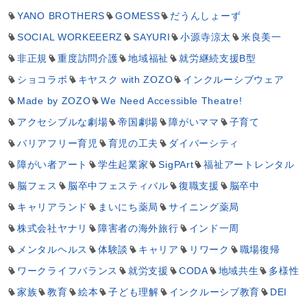
YANO BROTHERS
GOMESS
だうんしょーず
SOCIAL WORKEEERZ
SAYURI
小源寺涼太
米良美一
非正規
重度訪問介護
地域福祉
就労継続支援B型
ショコラボ
キヤスク with ZOZO
インクルーシブウェア
Made by ZOZO
We Need Accessible Theatre!
アクセシブルな劇場
帝国劇場
障がいママ
子育て
バリアフリー育児
育児の工夫
ダイバーシティ
障がい者アート
学生起業家
SigPArt
福祉アートレンタル
脳フェス
脳卒中フェスティバル
復職支援
脳卒中
キャリアランド
まいにち薬局
サイニング薬局
株式会社ヤナリ
障害者の海外旅行
インド一周
メンタルヘルス
体験談
キャリア
リワーク
職場復帰
ワークライフバランス
就労支援
CODA
地域共生
多様性
家族
教育
絵本
子ども理解
インクルーシブ教育
DEI