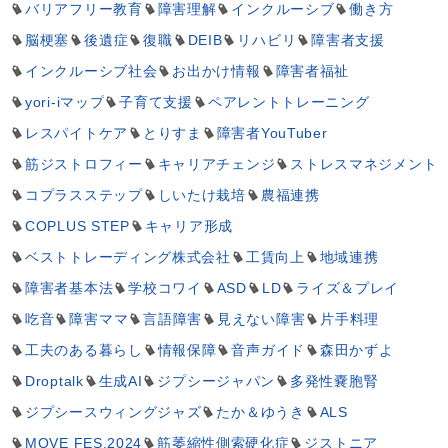
バリアフリー教育
障害理解
インクルーシブ
働き方
脳梗塞
後遺症
復職
DEIB
リハビリ
障害者支援
インクルーシブ社会
お出かけ情報
障害者福祉
yori-iマップ
子育て支援
ペアレントトレーニング
レスパイトケア
とりすま
障害者YouTuber
筋ジストロフィー
キャリアチェンジ
ストレスマネジメント
コプラスステップ
しいたけ栽培
農福連携
COPLUS STEP
キャリア形成
ベストトレーディング株式会社
工賃向上
地域連携
障害者基本法
学校コワイ
ASD
LD
ライズ＆プレイ
吃音
障害ママ
言語障害
見えない障害
片手料理
工夫のある暮らし
情報保障
音声ガイド
森田かずよ
Droptalk
生成AI
ジプシージャパン
多発性嚢胞腎
ジプシースウィングジャズ
たか＆ゆうき
ALS
MOVE FES.2024
筋萎縮性側索硬化症
ジストニア