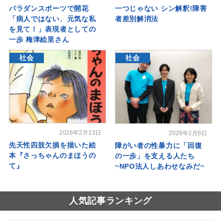
パラダンスポーツで開花
一つじゃない シン解釈!障害
「病人ではない、元気な私
者差別解消法
を見て！」表現者としての
一歩 梅津絵里さん
社会
社会
2026年2月13日
2026年2月6日
先天性四肢欠損を描いた絵
障がい者の性暴力に「回復
本『さっちゃんのまほうの
の一歩」を支える人たち
て』
~NPO法人しあわせなみだ~
人気記事ランキング