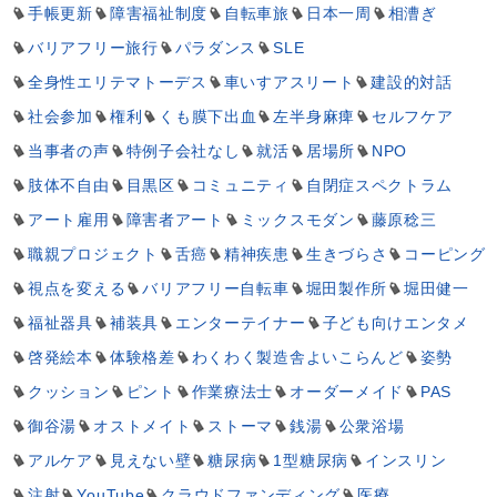
手帳更新
障害福祉制度
自転車旅
日本一周
相漕ぎ
バリアフリー旅行
パラダンス
SLE
全身性エリテマトーデス
車いすアスリート
建設的対話
社会参加
権利
くも膜下出血
左半身麻痺
セルフケア
当事者の声
特例子会社なし
就活
居場所
NPO
肢体不自由
目黒区
コミュニティ
自閉症スペクトラム
アート雇用
障害者アート
ミックスモダン
藤原稔三
職親プロジェクト
舌癌
精神疾患
生きづらさ
コーピング
視点を変える
バリアフリー自転車
堀田製作所
堀田健一
福祉器具
補装具
エンターテイナー
子ども向けエンタメ
啓発絵本
体験格差
わくわく製造舎よいこらんど
姿勢
クッション
ピント
作業療法士
オーダーメイド
PAS
御谷湯
オストメイト
ストーマ
銭湯
公衆浴場
アルケア
見えない壁
糖尿病
1型糖尿病
インスリン
注射
YouTube
クラウドファンディング
医療