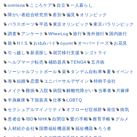
onntena
こころケア
自立
一人暮らし
障がい者総合研究所
差別
偏見
オリンピック
パラスポーツ
平昌
東京オリンピック
東京パラリンピック
調査
アンケート
WheeLog
旅行
海外旅行
国内旅行
旅
H.I.S.
おゆみパイ
oyumi
オーバードーズ
お花見
引っ越し
新居探し
就労移行支援
シゴトライ
ヘルプマーク転売
補助器具
TENGA
五月病
ソーシャルフットボール
薬
タンデム自転車
夏
イベント
海
結婚
恋愛
ユニバーサルデザイン
特例子会社
メイク
難病
入院
病院
解離性障がい
当事者
片麻痺
半身麻痺
下肢装具
仕事
LGBTQ
セクシュアルマイノリティ
ネフローゼ症候群
発症
病気
患者会
IBD
NHK
自閉症
愛の手帳
療育手帳
グルメ
人材紹介会社
国際福祉機器展
福祉機器
ろう者