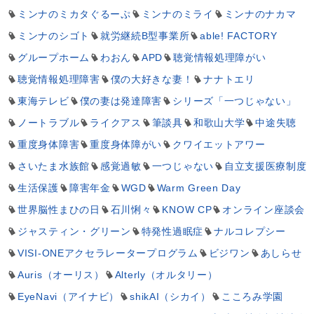
ミンナのミカタぐるーぷ
ミンナのミライ
ミンナのナカマ
ミンナのシゴト
就労継続B型事業所
able! FACTORY
グループホーム
わおん
APD
聴覚情報処理障がい
聴覚情報処理障害
僕の大好きな妻！
ナナトエリ
東海テレビ
僕の妻は発達障害
シリーズ「一つじゃない」
ノートラブル
ライクアス
筆談具
和歌山大学
中途失聴
重度身体障害
重度身体障がい
クワイエットアワー
さいたま水族館
感覚過敏
一つじゃない
自立支援医療制度
生活保護
障害年金
WGD
Warm Green Day
世界脳性まひの日
石川悧々
KNOW CP
オンライン座談会
ジャスティン・グリーン
特発性過眠症
ナルコレプシー
VISI-ONEアクセラレータープログラム
ビジワン
あしらせ
Auris（オーリス）
Alterly（オルタリー）
EyeNavi（アイナビ）
shikAI（シカイ）
こころみ学園