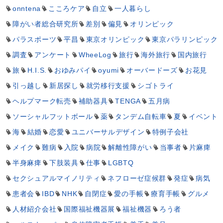
onntena
こころケア
自立
一人暮らし
障がい者総合研究所
差別
偏見
オリンピック
パラスポーツ
平昌
東京オリンピック
東京パラリンピック
調査
アンケート
WheeLog
旅行
海外旅行
国内旅行
旅
H.I.S.
おゆみパイ
oyumi
オーバードーズ
お花見
引っ越し
新居探し
就労移行支援
シゴトライ
ヘルプマーク転売
補助器具
TENGA
五月病
ソーシャルフットボール
薬
タンデム自転車
夏
イベント
海
結婚
恋愛
ユニバーサルデザイン
特例子会社
メイク
難病
入院
病院
解離性障がい
当事者
片麻痺
半身麻痺
下肢装具
仕事
LGBTQ
セクシュアルマイノリティ
ネフローゼ症候群
発症
病気
患者会
IBD
NHK
自閉症
愛の手帳
療育手帳
グルメ
人材紹介会社
国際福祉機器展
福祉機器
ろう者