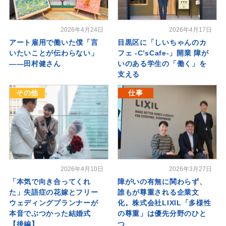
2026年4月24日
2026年4月17日
アート雇用で働いた僕「言
目黒区に「しいちゃんのカ
いたいことが伝わらない」
フェ -C’sCafe-」開業 障が
――田村健さん
いのある学生の「働く」を
支える
その他
仕事
2026年4月10日
2026年3月27日
「本気で向き合ってくれ
障がいの有無に関わらず、
た」失語症の花嫁とフリー
誰もが尊重される企業文
ウェディングプランナーが
化。株式会社LIXIL「多様性
本音でぶつかった結婚式
の尊重」は優先分野のひと
【後編】
つ