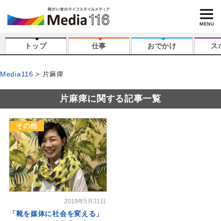
トップ
仕事
おでかけ
ス
Media116
片麻痺
片麻痺に関する記事一覧
その他
2019年5月31日
「靴を媒体に社会を変える」