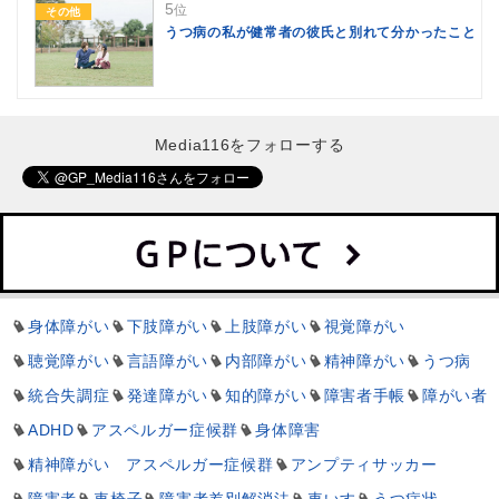
5
位
その他
うつ病の私が健常者の彼氏と別れて分かったこと
Media116をフォローする
身体障がい
下肢障がい
上肢障がい
視覚障がい
聴覚障がい
言語障がい
内部障がい
精神障がい
うつ病
統合失調症
発達障がい
知的障がい
障害者手帳
障がい者
ADHD
アスペルガー症候群
身体障害
精神障がい アスペルガー症候群
アンプティサッカー