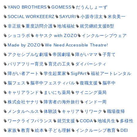
YANO BROTHERS
GOMESS
だうんしょーず
SOCIAL WORKEEERZ
SAYURI
小源寺涼太
米良美一
非正規
重度訪問介護
地域福祉
就労継続支援B型
ショコラボ
キヤスク with ZOZO
インクルーシブウェア
Made by ZOZO
We Need Accessible Theatre!
アクセシブルな劇場
帝国劇場
障がいママ
子育て
バリアフリー育児
育児の工夫
ダイバーシティ
障がい者アート
学生起業家
SigPArt
福祉アートレンタル
脳フェス
脳卒中フェスティバル
復職支援
脳卒中
キャリアランド
まいにち薬局
サイニング薬局
株式会社ヤナリ
障害者の海外旅行
インド一周
メンタルヘルス
体験談
キャリア
リワーク
職場復帰
ワークライフバランス
就労支援
CODA
地域共生
多様性
家族
教育
絵本
子ども理解
インクルーシブ教育
DEI