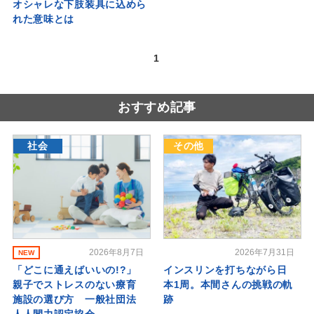
オシャレな下肢装具に込めら
れた意味とは
1
おすすめ記事
社会
その他
2026年8月7日
2026年7月31日
NEW
「どこに通えばいいの!?」
インスリンを打ちながら日
親子でストレスのない療育
本1周。本間さんの挑戦の軌
施設の選び方 一般社団法
跡
人人間力認定協会