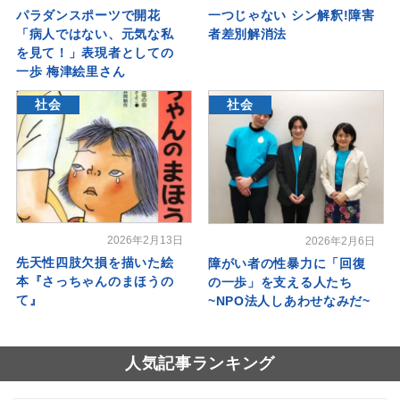
パラダンスポーツで開花
一つじゃない シン解釈!障害
「病人ではない、元気な私
者差別解消法
を見て！」表現者としての
一歩 梅津絵里さん
社会
社会
2026年2月13日
2026年2月6日
先天性四肢欠損を描いた絵
障がい者の性暴力に「回復
本『さっちゃんのまほうの
の一歩」を支える人たち
て』
~NPO法人しあわせなみだ~
人気記事ランキング