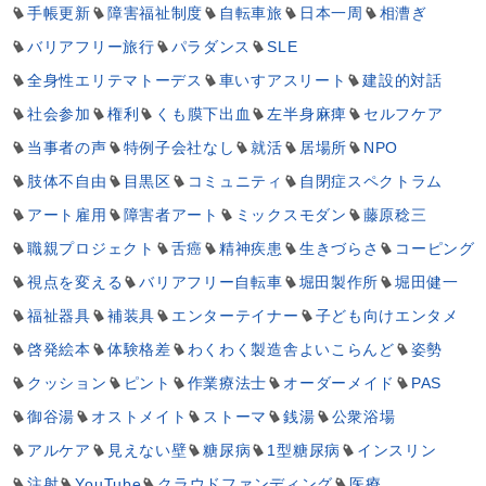
手帳更新
障害福祉制度
自転車旅
日本一周
相漕ぎ
バリアフリー旅行
パラダンス
SLE
全身性エリテマトーデス
車いすアスリート
建設的対話
社会参加
権利
くも膜下出血
左半身麻痺
セルフケア
当事者の声
特例子会社なし
就活
居場所
NPO
肢体不自由
目黒区
コミュニティ
自閉症スペクトラム
アート雇用
障害者アート
ミックスモダン
藤原稔三
職親プロジェクト
舌癌
精神疾患
生きづらさ
コーピング
視点を変える
バリアフリー自転車
堀田製作所
堀田健一
福祉器具
補装具
エンターテイナー
子ども向けエンタメ
啓発絵本
体験格差
わくわく製造舎よいこらんど
姿勢
クッション
ピント
作業療法士
オーダーメイド
PAS
御谷湯
オストメイト
ストーマ
銭湯
公衆浴場
アルケア
見えない壁
糖尿病
1型糖尿病
インスリン
注射
YouTube
クラウドファンディング
医療