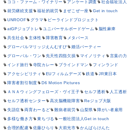
ココ・ファーム・ワイナリー
アンケート調査
社会福祉法人
就労継続支援
福祉的就労
まぜこぜ一座
Get in touch
UNROOF
グラマ
ビーラインドプロジェクト
atGPジョブトレ
ユニバーサルボードゲーム
脳性麻痺
共生社会
主体性
障害教育
メタバース
グローバルマリッジえんむすび
婚活パーティー
グローバル・ワン
先天性四指欠損
マイノリティ
言葉の力
インド旅行
寺院カレー
ブラインドマン
フィンランド
アクセシビリティ
EUフィルムデーズ
鉄道
JR東日本
障害者割引制度
D6 Motion Pictures
ＡＮＡウィングフェローズ・ヴイ王子
セルフ透析
人工透析
セルフ透析センター
高次脳機能障害
Reジョブ大阪
失語症
両育わーるど
難病者就労
山梨県
障がい者雇用
多様な働き方
東ちづる
一般社団法人Get in touch
合理的配慮
佐藤ひらり
大前光市
かんばらけんた