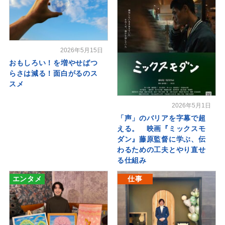
2026年5月15日
おもしろい！を増やせばつ
らさは減る！面白がるのス
スメ
2026年5月1日
「声」のバリアを字幕で超
える。 映画『ミックスモ
ダン』藤原監督に学ぶ、伝
わるための工夫とやり直せ
る仕組み
エンタメ
仕事