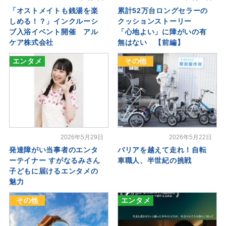
「オストメイトも銭湯を楽
累計52万台ロングセラーの
しめる！？」インクルーシ
クッションストーリー
ブ入浴イベント開催 アル
「心地よい」に障がいの有
ケア株式会社
無はない 【前編】
エンタメ
その他
2026年5月29日
2026年5月22日
発達障がい当事者のエンタ
バリアを越えて走れ！自転
ーテイナー すがなるみさん
車職人、半世紀の挑戦
子どもに届けるエンタメの
魅力
その他
エンタメ