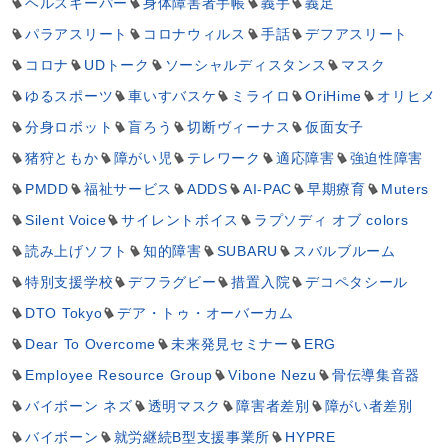
ヘルスキーパー
身体障害者手帳
義手
義足
パラアスリート
コロナウィルス
手話
デフアスリート
コロナ
UDトーク
ソーシャルディスタンス
マスク
ゆるスポーツ
車いすバスケ
ミライロ
OriHime
オリヒメ
分身ロボット
盲ろう
切断ヴィーナス
仮面女子
猪狩ともか
障がい児
テレワーク
適応障害
強迫性障害
PMDD
福祉サービス
ADDS
AI-PAC
早期療育
Muters
Silent Voice
サイレントボイス
ラプソディ オブ colors
読み上げソフト
知的障害
SUBARU
スバルブルーム
特別支援学校
デフラグビー
措置入院
デコペタシール
DTO Tokyo
デア・トゥ・オーバーカム
Dear To Overcome
未来発見セミナー
ERG
Employee Resource Group
Vibone Nezu
骨伝導集音器
バイボーン ネズ
透明マスク
障害者差別
障がい者差別
バイボーン
就労継続B型支援事業所
HYPRE