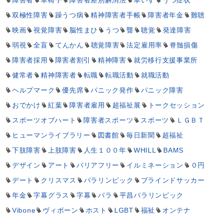
障害者
車椅子
障害者差別解消法
車いす
うつ症状
双極性障害
躁うつ病
精神障害者手帳
障害者年金
難聴
映画
視覚障害
脳性まひ
うつ
聾
聴覚
発達障害
弱視
全盲
てんかん
聴覚障害
法定雇用率
脊髄損傷
障害者採用
障害者割引
精神障害
就労移行支援事業所
健常者
精神障害者
転職
転職活動
就職活動
ヘルプマーク
優先席
パニック発作
パニック障害
おでかけ
紅葉
障害者雇用
超福祉展
トークセッション
スポーツオブハート
障害者スポーツ
スポーツ
ＬＧＢＴ
ヒューマンライブラリー
図書館
毎日新聞
超福祉
下肢障害
上肢障害
人生１００年
WHILL
BAMS
デザイン
アート
バリアフリー
イルミネーション
０円
デート
クリスマス
パラリンピック
ブラインドサッカー
年金
字幕グラス
字幕
パラ
平昌パラリンピック
Vibone
ヴィボーン
ホスト
LGBT
福祉
オンテナ