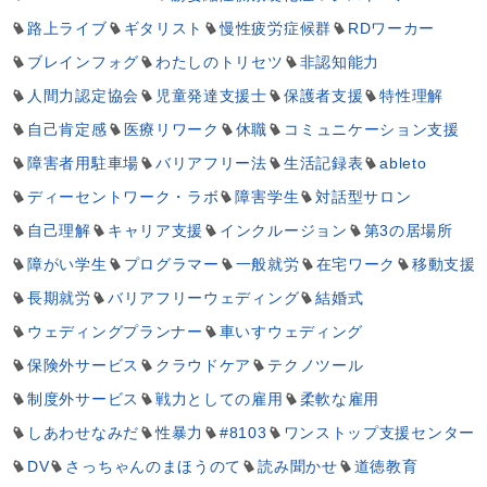
路上ライブ
ギタリスト
慢性疲労症候群
RDワーカー
ブレインフォグ
わたしのトリセツ
非認知能力
人間力認定協会
児童発達支援士
保護者支援
特性理解
自己肯定感
医療リワーク
休職
コミュニケーション支援
障害者用駐車場
バリアフリー法
生活記録表
ableto
ディーセントワーク・ラボ
障害学生
対話型サロン
自己理解
キャリア支援
インクルージョン
第3の居場所
障がい学生
プログラマー
一般就労
在宅ワーク
移動支援
長期就労
バリアフリーウェディング
結婚式
ウェディングプランナー
車いすウェディング
保険外サービス
クラウドケア
テクノツール
制度外サービス
戦力としての雇用
柔軟な雇用
しあわせなみだ
性暴力
#8103
ワンストップ支援センター
DV
さっちゃんのまほうのて
読み聞かせ
道徳教育