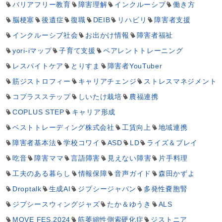
バリアフリー教育
障害理解
インクルーシブ
働き方
脳梗塞
後遺症
復職
DEIB
リハビリ
障害者支援
インクルーシブ社会
お出かけ情報
障害者福祉
yori-iマップ
子育て支援
ペアレントトレーニング
レスパイトケア
とりすま
障害者YouTuber
筋ジストロフィー
キャリアチェンジ
ストレスマネジメント
コプラスステップ
しいたけ栽培
農福連携
COPLUS STEP
キャリア形成
ベストトレーディング株式会社
工賃向上
地域連携
障害者基本法
学校コワイ
ASD
LD
ライズ＆プレイ
吃音
障害ママ
言語障害
見えない障害
片手料理
工夫のある暮らし
情報保障
音声ガイド
森田かずよ
Droptalk
生成AI
ジプシージャパン
多発性嚢胞腎
ジプシースウィングジャズ
たか＆ゆうき
ALS
MOVE FES.2024
筋萎縮性側索硬化症
ジストニア