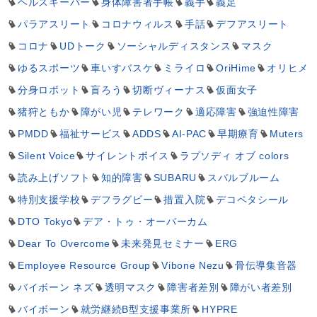
ヘルスキーパー
身体障害者手帳
義手
義足
パラアスリート
コロナウィルス
手話
デフアスリート
コロナ
UDトーク
ソーシャルディスタンス
マスク
ゆるスポーツ
車いすバスケ
ミライロ
OriHime
オリヒメ
分身ロボット
盲ろう
切断ヴィーナス
仮面女子
猪狩ともか
障がい児
テレワーク
適応障害
強迫性障害
PMDD
福祉サービス
ADDS
AI-PAC
早期療育
Muters
Silent Voice
サイレントボイス
ラプソディ オブ colors
読み上げソフト
知的障害
SUBARU
スバルブルーム
特別支援学校
デフラグビー
措置入院
デコペタシール
DTO Tokyo
デア・トゥ・オーバーカム
Dear To Overcome
未来発見セミナー
ERG
Employee Resource Group
Vibone Nezu
骨伝導集音器
バイボーン ネズ
透明マスク
障害者差別
障がい者差別
バイボーン
就労継続B型支援事業所
HYPRE