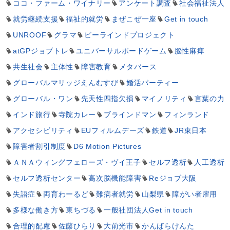
ココ・ファーム・ワイナリー
アンケート調査
社会福祉法人
就労継続支援
福祉的就労
まぜこぜ一座
Get in touch
UNROOF
グラマ
ビーラインドプロジェクト
atGPジョブトレ
ユニバーサルボードゲーム
脳性麻痺
共生社会
主体性
障害教育
メタバース
グローバルマリッジえんむすび
婚活パーティー
グローバル・ワン
先天性四指欠損
マイノリティ
言葉の力
インド旅行
寺院カレー
ブラインドマン
フィンランド
アクセシビリティ
EUフィルムデーズ
鉄道
JR東日本
障害者割引制度
D6 Motion Pictures
ＡＮＡウィングフェローズ・ヴイ王子
セルフ透析
人工透析
セルフ透析センター
高次脳機能障害
Reジョブ大阪
失語症
両育わーるど
難病者就労
山梨県
障がい者雇用
多様な働き方
東ちづる
一般社団法人Get in touch
合理的配慮
佐藤ひらり
大前光市
かんばらけんた