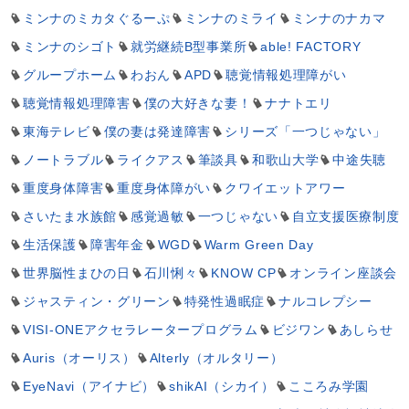
ミンナのミカタぐるーぷ
ミンナのミライ
ミンナのナカマ
ミンナのシゴト
就労継続B型事業所
able! FACTORY
グループホーム
わおん
APD
聴覚情報処理障がい
聴覚情報処理障害
僕の大好きな妻！
ナナトエリ
東海テレビ
僕の妻は発達障害
シリーズ「一つじゃない」
ノートラブル
ライクアス
筆談具
和歌山大学
中途失聴
重度身体障害
重度身体障がい
クワイエットアワー
さいたま水族館
感覚過敏
一つじゃない
自立支援医療制度
生活保護
障害年金
WGD
Warm Green Day
世界脳性まひの日
石川悧々
KNOW CP
オンライン座談会
ジャスティン・グリーン
特発性過眠症
ナルコレプシー
VISI-ONEアクセラレータープログラム
ビジワン
あしらせ
Auris（オーリス）
Alterly（オルタリー）
EyeNavi（アイナビ）
shikAI（シカイ）
こころみ学園