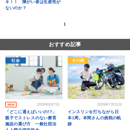
キ！！ 障がい者は生産性が
ないのか？
1
おすすめ記事
社会
その他
2026年8月7日
2026年7月31日
NEW
「どこに通えばいいの!?」
インスリンを打ちながら日
親子でストレスのない療育
本1周。本間さんの挑戦の軌
施設の選び方 一般社団法
跡
人人間力認定協会