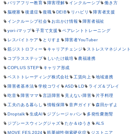
バリアフリー教育
障害理解
インクルーシブ
働き方
脳梗塞
後遺症
復職
DEIB
リハビリ
障害者支援
インクルーシブ社会
お出かけ情報
障害者福祉
yori-iマップ
子育て支援
ペアレントトレーニング
レスパイトケア
とりすま
障害者YouTuber
筋ジストロフィー
キャリアチェンジ
ストレスマネジメント
コプラスステップ
しいたけ栽培
農福連携
COPLUS STEP
キャリア形成
ベストトレーディング株式会社
工賃向上
地域連携
障害者基本法
学校コワイ
ASD
LD
ライズ＆プレイ
吃音
障害ママ
言語障害
見えない障害
片手料理
工夫のある暮らし
情報保障
音声ガイド
森田かずよ
Droptalk
生成AI
ジプシージャパン
多発性嚢胞腎
ジプシースウィングジャズ
たか＆ゆうき
ALS
MOVE FES.2024
筋萎縮性側索硬化症
ジストニア