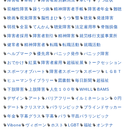
障害者
車椅子
障害者差別解消法
車いす
うつ症状
双極性障害
躁うつ病
精神障害者手帳
障害者年金
難聴
映画
視覚障害
脳性まひ
うつ
聾
聴覚
発達障害
弱視
全盲
てんかん
聴覚障害
法定雇用率
脊髄損傷
障害者採用
障害者割引
精神障害
就労移行支援事業所
健常者
精神障害者
転職
転職活動
就職活動
ヘルプマーク
優先席
パニック発作
パニック障害
おでかけ
紅葉
障害者雇用
超福祉展
トークセッション
スポーツオブハート
障害者スポーツ
スポーツ
ＬＧＢＴ
ヒューマンライブラリー
図書館
毎日新聞
超福祉
下肢障害
上肢障害
人生１００年
WHILL
BAMS
デザイン
アート
バリアフリー
イルミネーション
０円
デート
クリスマス
パラリンピック
ブラインドサッカー
年金
字幕グラス
字幕
パラ
平昌パラリンピック
Vibone
ヴィボーン
ホスト
LGBT
福祉
オンテナ