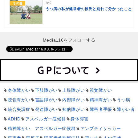
5
位
その他
うつ病の私が健常者の彼氏と別れて分かったこと
Media116をフォローする
身体障がい
下肢障がい
上肢障がい
視覚障がい
聴覚障がい
言語障がい
内部障がい
精神障がい
うつ病
統合失調症
発達障がい
知的障がい
障害者手帳
障がい者
ADHD
アスペルガー症候群
身体障害
精神障がい アスペルガー症候群
アンプティサッカー