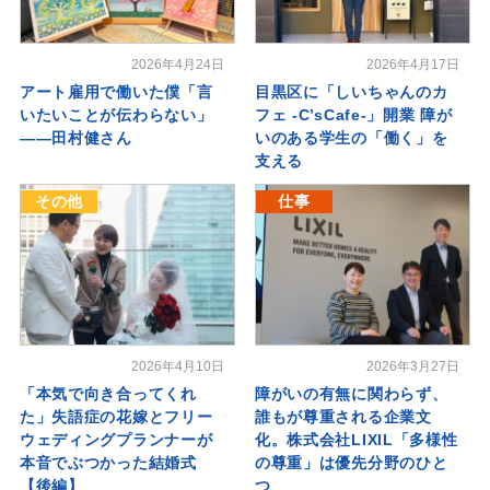
2026年4月24日
2026年4月17日
アート雇用で働いた僕「言
目黒区に「しいちゃんのカ
いたいことが伝わらない」
フェ -C’sCafe-」開業 障が
――田村健さん
いのある学生の「働く」を
支える
その他
仕事
2026年4月10日
2026年3月27日
「本気で向き合ってくれ
障がいの有無に関わらず、
た」失語症の花嫁とフリー
誰もが尊重される企業文
ウェディングプランナーが
化。株式会社LIXIL「多様性
本音でぶつかった結婚式
の尊重」は優先分野のひと
【後編】
つ