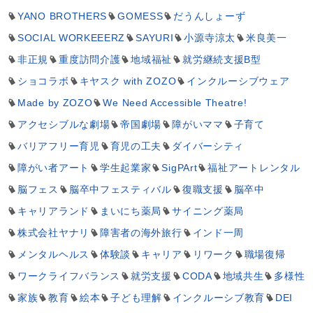
YANO BROTHERS
GOMESS
だうんしょーず
SOCIAL WORKEEERZ
SAYURI
小源寺涼太
米良美一
非正規
重度訪問介護
地域福祉
就労継続支援B型
ショコラボ
キヤスク with ZOZO
インクルーシブウェア
Made by ZOZO
We Need Accessible Theatre!
アクセシブルな劇場
帝国劇場
障がいママ
子育て
バリアフリー育児
育児の工夫
ダイバーシティ
障がい者アート
学生起業家
SigPArt
福祉アートレンタル
脳フェス
脳卒中フェスティバル
復職支援
脳卒中
キャリアランド
まいにち薬局
サイニング薬局
株式会社ヤナリ
障害者の海外旅行
インド一周
メンタルヘルス
体験談
キャリア
リワーク
職場復帰
ワークライフバランス
就労支援
CODA
地域共生
多様性
家族
教育
絵本
子ども理解
インクルーシブ教育
DEI