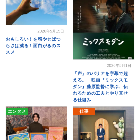
2026年5月15日
おもしろい！を増やせばつ
らさは減る！面白がるのス
スメ
2026年5月1日
「声」のバリアを字幕で超
える。 映画『ミックスモ
ダン』藤原監督に学ぶ、伝
わるための工夫とやり直せ
る仕組み
エンタメ
仕事