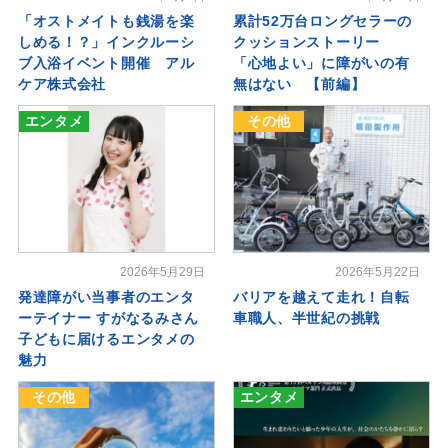
「オストメイトも銭湯を楽
累計52万台ロングセラーの
しめる！？」インクルーシ
クッションストーリー
ブ入浴イベント開催 アル
「心地よい」に障がいの有
ケア株式会社
無はない 【前編】
エンタメ
その他
2026年5月29日
2026年5月22日
発達障がい当事者のエンタ
バリアを越えて走れ！自転
ーテイナー すがなるみさん
車職人、半世紀の挑戦
子どもに届けるエンタメの
魅力
その他
エンタメ