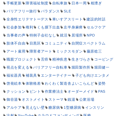
手帳更新
障害福祉制度
自転車旅
日本一周
相漕ぎ
バリアフリー旅行
パラダンス
SLE
全身性エリテマトーデス
車いすアスリート
建設的対話
社会参加
権利
くも膜下出血
左半身麻痺
セルフケア
当事者の声
特例子会社なし
就活
居場所
NPO
肢体不自由
目黒区
コミュニティ
自閉症スペクトラム
アート雇用
障害者アート
ミックスモダン
藤原稔三
職親プロジェクト
舌癌
精神疾患
生きづらさ
コーピング
視点を変える
バリアフリー自転車
堀田製作所
堀田健一
福祉器具
補装具
エンターテイナー
子ども向けエンタメ
啓発絵本
体験格差
わくわく製造舎よいこらんど
姿勢
クッション
ピント
作業療法士
オーダーメイド
PAS
御谷湯
オストメイト
ストーマ
銭湯
公衆浴場
アルケア
見えない壁
糖尿病
1型糖尿病
インスリン
注射
YouTube
クラウドファンディング
医療