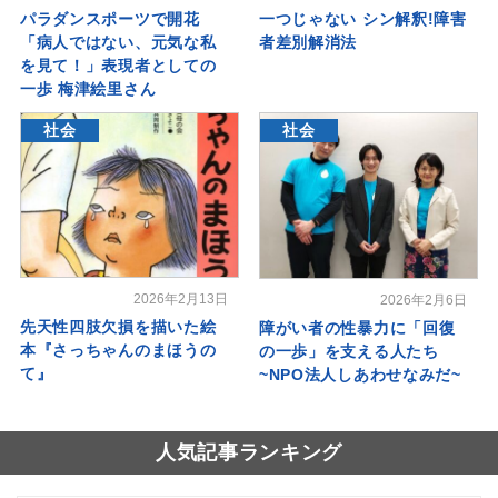
パラダンスポーツで開花
一つじゃない シン解釈!障害
「病人ではない、元気な私
者差別解消法
を見て！」表現者としての
一歩 梅津絵里さん
社会
社会
2026年2月13日
2026年2月6日
先天性四肢欠損を描いた絵
障がい者の性暴力に「回復
本『さっちゃんのまほうの
の一歩」を支える人たち
て』
~NPO法人しあわせなみだ~
人気記事ランキング