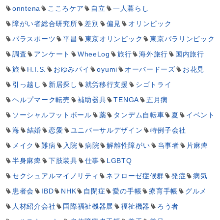
onntena
こころケア
自立
一人暮らし
障がい者総合研究所
差別
偏見
オリンピック
パラスポーツ
平昌
東京オリンピック
東京パラリンピック
調査
アンケート
WheeLog
旅行
海外旅行
国内旅行
旅
H.I.S.
おゆみパイ
oyumi
オーバードーズ
お花見
引っ越し
新居探し
就労移行支援
シゴトライ
ヘルプマーク転売
補助器具
TENGA
五月病
ソーシャルフットボール
薬
タンデム自転車
夏
イベント
海
結婚
恋愛
ユニバーサルデザイン
特例子会社
メイク
難病
入院
病院
解離性障がい
当事者
片麻痺
半身麻痺
下肢装具
仕事
LGBTQ
セクシュアルマイノリティ
ネフローゼ症候群
発症
病気
患者会
IBD
NHK
自閉症
愛の手帳
療育手帳
グルメ
人材紹介会社
国際福祉機器展
福祉機器
ろう者