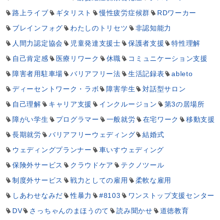
路上ライブ
ギタリスト
慢性疲労症候群
RDワーカー
ブレインフォグ
わたしのトリセツ
非認知能力
人間力認定協会
児童発達支援士
保護者支援
特性理解
自己肯定感
医療リワーク
休職
コミュニケーション支援
障害者用駐車場
バリアフリー法
生活記録表
ableto
ディーセントワーク・ラボ
障害学生
対話型サロン
自己理解
キャリア支援
インクルージョン
第3の居場所
障がい学生
プログラマー
一般就労
在宅ワーク
移動支援
長期就労
バリアフリーウェディング
結婚式
ウェディングプランナー
車いすウェディング
保険外サービス
クラウドケア
テクノツール
制度外サービス
戦力としての雇用
柔軟な雇用
しあわせなみだ
性暴力
#8103
ワンストップ支援センター
DV
さっちゃんのまほうのて
読み聞かせ
道徳教育