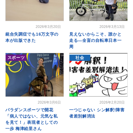
2026年3月20日
2026年3月13日
統合失調症でも16万文字の
見えないからこそ、誰かと
本が出版できた
走る―全盲の自転車日本一
周
スポーツ
社会
2026年3月6日
2026年2月20日
パラダンスポーツで開花
一つじゃない シン解釈!障害
「病人ではない、元気な私
者差別解消法
を見て！」表現者としての
一歩 梅津絵里さん