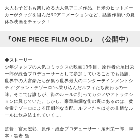
大人も子どもも楽しめる大人気アニメ作品、日米のヒットメー
カーがタッグを組んだ3Dアニメーションなど、話題作揃いの夏
休み映画をチェック！
『ONE PIECE FILM GOLD』 （公開中）
◆ストーリー
少年ジャンプの人気コミックスの映画13作目。原作者の尾田栄
一郎が総合プロデューサーとして参加していることでも話題。
世界中の大富豪たちが集う世界最大のエンターテインメントシ
ティ“グラン・テゾーロ”へ乗り込んだルフィたち麦わらの一
味。そこでは誰もが、街のルールに則ってカジノやアトラクシ
ョンに興じていた。しかし、豪華絢爛な街の裏にあるのは、黄
金帝テゾーロによる圧倒的な支配。ルフィたちはその非情なル
ールに飲み込まれていく…。
監督：宮元宏彰、原作・総合プロデューサー：尾田栄一郎、脚
本：黒岩 勉