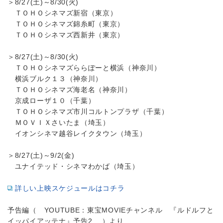
＞8/27(土)～8/30(火)
ＴＯＨＯシネマズ新宿（東京）
ＴＯＨＯシネマズ錦糸町（東京）
ＴＯＨＯシネマズ西新井（東京）
＞8/27(土)～8/30(火)
ＴＯＨＯシネマズららぽーと横浜（神奈川）
横浜ブルク１３（神奈川）
ＴＯＨＯシネマズ海老名（神奈川）
京成ローザ１０（千葉）
ＴＯＨＯシネマズ市川コルトンプラザ（千葉）
ＭＯＶＩＸさいたま（埼玉）
イオンシネマ越谷レイクタウン（埼玉）
＞8/27(土)～9/2(金)
ユナイテッド・シネマわかば（埼玉）
詳しい上映スケジュールはコチラ
予告編（ YOUTUBE：東宝MOVIEチャンネル 『ルドルフと
イッパイアッテナ』予告2 ）より