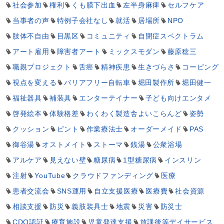
社会参加
権利
くも膜下出血
左半身麻痺
セルフケア
当事者の声
特例子会社なし
就活
居場所
NPO
肢体不自由
目黒区
コミュニティ
自閉症スペクトラム
アート雇用
障害者アート
ミックスモダン
藤原稔三
職親プロジェクト
舌癌
精神疾患
生きづらさ
コーピング
視点を変える
バリアフリー自転車
堀田製作所
堀田健一
福祉器具
補装具
エンターテイナー
子ども向けエンタメ
啓発絵本
体験格差
わくわく製造舎よいこらんど
姿勢
クッション
ピント
作業療法士
オーダーメイド
PAS
御谷湯
オストメイト
ストーマ
銭湯
公衆浴場
アルケア
見えない壁
糖尿病
1型糖尿病
インスリン
注射
YouTube
クラウドファンディング
医療
患者交流会
SNS運用
自立支援医療
医療費
社会資源
相談支援
防災
義肢装具士
地震
災害
防災士
CDQ認証
療育施設
児童発達支援
放課後等デイサービス