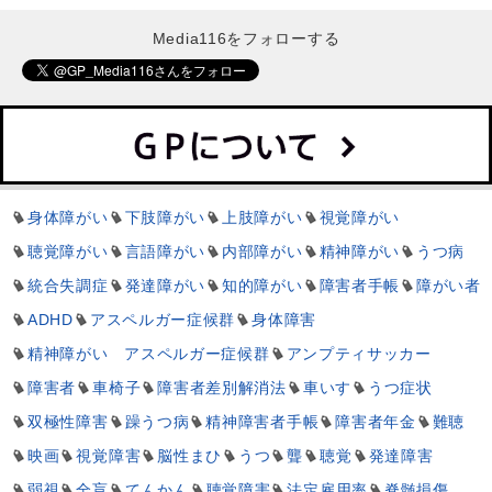
Media116をフォローする
身体障がい
下肢障がい
上肢障がい
視覚障がい
聴覚障がい
言語障がい
内部障がい
精神障がい
うつ病
統合失調症
発達障がい
知的障がい
障害者手帳
障がい者
ADHD
アスペルガー症候群
身体障害
精神障がい アスペルガー症候群
アンプティサッカー
障害者
車椅子
障害者差別解消法
車いす
うつ症状
双極性障害
躁うつ病
精神障害者手帳
障害者年金
難聴
映画
視覚障害
脳性まひ
うつ
聾
聴覚
発達障害
弱視
全盲
てんかん
聴覚障害
法定雇用率
脊髄損傷