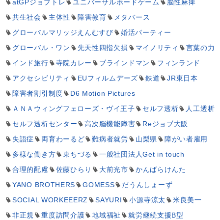
atGPジョブトレ
ユニバーサルボードゲーム
脳性麻痺
共生社会
主体性
障害教育
メタバース
グローバルマリッジえんむすび
婚活パーティー
グローバル・ワン
先天性四指欠損
マイノリティ
言葉の力
インド旅行
寺院カレー
ブラインドマン
フィンランド
アクセシビリティ
EUフィルムデーズ
鉄道
JR東日本
障害者割引制度
D6 Motion Pictures
ＡＮＡウィングフェローズ・ヴイ王子
セルフ透析
人工透析
セルフ透析センター
高次脳機能障害
Reジョブ大阪
失語症
両育わーるど
難病者就労
山梨県
障がい者雇用
多様な働き方
東ちづる
一般社団法人Get in touch
合理的配慮
佐藤ひらり
大前光市
かんばらけんた
YANO BROTHERS
GOMESS
だうんしょーず
SOCIAL WORKEEERZ
SAYURI
小源寺涼太
米良美一
非正規
重度訪問介護
地域福祉
就労継続支援B型