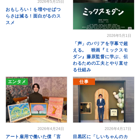
2026年5月15日
おもしろい！を増やせばつ
らさは減る！面白がるのス
スメ
2026年5月1日
「声」のバリアを字幕で超
える。 映画『ミックスモ
ダン』藤原監督に学ぶ、伝
わるための工夫とやり直せ
る仕組み
エンタメ
仕事
2026年4月24日
2026年4月17日
アート雇用で働いた僕「言
目黒区に「しいちゃんのカ