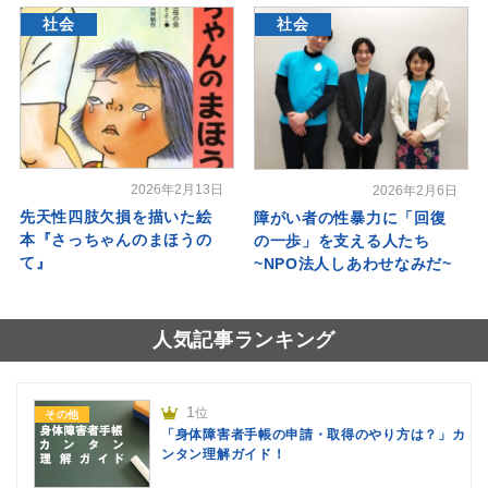
社会
社会
2026年2月13日
2026年2月6日
先天性四肢欠損を描いた絵
障がい者の性暴力に「回復
本『さっちゃんのまほうの
の一歩」を支える人たち
て』
~NPO法人しあわせなみだ~
人気記事ランキング
1
位
その他
「身体障害者手帳の申請・取得のやり方は？」カ
ンタン理解ガイド！