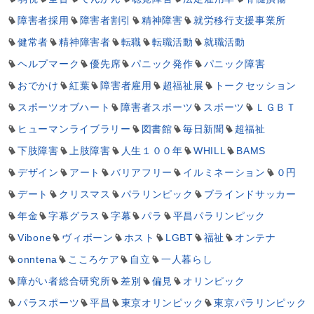
障害者採用
障害者割引
精神障害
就労移行支援事業所
健常者
精神障害者
転職
転職活動
就職活動
ヘルプマーク
優先席
パニック発作
パニック障害
おでかけ
紅葉
障害者雇用
超福祉展
トークセッション
スポーツオブハート
障害者スポーツ
スポーツ
ＬＧＢＴ
ヒューマンライブラリー
図書館
毎日新聞
超福祉
下肢障害
上肢障害
人生１００年
WHILL
BAMS
デザイン
アート
バリアフリー
イルミネーション
０円
デート
クリスマス
パラリンピック
ブラインドサッカー
年金
字幕グラス
字幕
パラ
平昌パラリンピック
Vibone
ヴィボーン
ホスト
LGBT
福祉
オンテナ
onntena
こころケア
自立
一人暮らし
障がい者総合研究所
差別
偏見
オリンピック
パラスポーツ
平昌
東京オリンピック
東京パラリンピック