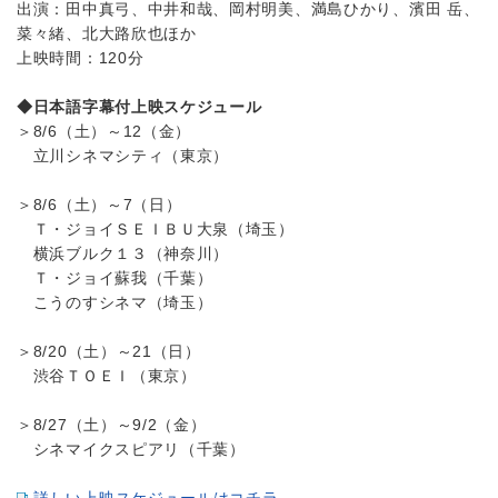
出演：田中真弓、中井和哉、岡村明美、満島ひかり、濱田 岳、
菜々緒、北大路欣也ほか
上映時間：120分
◆日本語字幕付上映スケジュール
＞8/6（土）～12（金）
立川シネマシティ（東京）
＞8/6（土）～7（日）
Ｔ・ジョイＳＥＩＢＵ大泉（埼玉）
横浜ブルク１３（神奈川）
Ｔ・ジョイ蘇我（千葉）
こうのすシネマ（埼玉）
＞8/20（土）～21（日）
渋谷ＴＯＥＩ（東京）
＞8/27（土）～9/2（金）
シネマイクスピアリ（千葉）