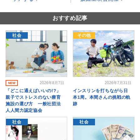
おすすめ記事
社会
その他
2026年8月7日
2026年7月31日
NEW
「どこに通えばいいの!?」
インスリンを打ちながら日
親子でストレスのない療育
本1周。本間さんの挑戦の軌
施設の選び方 一般社団法
跡
人人間力認定協会
社会
社会