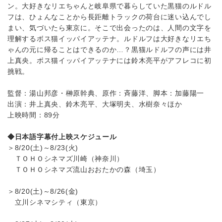
ン。大好きなリエちゃんと岐阜県で暮らしていた黒猫のルドル
フは、ひょんなことから長距離トラックの荷台に迷い込んでし
まい、気づいたら東京に。そこで出会ったのは、人間の文字を
理解するボス猫イッパイアッテナ。ルドルフは大好きなリエち
ゃんの元に帰ることはできるのか…？黒猫ルドルフの声には井
上真央。ボス猫イッパイアッテナには鈴木亮平がアフレコに初
挑戦。
監督：湯山邦彦・榊原幹典、原作：斉藤洋、脚本：加藤陽一
出演：井上真央、鈴木亮平、大塚明夫、水樹奈々ほか
上映時間：89分
◆日本語字幕付上映スケジュール
＞8/20(土)～8/23(火)
ＴＯＨＯシネマズ川崎（神奈川）
ＴＯＨＯシネマズ流山おおたかの森（埼玉）
＞8/20(土)～8/26(金)
立川シネマシティ（東京）