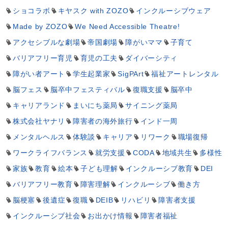
ショコラボ
キヤスク with ZOZO
インクルーシブウェア
Made by ZOZO
We Need Accessible Theatre!
アクセシブルな劇場
帝国劇場
障がいママ
子育て
バリアフリー育児
育児の工夫
ダイバーシティ
障がい者アート
学生起業家
SigPArt
福祉アートレンタル
脳フェス
脳卒中フェスティバル
復職支援
脳卒中
キャリアランド
まいにち薬局
サイニング薬局
株式会社ヤナリ
障害者の海外旅行
インド一周
メンタルヘルス
体験談
キャリア
リワーク
職場復帰
ワークライフバランス
就労支援
CODA
地域共生
多様性
家族
教育
絵本
子ども理解
インクルーシブ教育
DEI
バリアフリー教育
障害理解
インクルーシブ
働き方
脳梗塞
後遺症
復職
DEIB
リハビリ
障害者支援
インクルーシブ社会
お出かけ情報
障害者福祉