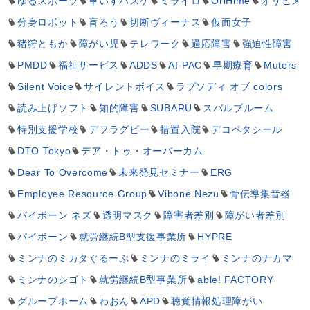
ゆるスポーツ
車いすバスケ
ミライロ
OriHime
オリヒメ
分身ロボット
盲ろう
切断ヴィーナス
仮面女子
猪狩ともか
障がい児
テレワーク
適応障害
強迫性障害
PMDD
福祉サービス
ADDS
AI-PAC
早期療育
Muters
Silent Voice
サイレントボイス
ラプソディ オブ colors
読み上げソフト
知的障害
SUBARU
スバルブルーム
特別支援学校
デフラグビー
措置入院
デコペタシール
DTO Tokyo
デア・トゥ・オーバーカム
Dear To Overcome
未来発見セミナー
ERG
Employee Resource Group
Vibone Nezu
骨伝導集音器
バイボーン ネズ
透明マスク
障害者差別
障がい者差別
バイボーン
就労継続B型支援事業所
HYPRE
ミンナのミカタぐるーぷ
ミンナのミライ
ミンナのナカマ
ミンナのシゴト
就労継続B型事業所
able! FACTORY
グループホーム
わおん
APD
聴覚情報処理障がい