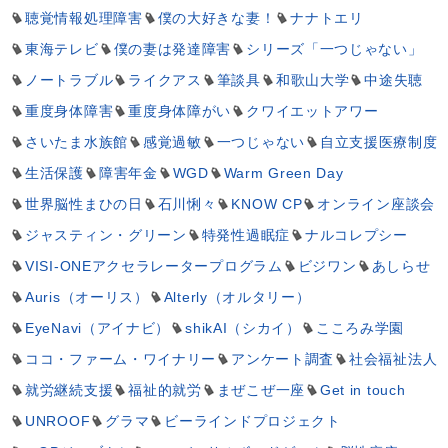
聴覚情報処理障害
僕の大好きな妻！
ナナトエリ
東海テレビ
僕の妻は発達障害
シリーズ「一つじゃない」
ノートラブル
ライクアス
筆談具
和歌山大学
中途失聴
重度身体障害
重度身体障がい
クワイエットアワー
さいたま水族館
感覚過敏
一つじゃない
自立支援医療制度
生活保護
障害年金
WGD
Warm Green Day
世界脳性まひの日
石川悧々
KNOW CP
オンライン座談会
ジャスティン・グリーン
特発性過眠症
ナルコレプシー
VISI-ONEアクセラレータープログラム
ビジワン
あしらせ
Auris（オーリス）
Alterly（オルタリー）
EyeNavi（アイナビ）
shikAI（シカイ）
こころみ学園
ココ・ファーム・ワイナリー
アンケート調査
社会福祉法人
就労継続支援
福祉的就労
まぜこぜ一座
Get in touch
UNROOF
グラマ
ビーラインドプロジェクト