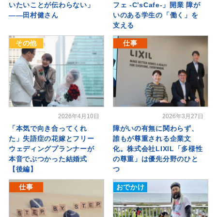
いたいことが伝わらない」
フェ -C’sCafe-」開業 障が
――田村健さん
いのある学生の「働く」を
支える
その他
仕事
2026年4月10日
2026年3月27日
「本気で向き合ってくれ
障がいの有無に関わらず、
た」失語症の花嫁とフリー
誰もが尊重される企業文
ウェディングプランナーが
化。株式会社LIXIL「多様性
本音でぶつかった結婚式
の尊重」は優先分野のひと
【後編】
つ
仕事
おでかけ