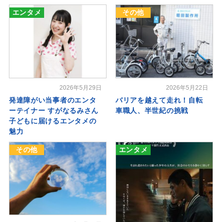
エンタメ
その他
2026年5月29日
2026年5月22日
発達障がい当事者のエンタ
バリアを越えて走れ！自転
ーテイナー すがなるみさん
車職人、半世紀の挑戦
子どもに届けるエンタメの
魅力
その他
エンタメ