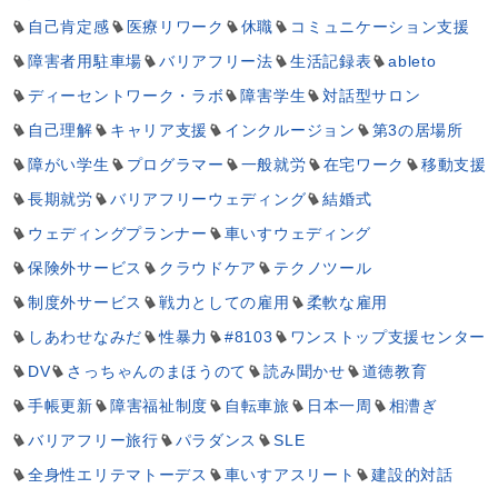
自己肯定感
医療リワーク
休職
コミュニケーション支援
障害者用駐車場
バリアフリー法
生活記録表
ableto
ディーセントワーク・ラボ
障害学生
対話型サロン
自己理解
キャリア支援
インクルージョン
第3の居場所
障がい学生
プログラマー
一般就労
在宅ワーク
移動支援
長期就労
バリアフリーウェディング
結婚式
ウェディングプランナー
車いすウェディング
保険外サービス
クラウドケア
テクノツール
制度外サービス
戦力としての雇用
柔軟な雇用
しあわせなみだ
性暴力
#8103
ワンストップ支援センター
DV
さっちゃんのまほうのて
読み聞かせ
道徳教育
手帳更新
障害福祉制度
自転車旅
日本一周
相漕ぎ
バリアフリー旅行
パラダンス
SLE
全身性エリテマトーデス
車いすアスリート
建設的対話