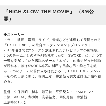
『HIGH &LOW THE MOVIE』 （8/6公
開）
◆ストーリー
ドラマ、映画、漫画、ライブ、音楽などが連動して展開される
「EXILE TRIBE」の総合エンタテンメントプロジェクト。
2016年春までに2シーズン放送されたテレビドラマの劇場版。
5つのチームがしのぎを削る荒廃した街「SWORD」に、かつて
一帯を支配していた伝説のチーム「ムゲン」の総長だった琥珀
が現れる。彼はSWORD地区の制圧を目論む男・季と手を組
み、5つのチームの前に立ちはだかる…。EXILE TRIBEメンバ
ー初の総出演に加え、窪田正孝、井浦新ら実力派俳優が脇を固
める。
監督：久保茂昭、脚本：渡辺啓・平沼紀久・TEAM HI-AX
出演：AKIRA、青柳翔、高谷裕之、岡見勇信、井浦新
上演時間130分