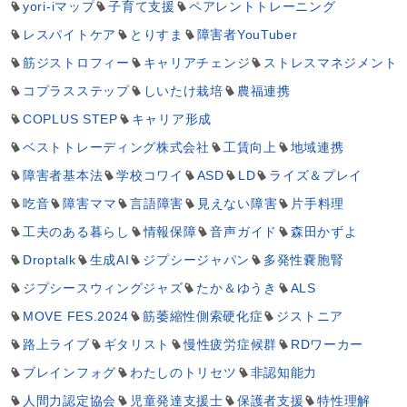
yori-iマップ
子育て支援
ペアレントトレーニング
レスパイトケア
とりすま
障害者YouTuber
筋ジストロフィー
キャリアチェンジ
ストレスマネジメント
コプラスステップ
しいたけ栽培
農福連携
COPLUS STEP
キャリア形成
ベストトレーディング株式会社
工賃向上
地域連携
障害者基本法
学校コワイ
ASD
LD
ライズ＆プレイ
吃音
障害ママ
言語障害
見えない障害
片手料理
工夫のある暮らし
情報保障
音声ガイド
森田かずよ
Droptalk
生成AI
ジプシージャパン
多発性嚢胞腎
ジプシースウィングジャズ
たか＆ゆうき
ALS
MOVE FES.2024
筋萎縮性側索硬化症
ジストニア
路上ライブ
ギタリスト
慢性疲労症候群
RDワーカー
ブレインフォグ
わたしのトリセツ
非認知能力
人間力認定協会
児童発達支援士
保護者支援
特性理解