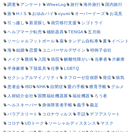
調査
アンケート
WheeLog
旅行
海外旅行
国内旅行
旅
H.I.S.
おゆみパイ
oyumi
オーバードーズ
お花見
引っ越し
新居探し
就労移行支援
シゴトライ
ヘルプマーク転売
補助器具
TENGA
五月病
ソーシャルフットボール
薬
タンデム自転車
夏
イベント
海
結婚
恋愛
ユニバーサルデザイン
特例子会社
メイク
難病
入院
病院
解離性障がい
当事者
片麻痺
半身麻痺
下肢装具
仕事
LGBTQ
セクシュアルマイノリティ
ネフローゼ症候群
発症
病気
患者会
IBD
NHK
自閉症
愛の手帳
療育手帳
グルメ
人材紹介会社
国際福祉機器展
福祉機器
ろう者
ヘルスキーパー
身体障害者手帳
義手
義足
パラアスリート
コロナウィルス
手話
デフアスリート
コロナ
UDトーク
ソーシャルディスタンス
マスク