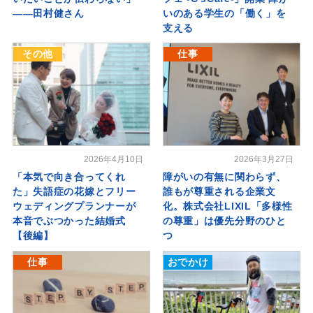
――田村健さん
いのある学生の「働く」を
支える
その他
仕事
2026年4月10日
2026年3月27日
「本気で向き合ってくれ
障がいの有無に関わらず、
た」失語症の花嫁とフリー
誰もが尊重される企業文
ウェディングプランナーが
化。株式会社LIXIL「多様性
本音でぶつかった結婚式
の尊重」は優先分野のひと
【後編】
つ
仕事
おでかけ