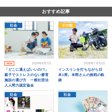
おすすめ記事
社会
その他
2026年8月7日
2026年7月31日
NEW
「どこに通えばいいの!?」
インスリンを打ちながら日
親子でストレスのない療育
本1周。本間さんの挑戦の軌
施設の選び方 一般社団法
跡
人人間力認定協会
社会
社会