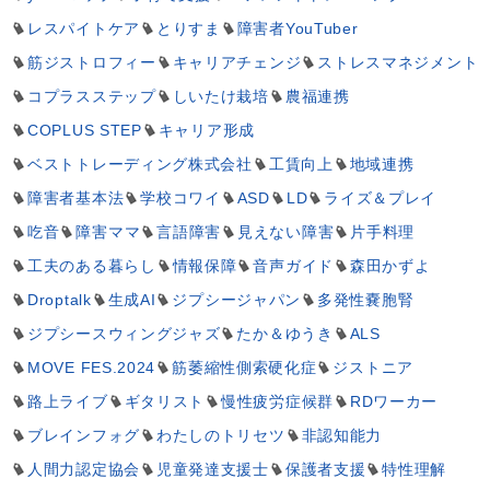
レスパイトケア
とりすま
障害者YouTuber
筋ジストロフィー
キャリアチェンジ
ストレスマネジメント
コプラスステップ
しいたけ栽培
農福連携
COPLUS STEP
キャリア形成
ベストトレーディング株式会社
工賃向上
地域連携
障害者基本法
学校コワイ
ASD
LD
ライズ＆プレイ
吃音
障害ママ
言語障害
見えない障害
片手料理
工夫のある暮らし
情報保障
音声ガイド
森田かずよ
Droptalk
生成AI
ジプシージャパン
多発性嚢胞腎
ジプシースウィングジャズ
たか＆ゆうき
ALS
MOVE FES.2024
筋萎縮性側索硬化症
ジストニア
路上ライブ
ギタリスト
慢性疲労症候群
RDワーカー
ブレインフォグ
わたしのトリセツ
非認知能力
人間力認定協会
児童発達支援士
保護者支援
特性理解