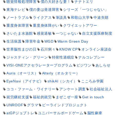
聴覚情報処理障害
僕の大好きな妻！
ナナトエリ
東海テレビ
僕の妻は発達障害
シリーズ「一つじゃない」
ノートラブル
ライクアス
筆談具
和歌山大学
中途失聴
重度身体障害
重度身体障がい
クワイエットアワー
さいたま水族館
感覚過敏
一つじゃない
自立支援医療制度
生活保護
障害年金
WGD
Warm Green Day
世界脳性まひの日
石川悧々
KNOW CP
オンライン座談会
ジャスティン・グリーン
特発性過眠症
ナルコレプシー
VISI-ONEアクセラレータープログラム
ビジワン
あしらせ
Auris（オーリス）
Alterly（オルタリー）
EyeNavi（アイナビ）
shikAI（シカイ）
こころみ学園
ココ・ファーム・ワイナリー
アンケート調査
社会福祉法人
就労継続支援
福祉的就労
まぜこぜ一座
Get in touch
UNROOF
グラマ
ビーラインドプロジェクト
atGPジョブトレ
ユニバーサルボードゲーム
脳性麻痺