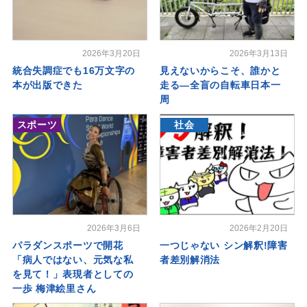
2026年3月20日
2026年3月13日
統合失調症でも16万文字の
見えないからこそ、誰かと
本が出版できた
走る―全盲の自転車日本一
周
スポーツ
社会
2026年3月6日
2026年2月20日
パラダンスポーツで開花
一つじゃない シン解釈!障害
「病人ではない、元気な私
者差別解消法
を見て！」表現者としての
一歩 梅津絵里さん