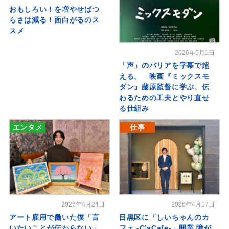
おもしろい！を増やせばつ
らさは減る！面白がるのス
スメ
2026年5月1日
「声」のバリアを字幕で超
える。 映画『ミックスモ
ダン』藤原監督に学ぶ、伝
わるための工夫とやり直せ
る仕組み
エンタメ
仕事
2026年4月24日
2026年4月17日
アート雇用で働いた僕「言
目黒区に「しいちゃんのカ
いたいことが伝わらない」
フェ -C’sCafe-」開業 障が