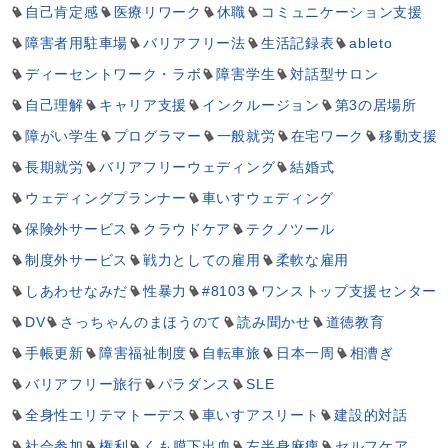
自己肯定感
医療リワーク
休職
コミュニケーション支援
障害者用駐車場
バリアフリー法
生活記録表
ableto
ディーセントワーク・ラボ
障害学生
対話型サロン
自己理解
キャリア支援
インクルージョン
第3の居場所
障がい学生
プログラマー
一般就労
在宅ワーク
移動支援
長期就労
バリアフリーウェディング
結婚式
ウェディングプランナー
車いすウェディング
保険外サービス
クラウドケア
テクノツール
制度外サービス
戦力としての雇用
柔軟な雇用
しあわせなみだ
性暴力
#8103
ワンストップ支援センター
DV
さっちゃんのまほうのて
読み聞かせ
道徳教育
手帳更新
障害福祉制度
自転車旅
日本一周
相漕ぎ
バリアフリー旅行
パラダンス
SLE
全身性エリテマトーデス
車いすアスリート
建設的対話
社会参加
権利
くも膜下出血
左半身麻痺
セルフケア