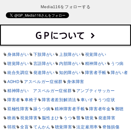
Media116をフォローする
身体障がい
下肢障がい
上肢障がい
視覚障がい
聴覚障がい
言語障がい
内部障がい
精神障がい
うつ病
統合失調症
発達障がい
知的障がい
障害者手帳
障がい者
ADHD
アスペルガー症候群
身体障害
精神障がい アスペルガー症候群
アンプティサッカー
障害者
車椅子
障害者差別解消法
車いす
うつ症状
双極性障害
躁うつ病
精神障害者手帳
障害者年金
難聴
映画
視覚障害
脳性まひ
うつ
聾
聴覚
発達障害
弱視
全盲
てんかん
聴覚障害
法定雇用率
脊髄損傷