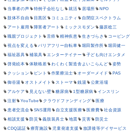
当事者の声
特例子会社なし
就活
居場所
NPO
肢体不自由
目黒区
コミュニティ
自閉症スペクトラム
アート雇用
障害者アート
ミックスモダン
藤原稔三
職親プロジェクト
舌癌
精神疾患
生きづらさ
コーピング
視点を変える
バリアフリー自転車
堀田製作所
堀田健一
福祉器具
補装具
エンターテイナー
子ども向けエンタメ
啓発絵本
体験格差
わくわく製造舎よいこらんど
姿勢
クッション
ピント
作業療法士
オーダーメイド
PAS
御谷湯
オストメイト
ストーマ
銭湯
公衆浴場
アルケア
見えない壁
糖尿病
1型糖尿病
インスリン
注射
YouTube
クラウドファンディング
医療
患者交流会
SNS運用
自立支援医療
医療費
社会資源
相談支援
防災
義肢装具士
地震
災害
防災士
CDQ認証
療育施設
児童発達支援
放課後等デイサービス