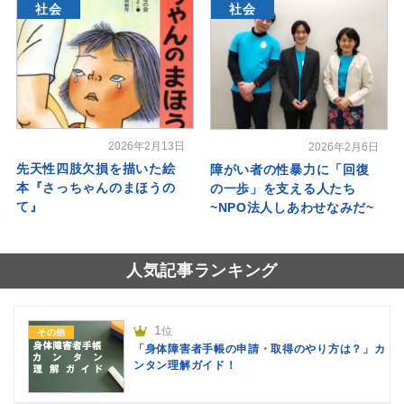
社会
社会
2026年2月13日
2026年2月6日
先天性四肢欠損を描いた絵
障がい者の性暴力に「回復
本『さっちゃんのまほうの
の一歩」を支える人たち
て』
~NPO法人しあわせなみだ~
人気記事ランキング
1
位
その他
「身体障害者手帳の申請・取得のやり方は？」カ
ンタン理解ガイド！