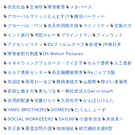
共生社会
主体性
障害教育
メタバース
グローバルマリッジえんむすび
婚活パーティー
グローバル・ワン
先天性四指欠損
マイノリティ
言葉の力
インド旅行
寺院カレー
ブラインドマン
フィンランド
アクセシビリティ
EUフィルムデーズ
鉄道
JR東日本
障害者割引制度
D6 Motion Pictures
ＡＮＡウィングフェローズ・ヴイ王子
セルフ透析
人工透析
セルフ透析センター
高次脳機能障害
Reジョブ大阪
失語症
両育わーるど
難病者就労
山梨県
障がい者雇用
多様な働き方
東ちづる
一般社団法人Get in touch
合理的配慮
佐藤ひらり
大前光市
かんばらけんた
YANO BROTHERS
GOMESS
だうんしょーず
SOCIAL WORKEEERZ
SAYURI
小源寺涼太
米良美一
非正規
重度訪問介護
地域福祉
就労継続支援B型