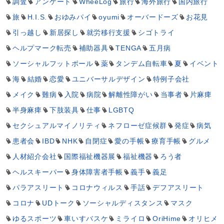
調査
アンケート
WheeLog
旅行
海外旅行
国内旅行
旅
H.I.S.
おゆみパイ
oyumi
オーバードーズ
お花見
引っ越し
新居探し
就労移行支援
シゴトライ
ヘルプマーク転売
補助器具
TENGA
五月病
ソーシャルフットボール
薬
タンデム自転車
夏
イベント
海
結婚
恋愛
ユニバーサルデザイン
特例子会社
メイク
難病
入院
病院
解離性障がい
当事者
片麻痺
半身麻痺
下肢装具
仕事
LGBTQ
セクシュアルマイノリティ
ネフローゼ症候群
発症
病気
患者会
IBD
NHK
自閉症
愛の手帳
療育手帳
グルメ
人材紹介会社
国際福祉機器展
福祉機器
ろう者
ヘルスキーパー
身体障害者手帳
義手
義足
パラアスリート
コロナウィルス
手話
デフアスリート
コロナ
UDトーク
ソーシャルディスタンス
マスク
ゆるスポーツ
車いすバスケ
ミライロ
OriHime
オリヒメ