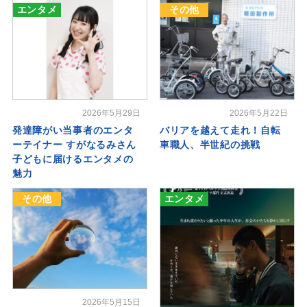
エンタメ
その他
2026年5月29日
2026年5月22日
発達障がい当事者のエンタ
バリアを越えて走れ！自転
ーテイナー すがなるみさん
車職人、半世紀の挑戦
子どもに届けるエンタメの
魅力
その他
エンタメ
2026年5月15日