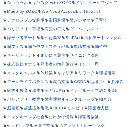
ショコラボ
キヤスク with ZOZO
インクルーシブウェア
Made by ZOZO
We Need Accessible Theatre!
アクセシブルな劇場
帝国劇場
障がいママ
子育て
バリアフリー育児
育児の工夫
ダイバーシティ
障がい者アート
学生起業家
SigPArt
福祉アートレンタル
脳フェス
脳卒中フェスティバル
復職支援
脳卒中
キャリアランド
まいにち薬局
サイニング薬局
株式会社ヤナリ
障害者の海外旅行
インド一周
メンタルヘルス
体験談
キャリア
リワーク
職場復帰
ワークライフバランス
就労支援
CODA
地域共生
多様性
家族
教育
絵本
子ども理解
インクルーシブ教育
DEI
バリアフリー教育
障害理解
インクルーシブ
働き方
脳梗塞
後遺症
復職
DEIB
リハビリ
障害者支援
インクルーシブ社会
お出かけ情報
障害者福祉
yori-iマップ
子育て支援
ペアレントトレーニング