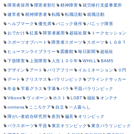
障害者採用
障害者割引
精神障害
就労移行支援事業所
健常者
精神障害者
転職
転職活動
就職活動
ヘルプマーク
優先席
パニック発作
パニック障害
おでかけ
紅葉
障害者雇用
超福祉展
トークセッション
スポーツオブハート
障害者スポーツ
スポーツ
ＬＧＢＴ
ヒューマンライブラリー
図書館
毎日新聞
超福祉
下肢障害
上肢障害
人生１００年
WHILL
BAMS
デザイン
アート
バリアフリー
イルミネーション
０円
デート
クリスマス
パラリンピック
ブラインドサッカー
年金
字幕グラス
字幕
パラ
平昌パラリンピック
Vibone
ヴィボーン
ホスト
LGBT
福祉
オンテナ
onntena
こころケア
自立
一人暮らし
障がい者総合研究所
差別
偏見
オリンピック
パラスポーツ
平昌
東京オリンピック
東京パラリンピック