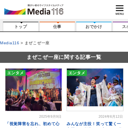
トップ
仕事
おでかけ
ス
Media116
まぜこぜ一座
まぜこぜ一座に関する記事一覧
エンタメ
エンタメ
2025年9月9日
2024年6月12日
「視覚障害を忘れ、初めて心
みんなが主役！笑って驚く一