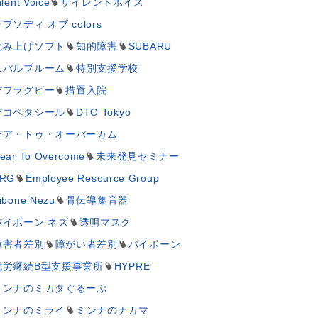
ilent Voice
サイレントボイス
プソディ オブ colors
読み上げソフト
知的障害
SUBARU
スバルブルーム
特別支援学校
デフラグビー
措置入院
デコペタシール
DTO Tokyo
デア・トゥ・オーバーカム
ear To Overcome
未来発見セミナー
RG
Employee Resource Group
ibone Nezu
骨伝導集音器
バイボーン ネズ
透明マスク
障害者差別
障がい者差別
バイボーン
就労継続B型支援事業所
HYPRE
ミンナのミカタぐるーぷ
ミンナのミライ
ミンナのナカマ