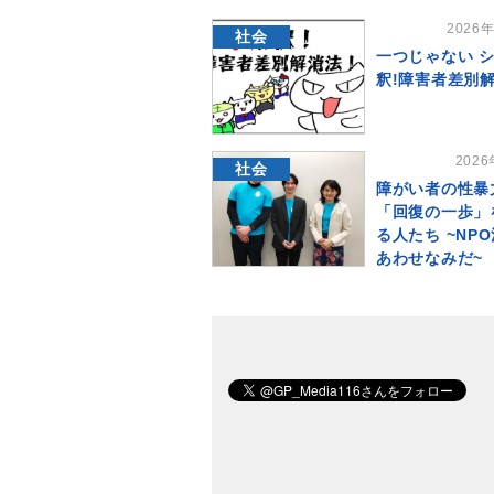
2026
社会
一つじゃない 
釈!障害者差別
202
社会
障がい者の性暴
「回復の一歩」
る人たち ~NP
あわせなみだ~