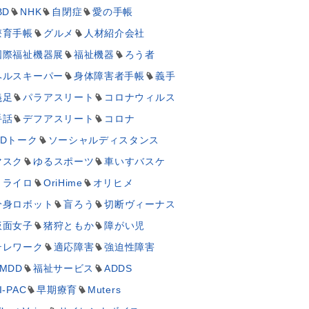
BD
NHK
自閉症
愛の手帳
療育手帳
グルメ
人材紹介会社
国際福祉機器展
福祉機器
ろう者
ヘルスキーパー
身体障害者手帳
義手
義足
パラアスリート
コロナウィルス
手話
デフアスリート
コロナ
UDトーク
ソーシャルディスタンス
マスク
ゆるスポーツ
車いすバスケ
ミライロ
OriHime
オリヒメ
分身ロボット
盲ろう
切断ヴィーナス
仮面女子
猪狩ともか
障がい児
テレワーク
適応障害
強迫性障害
MDD
福祉サービス
ADDS
I-PAC
早期療育
Muters