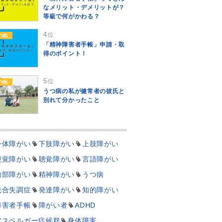
なメリット・デメリットが？
等級で何がかわる？
4
位
の他
「精神障害者手帳」申請・取
得のポイント！
5
位
の他
うつ病の私が健常者の彼氏と
別れて分かったこと
身体障がい
下肢障がい
上肢障がい
視覚障がい
聴覚障がい
言語障がい
内部障がい
精神障がい
うつ病
統合失調症
発達障がい
知的障がい
障害者手帳
障がい者
ADHD
アスペルガー症候群
身体障害