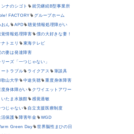
ミンナのシゴト
就労継続B型事業所
ble! FACTORY
グループホーム
わおん
APD
聴覚情報処理障がい
聴覚情報処理障害
僕の大好きな妻！
ナナトエリ
東海テレビ
僕の妻は発達障害
シリーズ「一つじゃない」
ノートラブル
ライクアス
筆談具
和歌山大学
中途失聴
重度身体障害
重度身体障がい
クワイエットアワー
さいたま水族館
感覚過敏
一つじゃない
自立支援医療制度
生活保護
障害年金
WGD
arm Green Day
世界脳性まひの日