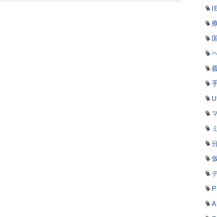
I
P
A