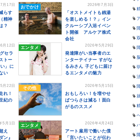
年7月17日
2026年7月3日
おでかけ
減らす
「オストメイトも銭湯
（精神
を楽しめる！？」イン
は？
クルーシブ入浴イベン
ト開催 アルケア株式
会社
年6月12日
2026年5月29日
エンタメ
ングセラ
発達障がい当事者のエ
ストー
ンターテイナー すがな
い」に
るみさん 子どもに届け
はない
るエンタメの魅力
年5月22日
2026年5月15日
その他
走れ！
おもしろい！を増やせ
世紀の
ばつらさは減る！面白
がるのススメ
6年5月1日
2026年4月24日
エンタメ
超え
アート雇用で働いた僕
ダン』
「言いたいことが伝わ