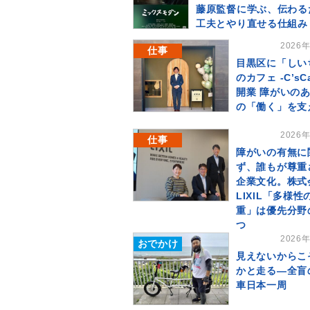
藤原監督に学ぶ、伝わる
工夫とやり直せる仕組み
2026
仕事
目黒区に「しい
のカフェ -C’sC
開業 障がいの
の「働く」を支
2026
仕事
障がいの有無に
ず、誰もが尊重
企業文化。株式
LIXIL「多様性
重」は優先分野
つ
2026
おでかけ
見えないからこ
かと走る―全盲
車日本一周