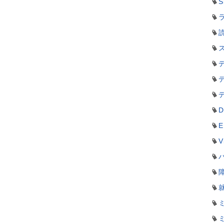
S
ラ
D
E
V