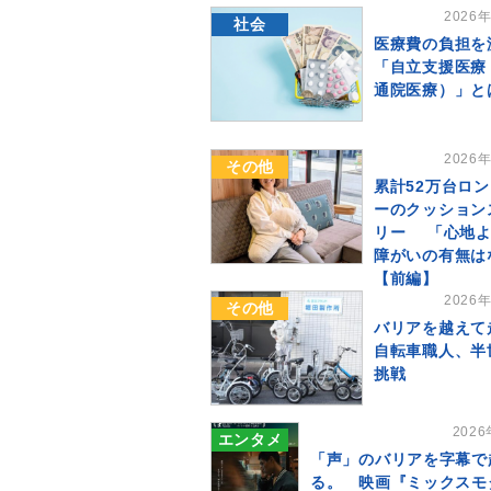
2026
社会
医療費の負担を
「自立支援医療
通院医療）」と
2026
その他
累計52万台ロ
ーのクッション
リー 「心地よ
障がいの有無
【前編】
2026
その他
バリアを越えて
自転車職人、半
挑戦
202
エンタメ
「声」のバリアを字幕で
る。 映画『ミックスモ