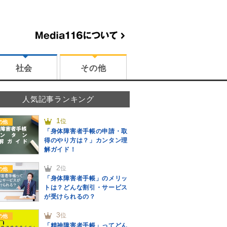
社会
その他
人気記事ランキング
1
位
の他
「身体障害者手帳の申請・取
得のやり方は？」カンタン理
解ガイド！
2
位
の他
「身体障害者手帳」のメリッ
トは？どんな割引・サービス
が受けられるの？
3
位
の他
「精神障害者手帳」ってどん