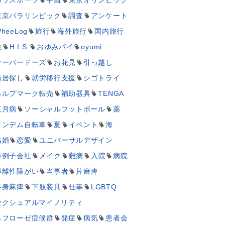
東京パラリンピック
調査
アンケート
heeLog
旅行
海外旅行
国内旅行
旅
H.I.S.
おゆみパイ
oyumi
オーバードーズ
お花見
引っ越し
新居探し
就労移行支援
シゴトライ
ヘルプマーク転売
補助器具
TENGA
五月病
ソーシャルフットボール
薬
タンデム自転車
夏
イベント
海
結婚
恋愛
ユニバーサルデザイン
特例子会社
メイク
難病
入院
病院
解離性障がい
当事者
片麻痺
半身麻痺
下肢装具
仕事
LGBTQ
セクシュアルマイノリティ
ネフローゼ症候群
発症
病気
患者会