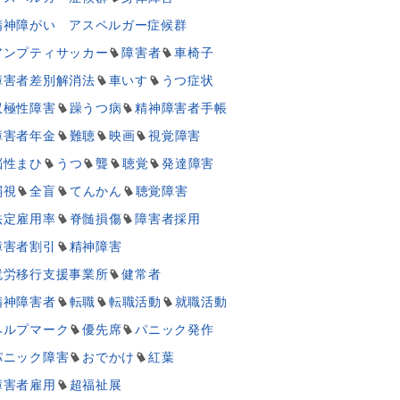
精神障がい アスペルガー症候群
アンプティサッカー
障害者
車椅子
障害者差別解消法
車いす
うつ症状
双極性障害
躁うつ病
精神障害者手帳
障害者年金
難聴
映画
視覚障害
脳性まひ
うつ
聾
聴覚
発達障害
弱視
全盲
てんかん
聴覚障害
法定雇用率
脊髄損傷
障害者採用
障害者割引
精神障害
就労移行支援事業所
健常者
精神障害者
転職
転職活動
就職活動
ヘルプマーク
優先席
パニック発作
パニック障害
おでかけ
紅葉
障害者雇用
超福祉展