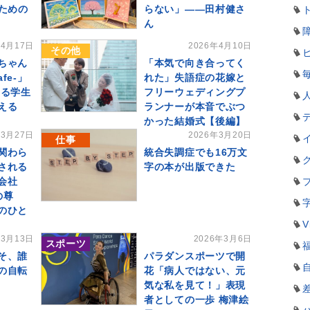
ための
らない」――田村健さ
ん
年4月17日
2026年4月10日
その他
ちゃん
「本気で向き合ってく
afe-」
れた」失語症の花嫁と
ある学生
フリーウェディングプ
える
ランナーが本音でぶつ
かった結婚式【後編】
年3月27日
2026年3月20日
仕事
関わら
統合失調症でも16万文
される
字の本が出版できた
会社
の尊
のひと
V
年3月13日
2026年3月6日
スポーツ
そ、誰
パラダンスポーツで開
の自転
花「病人ではない、元
気な私を見て！」表現
者としての一歩 梅津絵