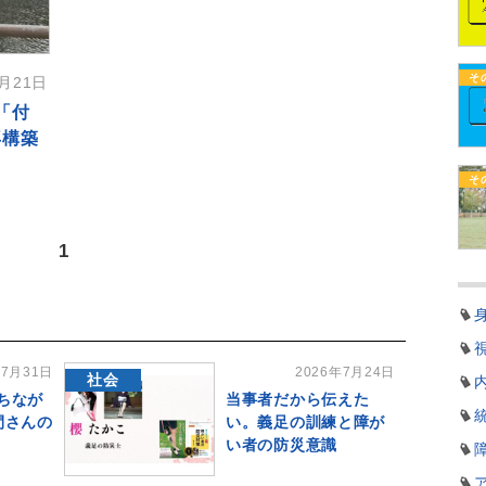
そ
3月21日
「付
再構築
そ
1
年7月31日
2026年7月24日
社会
ちなが
当事者だから伝えた
間さんの
い。義足の訓練と障が
い者の防災意識