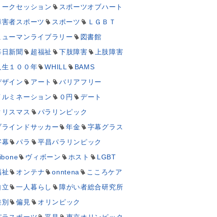
トークセッション
スポーツオブハート
障害者スポーツ
スポーツ
ＬＧＢＴ
ヒューマンライブラリー
図書館
毎日新聞
超福祉
下肢障害
上肢障害
人生１００年
WHILL
BAMS
デザイン
アート
バリアフリー
イルミネーション
０円
デート
クリスマス
パラリンピック
ブラインドサッカー
年金
字幕グラス
字幕
パラ
平昌パラリンピック
ibone
ヴィボーン
ホスト
LGBT
福祉
オンテナ
onntena
こころケア
自立
一人暮らし
障がい者総合研究所
差別
偏見
オリンピック
パラスポーツ
平昌
東京オリンピック