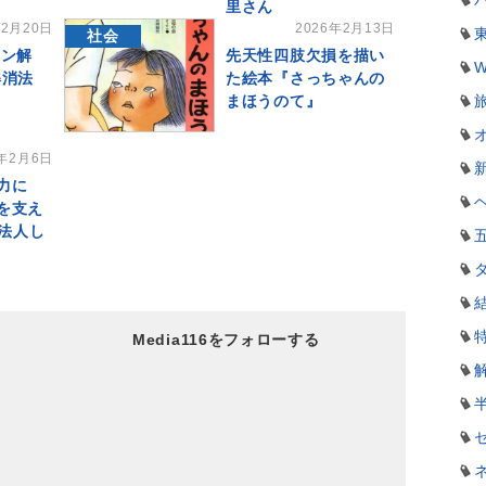
里さん
年2月20日
2026年2月13日
社会
シン解
先天性四肢欠損を描い
W
解消法
た絵本『さっちゃんの
まほうのて』
6年2月6日
力に
を支え
O法人し
Media116をフォローする