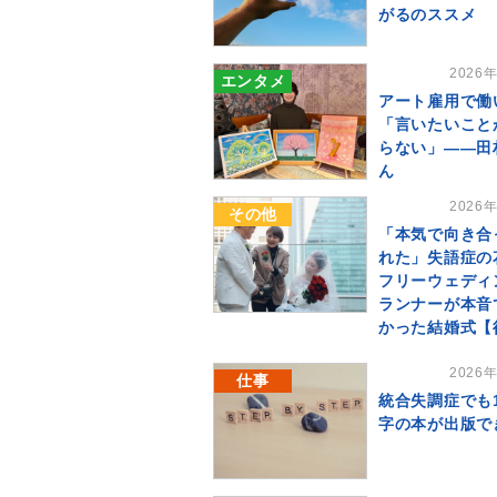
がるのススメ
2026
エンタメ
アート雇用で働
「言いたいこと
らない」――田
ん
2026
その他
「本気で向き合
れた」失語症の
フリーウェディ
ランナーが本音
かった結婚式【
2026
仕事
統合失調症でも
字の本が出版で