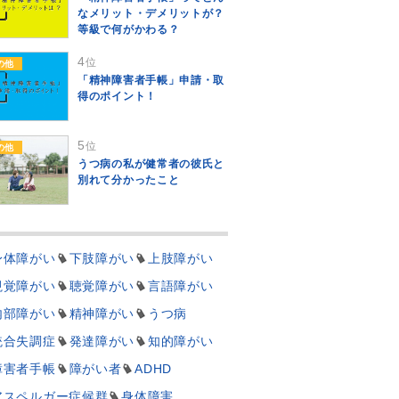
なメリット・デメリットが？
等級で何がかわる？
4
位
の他
「精神障害者手帳」申請・取
得のポイント！
5
位
の他
うつ病の私が健常者の彼氏と
別れて分かったこと
身体障がい
下肢障がい
上肢障がい
視覚障がい
聴覚障がい
言語障がい
内部障がい
精神障がい
うつ病
統合失調症
発達障がい
知的障がい
障害者手帳
障がい者
ADHD
アスペルガー症候群
身体障害