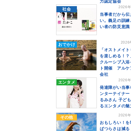
力認定協会
2026
社会
当事者だから伝
い。義足の訓練
い者の防災意識
202
おでかけ
「オストメイト
を楽しめる！？
クルーシブ入浴
ト開催 アルケ
会社
2026
エンタメ
発達障がい当事
ンターテイナー
るみさん 子ど
るエンタメの魅
2026
その他
おもしろい！を
ばつらさは減る