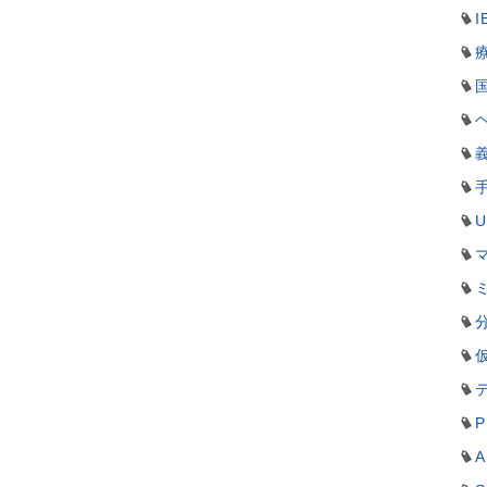
I
P
A