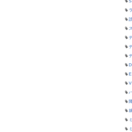
S
ラ
D
E
V