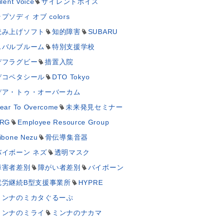
ilent Voice
サイレントボイス
プソディ オブ colors
読み上げソフト
知的障害
SUBARU
スバルブルーム
特別支援学校
デフラグビー
措置入院
デコペタシール
DTO Tokyo
デア・トゥ・オーバーカム
ear To Overcome
未来発見セミナー
RG
Employee Resource Group
ibone Nezu
骨伝導集音器
バイボーン ネズ
透明マスク
障害者差別
障がい者差別
バイボーン
就労継続B型支援事業所
HYPRE
ミンナのミカタぐるーぷ
ミンナのミライ
ミンナのナカマ