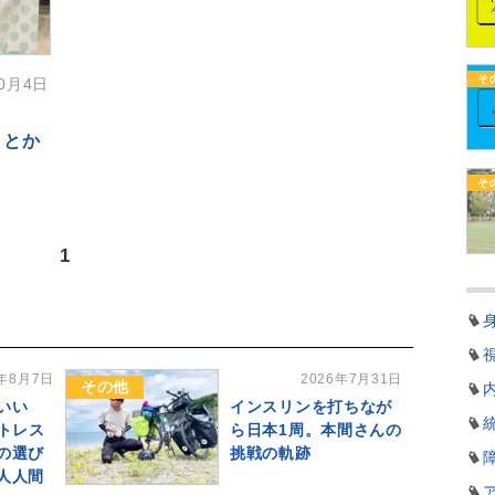
そ
10月4日
ることか
そ
1
6年8月7日
2026年7月31日
その他
いい
インスリンを打ちなが
ストレス
ら日本1周。本間さんの
の選び
挑戦の軌跡
人人間