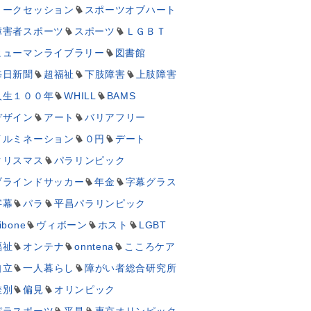
トークセッション
スポーツオブハート
障害者スポーツ
スポーツ
ＬＧＢＴ
ヒューマンライブラリー
図書館
毎日新聞
超福祉
下肢障害
上肢障害
人生１００年
WHILL
BAMS
デザイン
アート
バリアフリー
イルミネーション
０円
デート
クリスマス
パラリンピック
ブラインドサッカー
年金
字幕グラス
字幕
パラ
平昌パラリンピック
ibone
ヴィボーン
ホスト
LGBT
福祉
オンテナ
onntena
こころケア
自立
一人暮らし
障がい者総合研究所
差別
偏見
オリンピック
パラスポーツ
平昌
東京オリンピック