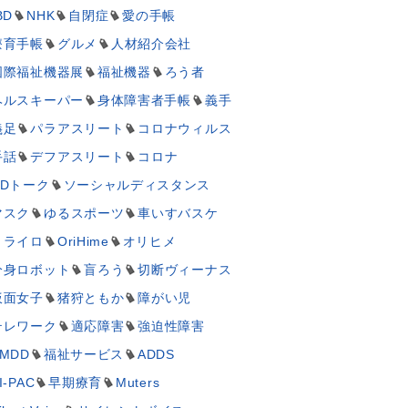
BD
NHK
自閉症
愛の手帳
療育手帳
グルメ
人材紹介会社
国際福祉機器展
福祉機器
ろう者
ヘルスキーパー
身体障害者手帳
義手
義足
パラアスリート
コロナウィルス
手話
デフアスリート
コロナ
UDトーク
ソーシャルディスタンス
マスク
ゆるスポーツ
車いすバスケ
ミライロ
OriHime
オリヒメ
分身ロボット
盲ろう
切断ヴィーナス
仮面女子
猪狩ともか
障がい児
テレワーク
適応障害
強迫性障害
MDD
福祉サービス
ADDS
I-PAC
早期療育
Muters