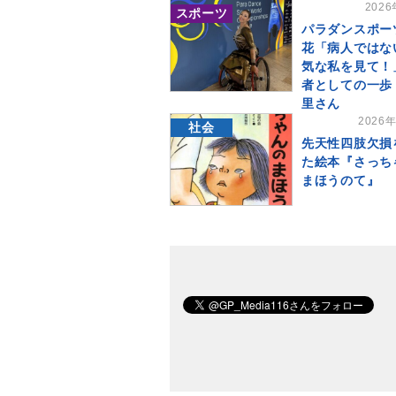
202
スポーツ
パラダンスポー
花「病人ではな
気な私を見て！
者としての一歩
里さん
2026
社会
先天性四肢欠損
た絵本『さっち
まほうのて』