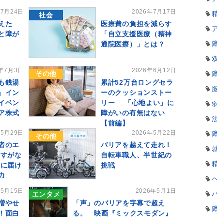
年7月24日
2026年7月17日
社会
えた
医療費の負担を減らす
と障が
「自立支援医療（精神
通院医療）」とは？
6年7月3日
2026年6月12日
その他
も銭湯
累計52万台ロングセラ
」イン
ーのクッションストー
イベン
リー 「心地よい」に
ア株式
障がいの有無はない
【前編】
年5月29日
2026年5月22日
その他
者のエ
バリアを越えて走れ！
 すがな
自転車職人、半世紀の
もに届け
挑戦
力
年5月15日
2026年5月1日
エンタメ
増やせ
「声」のバリアを字幕で超え
！面白
る。 映画『ミックスモダン』