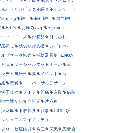
東京パラリンピック
調査
アンケート
heeLog
旅行
海外旅行
国内旅行
旅
H.I.S.
おゆみパイ
oyumi
オーバードーズ
お花見
引っ越し
新居探し
就労移行支援
シゴトライ
ヘルプマーク転売
補助器具
TENGA
五月病
ソーシャルフットボール
薬
タンデム自転車
夏
イベント
海
結婚
恋愛
ユニバーサルデザイン
特例子会社
メイク
難病
入院
病院
解離性障がい
当事者
片麻痺
半身麻痺
下肢装具
仕事
LGBTQ
セクシュアルマイノリティ
ネフローゼ症候群
発症
病気
患者会