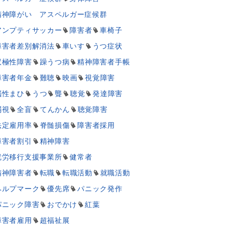
精神障がい アスペルガー症候群
アンプティサッカー
障害者
車椅子
障害者差別解消法
車いす
うつ症状
双極性障害
躁うつ病
精神障害者手帳
障害者年金
難聴
映画
視覚障害
脳性まひ
うつ
聾
聴覚
発達障害
弱視
全盲
てんかん
聴覚障害
法定雇用率
脊髄損傷
障害者採用
障害者割引
精神障害
就労移行支援事業所
健常者
精神障害者
転職
転職活動
就職活動
ヘルプマーク
優先席
パニック発作
パニック障害
おでかけ
紅葉
障害者雇用
超福祉展