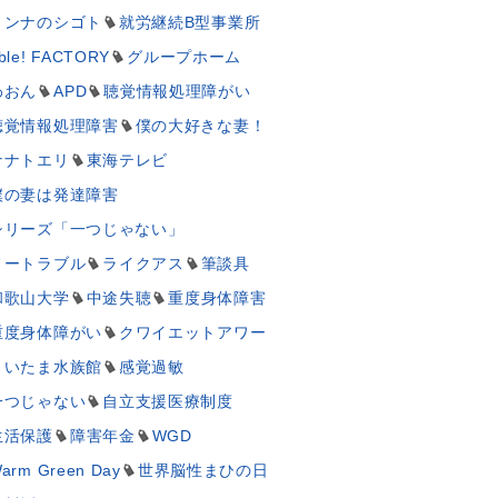
ミンナのシゴト
就労継続B型事業所
ble! FACTORY
グループホーム
わおん
APD
聴覚情報処理障がい
聴覚情報処理障害
僕の大好きな妻！
ナナトエリ
東海テレビ
僕の妻は発達障害
シリーズ「一つじゃない」
ノートラブル
ライクアス
筆談具
和歌山大学
中途失聴
重度身体障害
重度身体障がい
クワイエットアワー
さいたま水族館
感覚過敏
一つじゃない
自立支援医療制度
生活保護
障害年金
WGD
arm Green Day
世界脳性まひの日