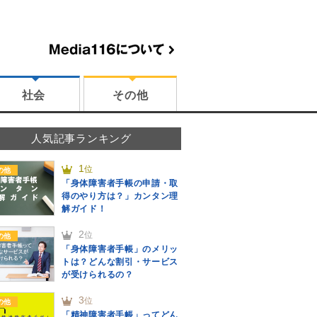
社会
その他
人気記事ランキング
1
位
の他
「身体障害者手帳の申請・取
得のやり方は？」カンタン理
解ガイド！
2
位
の他
「身体障害者手帳」のメリッ
トは？どんな割引・サービス
が受けられるの？
3
位
の他
「精神障害者手帳」ってどん