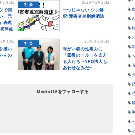
6年3月6日
2026年2月20日
社会
ツで開
一つじゃない シン解
い、元
釈!障害者差別解消法
W
」表現
 梅津絵
年2月13日
2026年2月6日
社会
を描い
障がい者の性暴力に
ゃんの
「回復の一歩」を支え
る人たち ~NPO法人し
あわせなみだ~
Media116をフォローする