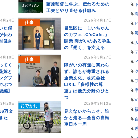
藤原監督に学ぶ、伝わるための
工夫とやり直せる仕組み
年4月24日
2026年4月17日
仕事
いた僕
目黒区に「しいちゃん
が伝わ
のカフェ -C’sCafe-」
村健さ
開業 障がいのある学生
の「働く」を支える
年4月10日
2026年3月27日
仕事
ってく
障がいの有無に関わら
花嫁と
ず、誰もが尊重される
ングプ
企業文化。株式会社
でぶつ
LIXIL「多様性の尊
後編】
重」は優先分野のひと
つ
V
年3月20日
2026年3月13日
おでかけ
16万文
見えないからこそ、誰
きた
かと走る―全盲の自転
車日本一周