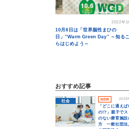
2022年
10月6日は「世界脳性まひの
日」“Warm Green Day” ～知
らはじめよう～
おすすめ記事
202
NEW
社会
「どこに通えば
の!?」親子で
のない療育施設
方 一般社団法