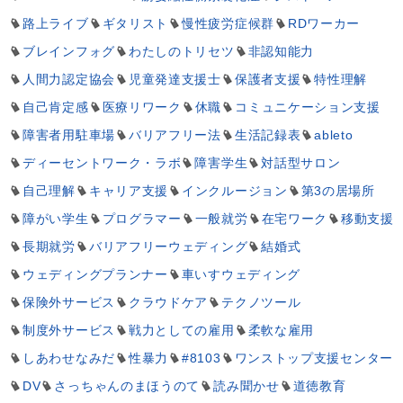
路上ライブ
ギタリスト
慢性疲労症候群
RDワーカー
ブレインフォグ
わたしのトリセツ
非認知能力
人間力認定協会
児童発達支援士
保護者支援
特性理解
自己肯定感
医療リワーク
休職
コミュニケーション支援
障害者用駐車場
バリアフリー法
生活記録表
ableto
ディーセントワーク・ラボ
障害学生
対話型サロン
自己理解
キャリア支援
インクルージョン
第3の居場所
障がい学生
プログラマー
一般就労
在宅ワーク
移動支援
長期就労
バリアフリーウェディング
結婚式
ウェディングプランナー
車いすウェディング
保険外サービス
クラウドケア
テクノツール
制度外サービス
戦力としての雇用
柔軟な雇用
しあわせなみだ
性暴力
#8103
ワンストップ支援センター
DV
さっちゃんのまほうのて
読み聞かせ
道徳教育