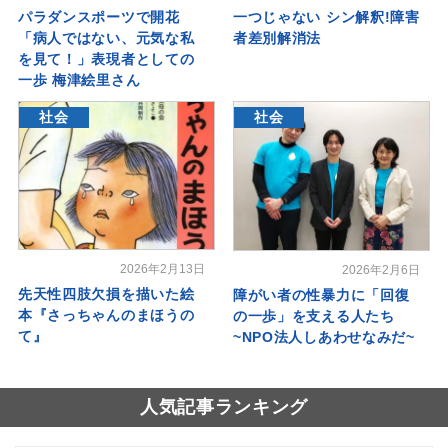
パラダンスポーツで開花
一つじゃない シン解釈!障害
「病人ではない、元気な私
者差別解消法
を見て！」表現者としての
一歩 梅津絵里さん
社会
社会
2026年2月13日
2026年2月6日
先天性四肢欠損を描いた絵
障がい者の性暴力に「回復
本『さっちゃんのまほうの
の一歩」を支える人たち
て』
~NPO法人しあわせなみだ~
人気記事ランキング