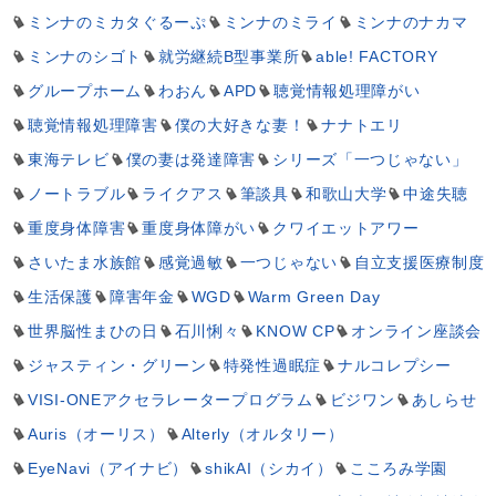
ミンナのミカタぐるーぷ
ミンナのミライ
ミンナのナカマ
ミンナのシゴト
就労継続B型事業所
able! FACTORY
グループホーム
わおん
APD
聴覚情報処理障がい
聴覚情報処理障害
僕の大好きな妻！
ナナトエリ
東海テレビ
僕の妻は発達障害
シリーズ「一つじゃない」
ノートラブル
ライクアス
筆談具
和歌山大学
中途失聴
重度身体障害
重度身体障がい
クワイエットアワー
さいたま水族館
感覚過敏
一つじゃない
自立支援医療制度
生活保護
障害年金
WGD
Warm Green Day
世界脳性まひの日
石川悧々
KNOW CP
オンライン座談会
ジャスティン・グリーン
特発性過眠症
ナルコレプシー
VISI-ONEアクセラレータープログラム
ビジワン
あしらせ
Auris（オーリス）
Alterly（オルタリー）
EyeNavi（アイナビ）
shikAI（シカイ）
こころみ学園