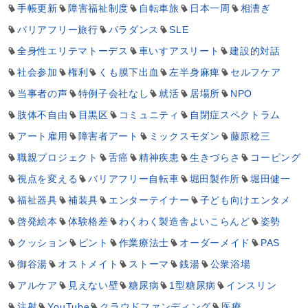
手帳更新
障害福祉制度
自転車旅
日本一周
相漕ぎ
バリアフリー旅行
パラダンス
SLE
全身性エリテマトーデス
車いすアスリート
建設的対話
社会参加
権利
くも膜下出血
左半身麻痺
セルフケア
当事者の声
特例子会社なし
就活
居場所
NPO
肢体不自由
目黒区
コミュニティ
自閉症スペクトラム
アート雇用
障害者アート
ミックスモダン
藤原稔三
職親プロジェクト
舌癌
精神疾患
生きづらさ
コーピング
視点を変える
バリアフリー自転車
堀田製作所
堀田健一
福祉器具
補装具
エンターテイナー
子ども向けエンタメ
啓発絵本
体験格差
わくわく製造舎よいこらんど
姿勢
クッション
ピント
作業療法士
オーダーメイド
PAS
御谷湯
オストメイト
ストーマ
銭湯
公衆浴場
アルケア
見えない壁
糖尿病
1型糖尿病
インスリン
注射
YouTube
クラウドファンディング
医療