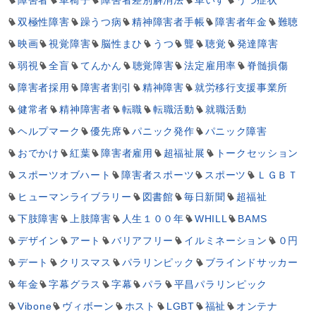
障害者
車椅子
障害者差別解消法
車いす
うつ症状
双極性障害
躁うつ病
精神障害者手帳
障害者年金
難聴
映画
視覚障害
脳性まひ
うつ
聾
聴覚
発達障害
弱視
全盲
てんかん
聴覚障害
法定雇用率
脊髄損傷
障害者採用
障害者割引
精神障害
就労移行支援事業所
健常者
精神障害者
転職
転職活動
就職活動
ヘルプマーク
優先席
パニック発作
パニック障害
おでかけ
紅葉
障害者雇用
超福祉展
トークセッション
スポーツオブハート
障害者スポーツ
スポーツ
ＬＧＢＴ
ヒューマンライブラリー
図書館
毎日新聞
超福祉
下肢障害
上肢障害
人生１００年
WHILL
BAMS
デザイン
アート
バリアフリー
イルミネーション
０円
デート
クリスマス
パラリンピック
ブラインドサッカー
年金
字幕グラス
字幕
パラ
平昌パラリンピック
Vibone
ヴィボーン
ホスト
LGBT
福祉
オンテナ