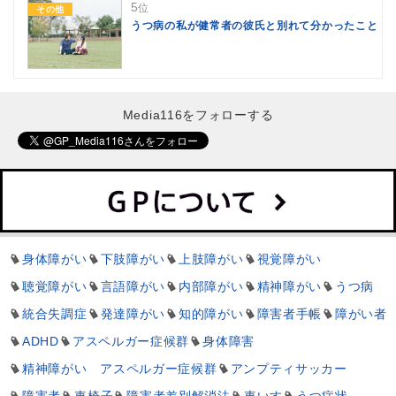
5
位
その他
うつ病の私が健常者の彼氏と別れて分かったこと
Media116をフォローする
身体障がい
下肢障がい
上肢障がい
視覚障がい
聴覚障がい
言語障がい
内部障がい
精神障がい
うつ病
統合失調症
発達障がい
知的障がい
障害者手帳
障がい者
ADHD
アスペルガー症候群
身体障害
精神障がい アスペルガー症候群
アンプティサッカー