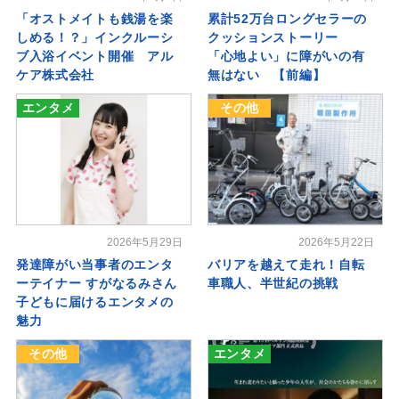
「オストメイトも銭湯を楽
累計52万台ロングセラーの
しめる！？」インクルーシ
クッションストーリー
ブ入浴イベント開催 アル
「心地よい」に障がいの有
ケア株式会社
無はない 【前編】
エンタメ
その他
2026年5月29日
2026年5月22日
発達障がい当事者のエンタ
バリアを越えて走れ！自転
ーテイナー すがなるみさん
車職人、半世紀の挑戦
子どもに届けるエンタメの
魅力
その他
エンタメ