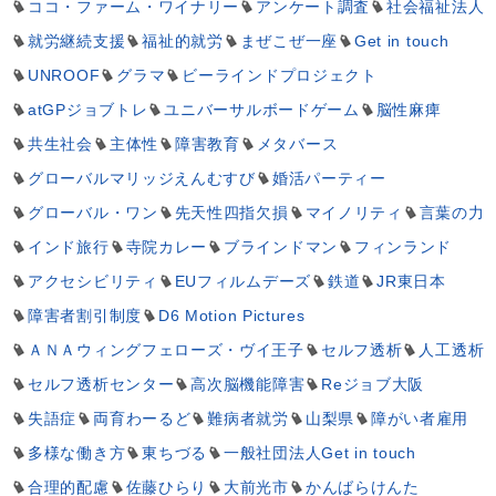
ココ・ファーム・ワイナリー
アンケート調査
社会福祉法人
就労継続支援
福祉的就労
まぜこぜ一座
Get in touch
UNROOF
グラマ
ビーラインドプロジェクト
atGPジョブトレ
ユニバーサルボードゲーム
脳性麻痺
共生社会
主体性
障害教育
メタバース
グローバルマリッジえんむすび
婚活パーティー
グローバル・ワン
先天性四指欠損
マイノリティ
言葉の力
インド旅行
寺院カレー
ブラインドマン
フィンランド
アクセシビリティ
EUフィルムデーズ
鉄道
JR東日本
障害者割引制度
D6 Motion Pictures
ＡＮＡウィングフェローズ・ヴイ王子
セルフ透析
人工透析
セルフ透析センター
高次脳機能障害
Reジョブ大阪
失語症
両育わーるど
難病者就労
山梨県
障がい者雇用
多様な働き方
東ちづる
一般社団法人Get in touch
合理的配慮
佐藤ひらり
大前光市
かんばらけんた