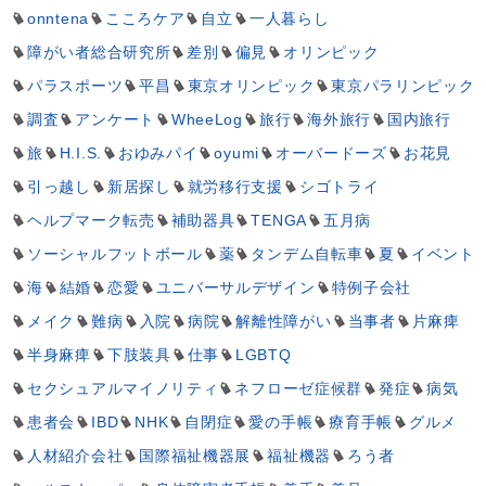
onntena
こころケア
自立
一人暮らし
障がい者総合研究所
差別
偏見
オリンピック
パラスポーツ
平昌
東京オリンピック
東京パラリンピック
調査
アンケート
WheeLog
旅行
海外旅行
国内旅行
旅
H.I.S.
おゆみパイ
oyumi
オーバードーズ
お花見
引っ越し
新居探し
就労移行支援
シゴトライ
ヘルプマーク転売
補助器具
TENGA
五月病
ソーシャルフットボール
薬
タンデム自転車
夏
イベント
海
結婚
恋愛
ユニバーサルデザイン
特例子会社
メイク
難病
入院
病院
解離性障がい
当事者
片麻痺
半身麻痺
下肢装具
仕事
LGBTQ
セクシュアルマイノリティ
ネフローゼ症候群
発症
病気
患者会
IBD
NHK
自閉症
愛の手帳
療育手帳
グルメ
人材紹介会社
国際福祉機器展
福祉機器
ろう者