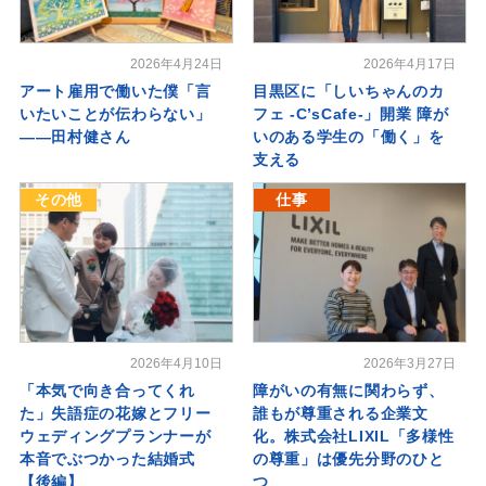
2026年4月24日
2026年4月17日
アート雇用で働いた僕「言
目黒区に「しいちゃんのカ
いたいことが伝わらない」
フェ -C’sCafe-」開業 障が
――田村健さん
いのある学生の「働く」を
支える
その他
仕事
2026年4月10日
2026年3月27日
「本気で向き合ってくれ
障がいの有無に関わらず、
た」失語症の花嫁とフリー
誰もが尊重される企業文
ウェディングプランナーが
化。株式会社LIXIL「多様性
本音でぶつかった結婚式
の尊重」は優先分野のひと
【後編】
つ