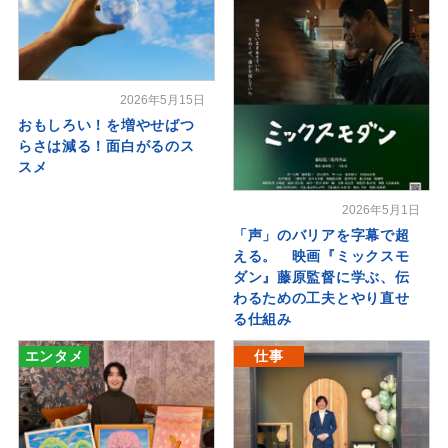
2026年5月15日
おもしろい！を増やせばつ
らさは減る！面白がるのス
スメ
2026年5月1日
「声」のバリアを字幕で超
える。 映画『ミックスモ
ダン』藤原監督に学ぶ、伝
わるための工夫とやり直せ
る仕組み
エンタメ
仕事