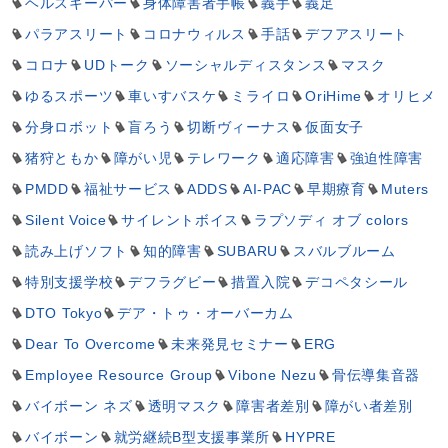
ヘルスキーパー
身体障害者手帳
義手
義足
パラアスリート
コロナウィルス
手話
デフアスリート
コロナ
UDトーク
ソーシャルディスタンス
マスク
ゆるスポーツ
車いすバスケ
ミライロ
OriHime
オリヒメ
分身ロボット
盲ろう
切断ヴィーナス
仮面女子
猪狩ともか
障がい児
テレワーク
適応障害
強迫性障害
PMDD
福祉サービス
ADDS
AI-PAC
早期療育
Muters
Silent Voice
サイレントボイス
ラプソディ オブ colors
読み上げソフト
知的障害
SUBARU
スバルブルーム
特別支援学校
デフラグビー
措置入院
デコペタシール
DTO Tokyo
デア・トゥ・オーバーカム
Dear To Overcome
未来発見セミナー
ERG
Employee Resource Group
Vibone Nezu
骨伝導集音器
バイボーン ネズ
透明マスク
障害者差別
障がい者差別
バイボーン
就労継続B型支援事業所
HYPRE