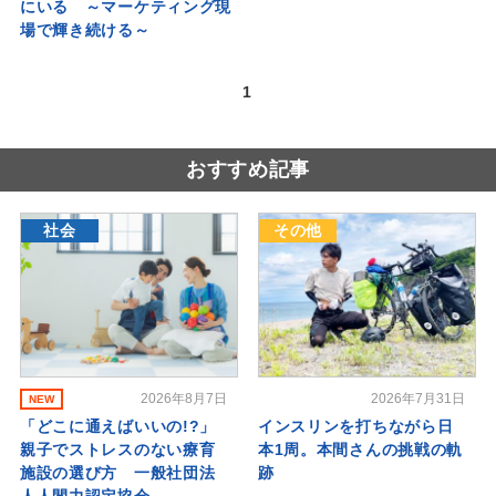
にいる ～マーケティング現
場で輝き続ける～
1
おすすめ記事
社会
その他
2026年8月7日
2026年7月31日
NEW
「どこに通えばいいの!?」
インスリンを打ちながら日
親子でストレスのない療育
本1周。本間さんの挑戦の軌
施設の選び方 一般社団法
跡
人人間力認定協会