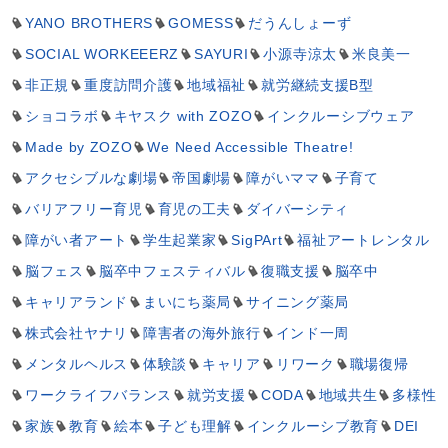
YANO BROTHERS
GOMESS
だうんしょーず
SOCIAL WORKEEERZ
SAYURI
小源寺涼太
米良美一
非正規
重度訪問介護
地域福祉
就労継続支援B型
ショコラボ
キヤスク with ZOZO
インクルーシブウェア
Made by ZOZO
We Need Accessible Theatre!
アクセシブルな劇場
帝国劇場
障がいママ
子育て
バリアフリー育児
育児の工夫
ダイバーシティ
障がい者アート
学生起業家
SigPArt
福祉アートレンタル
脳フェス
脳卒中フェスティバル
復職支援
脳卒中
キャリアランド
まいにち薬局
サイニング薬局
株式会社ヤナリ
障害者の海外旅行
インド一周
メンタルヘルス
体験談
キャリア
リワーク
職場復帰
ワークライフバランス
就労支援
CODA
地域共生
多様性
家族
教育
絵本
子ども理解
インクルーシブ教育
DEI