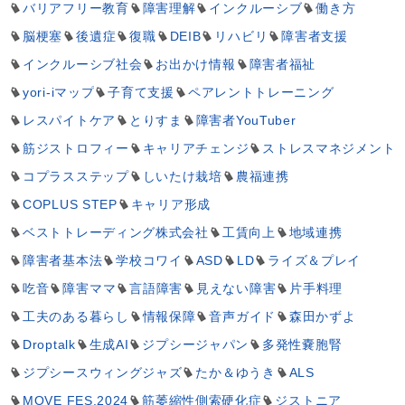
バリアフリー教育
障害理解
インクルーシブ
働き方
脳梗塞
後遺症
復職
DEIB
リハビリ
障害者支援
インクルーシブ社会
お出かけ情報
障害者福祉
yori-iマップ
子育て支援
ペアレントトレーニング
レスパイトケア
とりすま
障害者YouTuber
筋ジストロフィー
キャリアチェンジ
ストレスマネジメント
コプラスステップ
しいたけ栽培
農福連携
COPLUS STEP
キャリア形成
ベストトレーディング株式会社
工賃向上
地域連携
障害者基本法
学校コワイ
ASD
LD
ライズ＆プレイ
吃音
障害ママ
言語障害
見えない障害
片手料理
工夫のある暮らし
情報保障
音声ガイド
森田かずよ
Droptalk
生成AI
ジプシージャパン
多発性嚢胞腎
ジプシースウィングジャズ
たか＆ゆうき
ALS
MOVE FES.2024
筋萎縮性側索硬化症
ジストニア