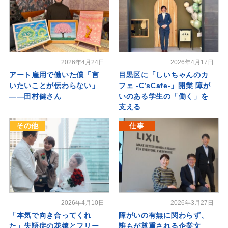
2026年4月24日
2026年4月17日
アート雇用で働いた僕「言
目黒区に「しいちゃんのカ
いたいことが伝わらない」
フェ -C’sCafe-」開業 障が
――田村健さん
いのある学生の「働く」を
支える
その他
仕事
2026年4月10日
2026年3月27日
「本気で向き合ってくれ
障がいの有無に関わらず、
た」失語症の花嫁とフリー
誰もが尊重される企業文