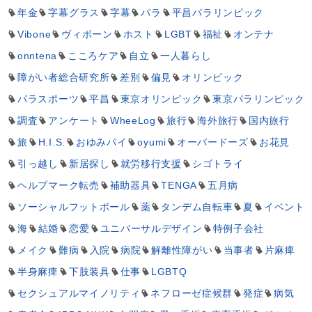
年金
字幕グラス
字幕
パラ
平昌パラリンピック
Vibone
ヴィボーン
ホスト
LGBT
福祉
オンテナ
onntena
こころケア
自立
一人暮らし
障がい者総合研究所
差別
偏見
オリンピック
パラスポーツ
平昌
東京オリンピック
東京パラリンピック
調査
アンケート
WheeLog
旅行
海外旅行
国内旅行
旅
H.I.S.
おゆみパイ
oyumi
オーバードーズ
お花見
引っ越し
新居探し
就労移行支援
シゴトライ
ヘルプマーク転売
補助器具
TENGA
五月病
ソーシャルフットボール
薬
タンデム自転車
夏
イベント
海
結婚
恋愛
ユニバーサルデザイン
特例子会社
メイク
難病
入院
病院
解離性障がい
当事者
片麻痺
半身麻痺
下肢装具
仕事
LGBTQ
セクシュアルマイノリティ
ネフローゼ症候群
発症
病気