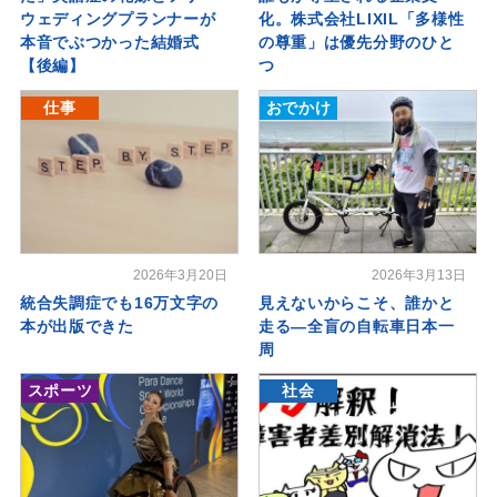
ウェディングプランナーが
化。株式会社LIXIL「多様性
本音でぶつかった結婚式
の尊重」は優先分野のひと
【後編】
つ
仕事
おでかけ
2026年3月20日
2026年3月13日
統合失調症でも16万文字の
見えないからこそ、誰かと
本が出版できた
走る―全盲の自転車日本一
周
スポーツ
社会