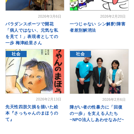
2026年3月6日
2026年2月20日
パラダンスポーツで開花
一つじゃない シン解釈!障害
「病人ではない、元気な私
者差別解消法
を見て！」表現者としての
一歩 梅津絵里さん
社会
社会
2026年2月13日
2026年2月6日
先天性四肢欠損を描いた絵
障がい者の性暴力に「回復
本『さっちゃんのまほうの
の一歩」を支える人たち
て』
~NPO法人しあわせなみだ~