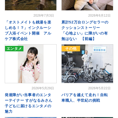
2026年7月3日
2026年6月12日
「オストメイトも銭湯を楽
累計52万台ロングセラーの
しめる！？」インクルーシ
クッションストーリー
ブ入浴イベント開催 アル
「心地よい」に障がいの有
ケア株式会社
無はない 【前編】
エンタメ
その他
2026年5月29日
2026年5月22日
発達障がい当事者のエンタ
バリアを越えて走れ！自転
ーテイナー すがなるみさん
車職人、半世紀の挑戦
子どもに届けるエンタメの
魅力