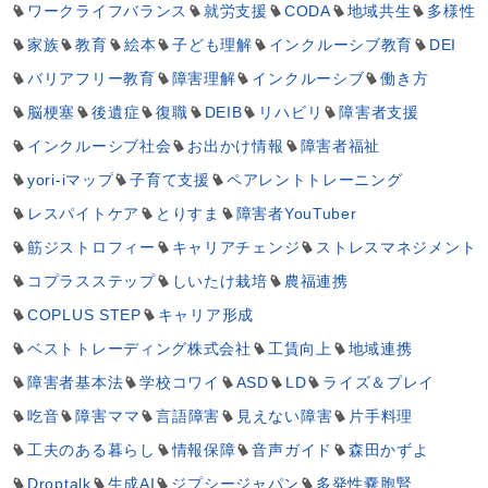
ワークライフバランス
就労支援
CODA
地域共生
多様性
家族
教育
絵本
子ども理解
インクルーシブ教育
DEI
バリアフリー教育
障害理解
インクルーシブ
働き方
脳梗塞
後遺症
復職
DEIB
リハビリ
障害者支援
インクルーシブ社会
お出かけ情報
障害者福祉
yori-iマップ
子育て支援
ペアレントトレーニング
レスパイトケア
とりすま
障害者YouTuber
筋ジストロフィー
キャリアチェンジ
ストレスマネジメント
コプラスステップ
しいたけ栽培
農福連携
COPLUS STEP
キャリア形成
ベストトレーディング株式会社
工賃向上
地域連携
障害者基本法
学校コワイ
ASD
LD
ライズ＆プレイ
吃音
障害ママ
言語障害
見えない障害
片手料理
工夫のある暮らし
情報保障
音声ガイド
森田かずよ
Droptalk
生成AI
ジプシージャパン
多発性嚢胞腎