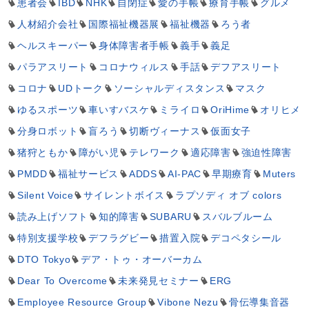
患者会
IBD
NHK
自閉症
愛の手帳
療育手帳
グルメ
人材紹介会社
国際福祉機器展
福祉機器
ろう者
ヘルスキーパー
身体障害者手帳
義手
義足
パラアスリート
コロナウィルス
手話
デフアスリート
コロナ
UDトーク
ソーシャルディスタンス
マスク
ゆるスポーツ
車いすバスケ
ミライロ
OriHime
オリヒメ
分身ロボット
盲ろう
切断ヴィーナス
仮面女子
猪狩ともか
障がい児
テレワーク
適応障害
強迫性障害
PMDD
福祉サービス
ADDS
AI-PAC
早期療育
Muters
Silent Voice
サイレントボイス
ラプソディ オブ colors
読み上げソフト
知的障害
SUBARU
スバルブルーム
特別支援学校
デフラグビー
措置入院
デコペタシール
DTO Tokyo
デア・トゥ・オーバーカム
Dear To Overcome
未来発見セミナー
ERG
Employee Resource Group
Vibone Nezu
骨伝導集音器