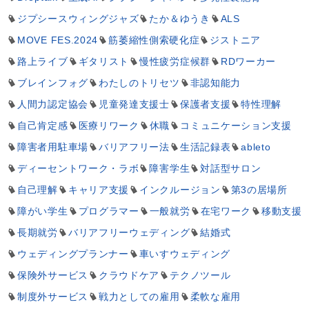
ジプシースウィングジャズ
たか＆ゆうき
ALS
MOVE FES.2024
筋萎縮性側索硬化症
ジストニア
路上ライブ
ギタリスト
慢性疲労症候群
RDワーカー
ブレインフォグ
わたしのトリセツ
非認知能力
人間力認定協会
児童発達支援士
保護者支援
特性理解
自己肯定感
医療リワーク
休職
コミュニケーション支援
障害者用駐車場
バリアフリー法
生活記録表
ableto
ディーセントワーク・ラボ
障害学生
対話型サロン
自己理解
キャリア支援
インクルージョン
第3の居場所
障がい学生
プログラマー
一般就労
在宅ワーク
移動支援
長期就労
バリアフリーウェディング
結婚式
ウェディングプランナー
車いすウェディング
保険外サービス
クラウドケア
テクノツール
制度外サービス
戦力としての雇用
柔軟な雇用