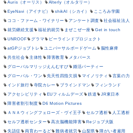
Auris（オーリス）
Alterly（オルタリー）
EyeNavi（アイナビ）
shikAI（シカイ）
こころみ学園
ココ・ファーム・ワイナリー
アンケート調査
社会福祉法人
就労継続支援
福祉的就労
まぜこぜ一座
Get in touch
UNROOF
グラマ
ビーラインドプロジェクト
atGPジョブトレ
ユニバーサルボードゲーム
脳性麻痺
共生社会
主体性
障害教育
メタバース
グローバルマリッジえんむすび
婚活パーティー
グローバル・ワン
先天性四指欠損
マイノリティ
言葉の力
インド旅行
寺院カレー
ブラインドマン
フィンランド
アクセシビリティ
EUフィルムデーズ
鉄道
JR東日本
障害者割引制度
D6 Motion Pictures
ＡＮＡウィングフェローズ・ヴイ王子
セルフ透析
人工透析
セルフ透析センター
高次脳機能障害
Reジョブ大阪
失語症
両育わーるど
難病者就労
山梨県
障がい者雇用