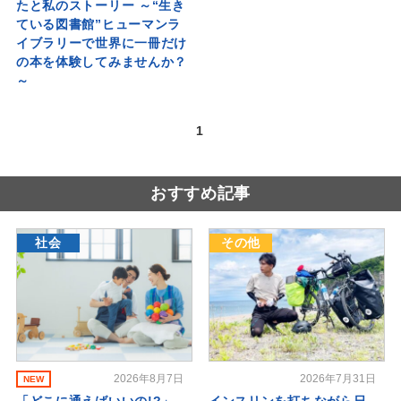
たと私のストーリー ～“生き
ている図書館”ヒューマンラ
イブラリーで世界に一冊だけ
の本を体験してみませんか？
～
1
おすすめ記事
社会
その他
2026年8月7日
2026年7月31日
NEW
「どこに通えばいいの!?」
インスリンを打ちながら日