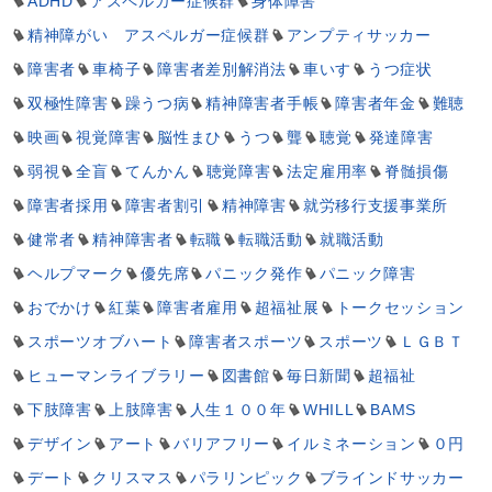
ADHD
アスペルガー症候群
身体障害
精神障がい アスペルガー症候群
アンプティサッカー
障害者
車椅子
障害者差別解消法
車いす
うつ症状
双極性障害
躁うつ病
精神障害者手帳
障害者年金
難聴
映画
視覚障害
脳性まひ
うつ
聾
聴覚
発達障害
弱視
全盲
てんかん
聴覚障害
法定雇用率
脊髄損傷
障害者採用
障害者割引
精神障害
就労移行支援事業所
健常者
精神障害者
転職
転職活動
就職活動
ヘルプマーク
優先席
パニック発作
パニック障害
おでかけ
紅葉
障害者雇用
超福祉展
トークセッション
スポーツオブハート
障害者スポーツ
スポーツ
ＬＧＢＴ
ヒューマンライブラリー
図書館
毎日新聞
超福祉
下肢障害
上肢障害
人生１００年
WHILL
BAMS
デザイン
アート
バリアフリー
イルミネーション
０円
デート
クリスマス
パラリンピック
ブラインドサッカー