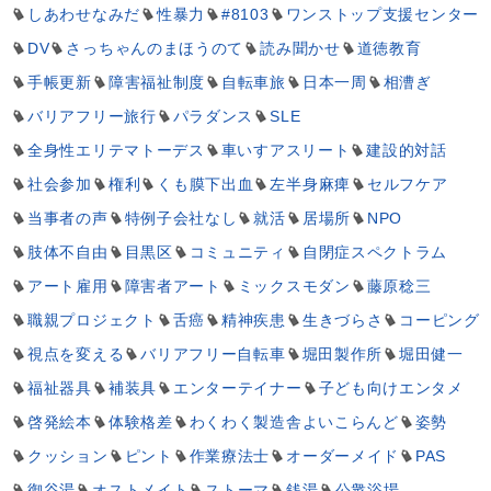
しあわせなみだ
性暴力
#8103
ワンストップ支援センター
DV
さっちゃんのまほうのて
読み聞かせ
道徳教育
手帳更新
障害福祉制度
自転車旅
日本一周
相漕ぎ
バリアフリー旅行
パラダンス
SLE
全身性エリテマトーデス
車いすアスリート
建設的対話
社会参加
権利
くも膜下出血
左半身麻痺
セルフケア
当事者の声
特例子会社なし
就活
居場所
NPO
肢体不自由
目黒区
コミュニティ
自閉症スペクトラム
アート雇用
障害者アート
ミックスモダン
藤原稔三
職親プロジェクト
舌癌
精神疾患
生きづらさ
コーピング
視点を変える
バリアフリー自転車
堀田製作所
堀田健一
福祉器具
補装具
エンターテイナー
子ども向けエンタメ
啓発絵本
体験格差
わくわく製造舎よいこらんど
姿勢
クッション
ピント
作業療法士
オーダーメイド
PAS
御谷湯
オストメイト
ストーマ
銭湯
公衆浴場