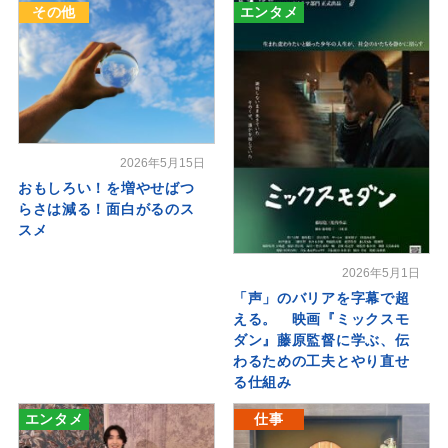
その他
エンタメ
2026年5月15日
おもしろい！を増やせばつ
らさは減る！面白がるのス
スメ
2026年5月1日
「声」のバリアを字幕で超
える。 映画『ミックスモ
ダン』藤原監督に学ぶ、伝
わるための工夫とやり直せ
る仕組み
エンタメ
仕事