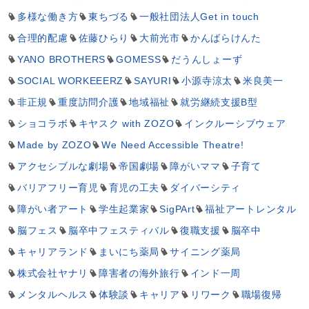
多様な働き方
東ちづる
一般社団法人Get in touch
合理的配慮
佐藤ひらり
大前光市
かんばらけんた
YANO BROTHERS
GOMESS
だうんしょーず
SOCIAL WORKEEERZ
SAYURI
小源寺涼太
米良美一
非正規
重度訪問介護
地域福祉
就労継続支援B型
ショコラボ
キヤスク with ZOZO
インクルーシブウェア
Made by ZOZO
We Need Accessible Theatre!
アクセシブルな劇場
帝国劇場
障がいママ
子育て
バリアフリー育児
育児の工夫
ダイバーシティ
障がい者アート
学生起業家
SigPArt
福祉アートレンタル
脳フェス
脳卒中フェスティバル
復職支援
脳卒中
キャリアランド
まいにち薬局
サイニング薬局
株式会社ヤナリ
障害者の海外旅行
インド一周
メンタルヘルス
体験談
キャリア
リワーク
職場復帰