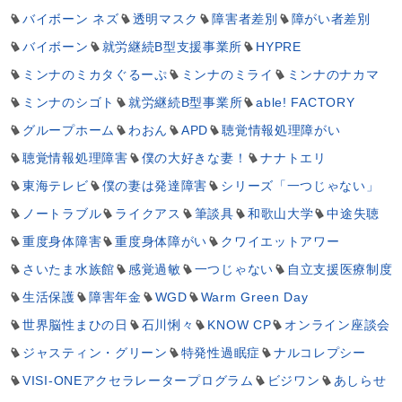
バイボーン ネズ
透明マスク
障害者差別
障がい者差別
バイボーン
就労継続B型支援事業所
HYPRE
ミンナのミカタぐるーぷ
ミンナのミライ
ミンナのナカマ
ミンナのシゴト
就労継続B型事業所
able! FACTORY
グループホーム
わおん
APD
聴覚情報処理障がい
聴覚情報処理障害
僕の大好きな妻！
ナナトエリ
東海テレビ
僕の妻は発達障害
シリーズ「一つじゃない」
ノートラブル
ライクアス
筆談具
和歌山大学
中途失聴
重度身体障害
重度身体障がい
クワイエットアワー
さいたま水族館
感覚過敏
一つじゃない
自立支援医療制度
生活保護
障害年金
WGD
Warm Green Day
世界脳性まひの日
石川悧々
KNOW CP
オンライン座談会
ジャスティン・グリーン
特発性過眠症
ナルコレプシー
VISI-ONEアクセラレータープログラム
ビジワン
あしらせ