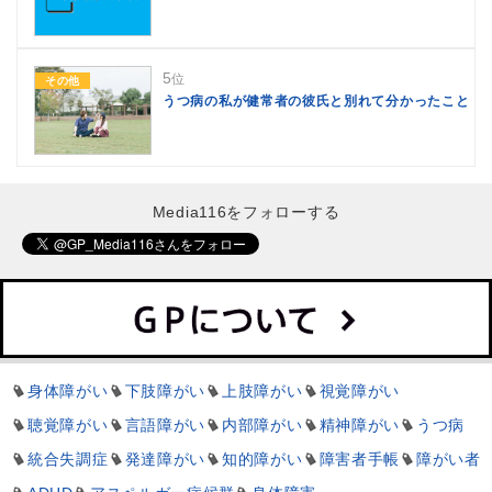
5
位
その他
うつ病の私が健常者の彼氏と別れて分かったこと
Media116をフォローする
身体障がい
下肢障がい
上肢障がい
視覚障がい
聴覚障がい
言語障がい
内部障がい
精神障がい
うつ病
統合失調症
発達障がい
知的障がい
障害者手帳
障がい者