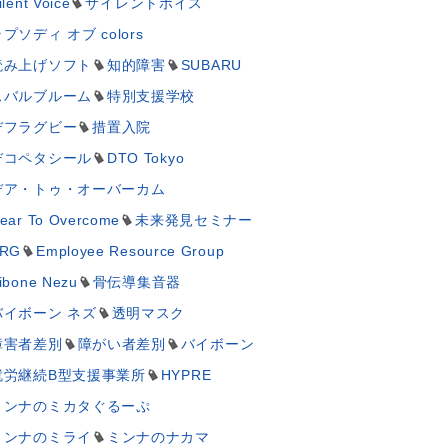
ilent Voice
サイレントボイス
プソディ オブ colors
読み上げソフト
知的障害
SUBARU
スバルブルーム
特別支援学校
デフラグビー
措置入院
デコペタシール
DTO Tokyo
デア・トゥ・オーバーカム
ear To Overcome
未来発見セミナー
RG
Employee Resource Group
ibone Nezu
骨伝導集音器
バイボーン ネズ
透明マスク
障害者差別
障がい者差別
バイボーン
就労継続B型支援事業所
HYPRE
ミンナのミカタぐるーぷ
ミンナのミライ
ミンナのナカマ