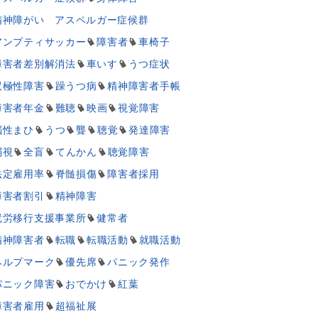
精神障がい アスペルガー症候群
アンプティサッカー
障害者
車椅子
障害者差別解消法
車いす
うつ症状
双極性障害
躁うつ病
精神障害者手帳
障害者年金
難聴
映画
視覚障害
脳性まひ
うつ
聾
聴覚
発達障害
弱視
全盲
てんかん
聴覚障害
法定雇用率
脊髄損傷
障害者採用
障害者割引
精神障害
就労移行支援事業所
健常者
精神障害者
転職
転職活動
就職活動
ヘルプマーク
優先席
パニック発作
パニック障害
おでかけ
紅葉
障害者雇用
超福祉展