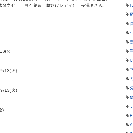
I
木隆之介、上白石萌音（舞妓はレディ）、長澤まさみ、
13(火)
/13(火)
/13(火)
金)
P
A