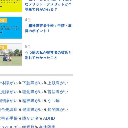
なメリット・デメリットが？
等級で何がかわる？
4
位
の他
「精神障害者手帳」申請・取
得のポイント！
5
位
の他
うつ病の私が健常者の彼氏と
別れて分かったこと
身体障がい
下肢障がい
上肢障がい
視覚障がい
聴覚障がい
言語障がい
内部障がい
精神障がい
うつ病
統合失調症
発達障がい
知的障がい
障害者手帳
障がい者
ADHD
アスペルガー症候群
身体障害