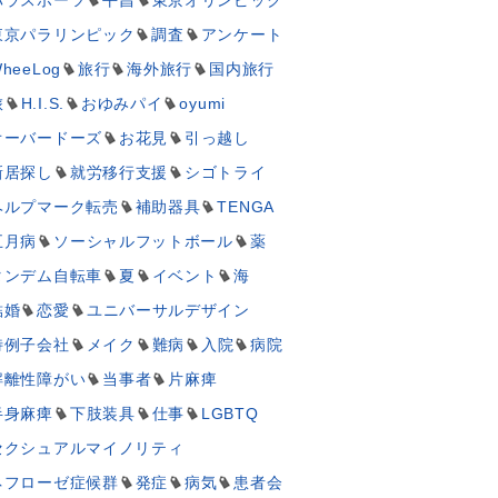
東京パラリンピック
調査
アンケート
heeLog
旅行
海外旅行
国内旅行
旅
H.I.S.
おゆみパイ
oyumi
オーバードーズ
お花見
引っ越し
新居探し
就労移行支援
シゴトライ
ヘルプマーク転売
補助器具
TENGA
五月病
ソーシャルフットボール
薬
タンデム自転車
夏
イベント
海
結婚
恋愛
ユニバーサルデザイン
特例子会社
メイク
難病
入院
病院
解離性障がい
当事者
片麻痺
半身麻痺
下肢装具
仕事
LGBTQ
セクシュアルマイノリティ
ネフローゼ症候群
発症
病気
患者会