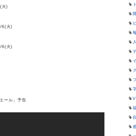
(火)
6(火)
6(火)
V
空エール」予告