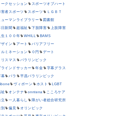
トークセッション
スポーツオブハート
障害者スポーツ
スポーツ
ＬＧＢＴ
ヒューマンライブラリー
図書館
毎日新聞
超福祉
下肢障害
上肢障害
人生１００年
WHILL
BAMS
デザイン
アート
バリアフリー
イルミネーション
０円
デート
クリスマス
パラリンピック
ブラインドサッカー
年金
字幕グラス
字幕
パラ
平昌パラリンピック
ibone
ヴィボーン
ホスト
LGBT
福祉
オンテナ
onntena
こころケア
自立
一人暮らし
障がい者総合研究所
差別
偏見
オリンピック
パラスポーツ
平昌
東京オリンピック