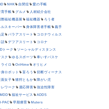
BD
NHK
自閉症
愛の手帳
療育手帳
グルメ
人材紹介会社
国際福祉機器展
福祉機器
ろう者
ヘルスキーパー
身体障害者手帳
義手
義足
パラアスリート
コロナウィルス
手話
デフアスリート
コロナ
UDトーク
ソーシャルディスタンス
マスク
ゆるスポーツ
車いすバスケ
ミライロ
OriHime
オリヒメ
分身ロボット
盲ろう
切断ヴィーナス
仮面女子
猪狩ともか
障がい児
テレワーク
適応障害
強迫性障害
MDD
福祉サービス
ADDS
I-PAC
早期療育
Muters