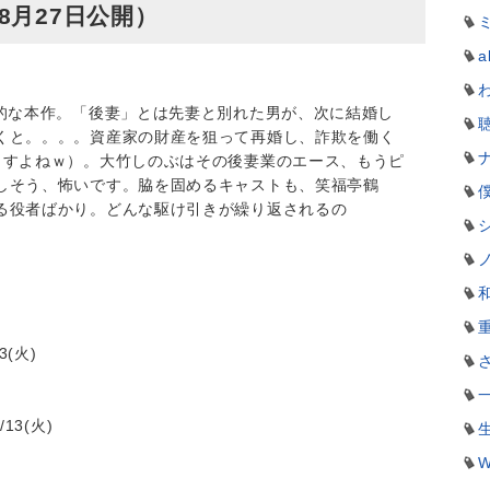
8月27日公開）
a
象的な本作。「後妻」とは先妻と別れた男が、次に結婚し
くと。。。。資産家の財産を狙って再婚し、詐欺を働く
ますよねｗ）。大竹しのぶはその後妻業のエース、もうピ
しそう、怖いです。脇を固めるキャストも、笑福亭鶴
る役者ばかり。どんな駆け引きが繰り返されるの
3(火)
13(火)
W