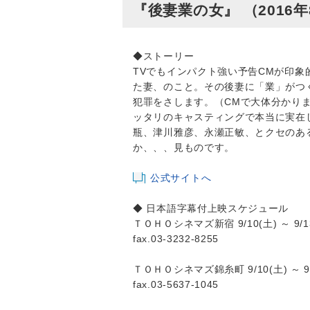
『後妻業の女』 （2016年
◆ストーリー
TVでもインパクト強い予告CMが印
た妻、のこと。その後妻に「業」がつ
犯罪をさします。（CMで大体分かり
ッタリのキャスティングで本当に実在
瓶、津川雅彦、永瀬正敏、とクセのあ
か、、、見ものです。
公式サイトへ
◆ 日本語字幕付上映スケジュール
ＴＯＨＯシネマズ新宿 9/10(土) ～ 9/1
fax.03-3232-8255
ＴＯＨＯシネマズ錦糸町 9/10(土) ～ 9/
fax.03-5637-1045