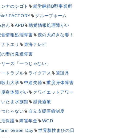
ミンナのシゴト
就労継続B型事業所
ble! FACTORY
グループホーム
わおん
APD
聴覚情報処理障がい
聴覚情報処理障害
僕の大好きな妻！
ナナトエリ
東海テレビ
僕の妻は発達障害
シリーズ「一つじゃない」
ノートラブル
ライクアス
筆談具
和歌山大学
中途失聴
重度身体障害
重度身体障がい
クワイエットアワー
さいたま水族館
感覚過敏
一つじゃない
自立支援医療制度
生活保護
障害年金
WGD
arm Green Day
世界脳性まひの日