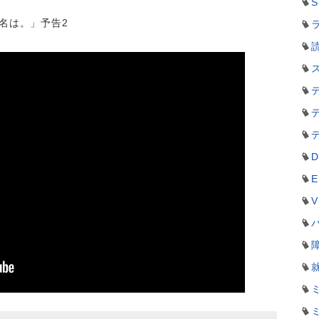
S
の名は。」予告2
ラ
D
E
V