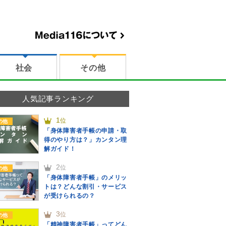
社会
その他
人気記事ランキング
1
位
の他
「身体障害者手帳の申請・取
得のやり方は？」カンタン理
解ガイド！
2
位
の他
「身体障害者手帳」のメリッ
トは？どんな割引・サービス
が受けられるの？
3
位
の他
「精神障害者手帳」ってどん