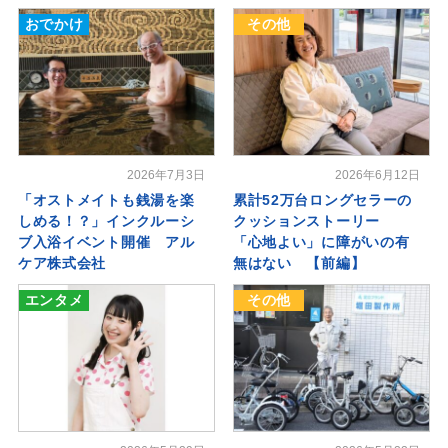
おでかけ
その他
2026年7月3日
2026年6月12日
「オストメイトも銭湯を楽
累計52万台ロングセラーの
しめる！？」インクルーシ
クッションストーリー
ブ入浴イベント開催 アル
「心地よい」に障がいの有
ケア株式会社
無はない 【前編】
エンタメ
その他