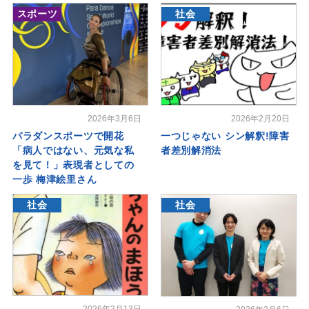
スポーツ
社会
2026年3月6日
2026年2月20日
パラダンスポーツで開花
一つじゃない シン解釈!障害
「病人ではない、元気な私
者差別解消法
を見て！」表現者としての
一歩 梅津絵里さん
社会
社会