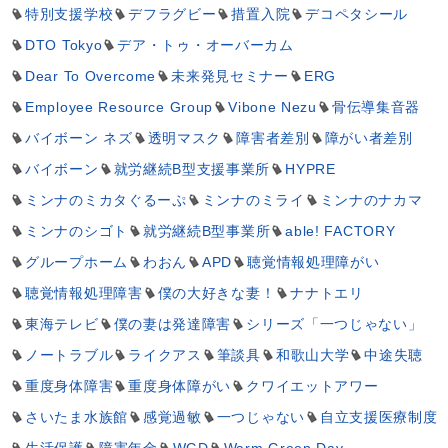
特別支援学校
デフラグビー
措置入院
デコペタシール
DTO Tokyo
デア・トゥ・オーバーカム
Dear To Overcome
未来発見セミナー
ERG
Employee Resource Group
Vibone Nezu
骨伝導集音器
バイボーン ネズ
透明マスク
障害者差別
障がい者差別
バイボーン
就労継続B型支援事業所
HYPRE
ミンナのミカタぐるーぷ
ミンナのミライ
ミンナのナカマ
ミンナのシゴト
就労継続B型事業所
able! FACTORY
グループホーム
わおん
APD
聴覚情報処理障がい
聴覚情報処理障害
僕の大好きな妻！
ナナトエリ
東海テレビ
僕の妻は発達障害
シリーズ「一つじゃない」
ノートラブル
ライクアス
筆談具
和歌山大学
中途失聴
重度身体障害
重度身体障がい
クワイエットアワー
さいたま水族館
感覚過敏
一つじゃない
自立支援医療制度
生活保護
障害年金
WGD
Warm Green Day