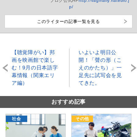
ブログ
公式HP
http://vaginally.hateblo.j
p/
このライターの記事一覧を見る
【聴覚障がい】邦
いよいよ明日公
画を映画館で楽し
開！「聲の形（こ
む！9月の日本語字
えのかたち）」一
幕情報（関東エリ
足先に試写会を見
ア編）
てきた。
おすすめ記事
社会
その他