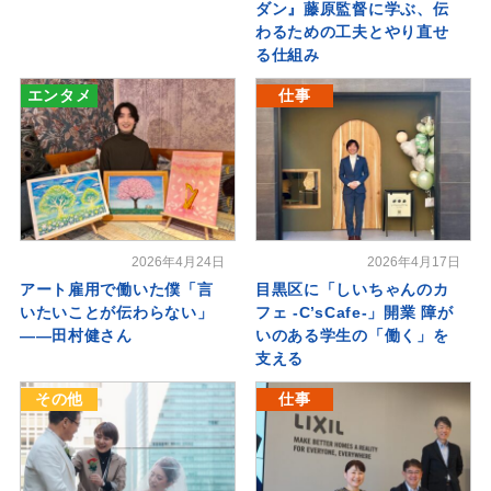
ダン』藤原監督に学ぶ、伝
わるための工夫とやり直せ
る仕組み
エンタメ
仕事
2026年4月24日
2026年4月17日
アート雇用で働いた僕「言
目黒区に「しいちゃんのカ
いたいことが伝わらない」
フェ -C’sCafe-」開業 障が
――田村健さん
いのある学生の「働く」を
支える
その他
仕事