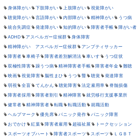
身体障がい
下肢障がい
上肢障がい
視覚障がい
聴覚障がい
言語障がい
内部障がい
精神障がい
うつ病
統合失調症
発達障がい
知的障がい
障害者手帳
障がい者
ADHD
アスペルガー症候群
身体障害
精神障がい アスペルガー症候群
アンプティサッカー
障害者
車椅子
障害者差別解消法
車いす
うつ症状
双極性障害
躁うつ病
精神障害者手帳
障害者年金
難聴
映画
視覚障害
脳性まひ
うつ
聾
聴覚
発達障害
弱視
全盲
てんかん
聴覚障害
法定雇用率
脊髄損傷
障害者採用
障害者割引
精神障害
就労移行支援事業所
健常者
精神障害者
転職
転職活動
就職活動
ヘルプマーク
優先席
パニック発作
パニック障害
おでかけ
紅葉
障害者雇用
超福祉展
トークセッション
スポーツオブハート
障害者スポーツ
スポーツ
ＬＧＢＴ