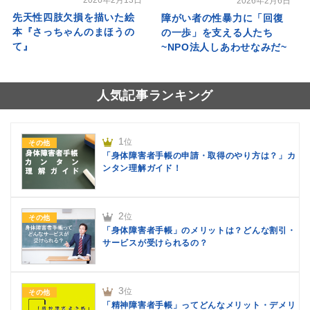
2026年2月13日
2026年2月6日
先天性四肢欠損を描いた絵
障がい者の性暴力に「回復
本『さっちゃんのまほうの
の一歩」を支える人たち
て』
~NPO法人しあわせなみだ~
人気記事ランキング
1
位
その他
「身体障害者手帳の申請・取得のやり方は？」カ
ンタン理解ガイド！
2
位
その他
「身体障害者手帳」のメリットは？どんな割引・
サービスが受けられるの？
3
位
その他
「精神障害者手帳」ってどんなメリット・デメリ