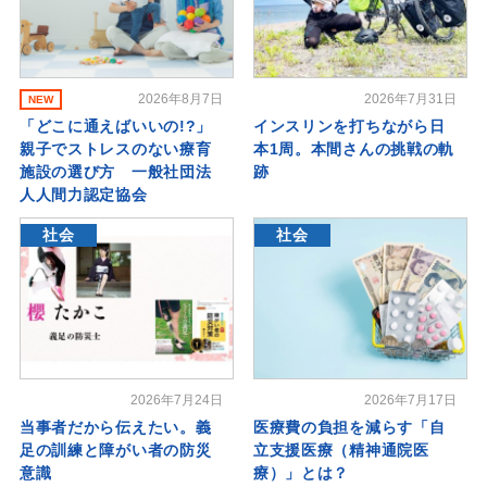
2026年8月7日
2026年7月31日
NEW
「どこに通えばいいの!?」
インスリンを打ちながら日
親子でストレスのない療育
本1周。本間さんの挑戦の軌
施設の選び方 一般社団法
跡
人人間力認定協会
社会
社会
2026年7月24日
2026年7月17日
当事者だから伝えたい。義
医療費の負担を減らす「自
足の訓練と障がい者の防災
立支援医療（精神通院医
意識
療）」とは？