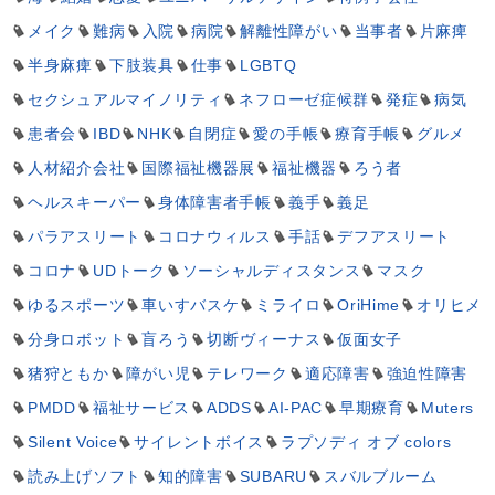
メイク
難病
入院
病院
解離性障がい
当事者
片麻痺
半身麻痺
下肢装具
仕事
LGBTQ
セクシュアルマイノリティ
ネフローゼ症候群
発症
病気
患者会
IBD
NHK
自閉症
愛の手帳
療育手帳
グルメ
人材紹介会社
国際福祉機器展
福祉機器
ろう者
ヘルスキーパー
身体障害者手帳
義手
義足
パラアスリート
コロナウィルス
手話
デフアスリート
コロナ
UDトーク
ソーシャルディスタンス
マスク
ゆるスポーツ
車いすバスケ
ミライロ
OriHime
オリヒメ
分身ロボット
盲ろう
切断ヴィーナス
仮面女子
猪狩ともか
障がい児
テレワーク
適応障害
強迫性障害
PMDD
福祉サービス
ADDS
AI-PAC
早期療育
Muters
Silent Voice
サイレントボイス
ラプソディ オブ colors
読み上げソフト
知的障害
SUBARU
スバルブルーム