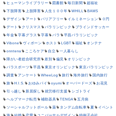
ヒューマンライブラリー
図書館
毎日新聞
超福祉
下肢障害
上肢障害
人生１００年
WHILL
BAMS
デザイン
アート
バリアフリー
イルミネーション
０円
デート
クリスマス
パラリンピック
ブラインドサッカー
年金
字幕グラス
字幕
パラ
平昌パラリンピック
Vibone
ヴィボーン
ホスト
LGBT
福祉
オンテナ
onntena
こころケア
自立
一人暮らし
障がい者総合研究所
差別
偏見
オリンピック
パラスポーツ
平昌
東京オリンピック
東京パラリンピック
調査
アンケート
WheeLog
旅行
海外旅行
国内旅行
旅
H.I.S.
おゆみパイ
oyumi
オーバードーズ
お花見
引っ越し
新居探し
就労移行支援
シゴトライ
ヘルプマーク転売
補助器具
TENGA
五月病
ソーシャルフットボール
薬
タンデム自転車
夏
イベント
海
結婚
恋愛
ユニバーサルデザイン
特例子会社