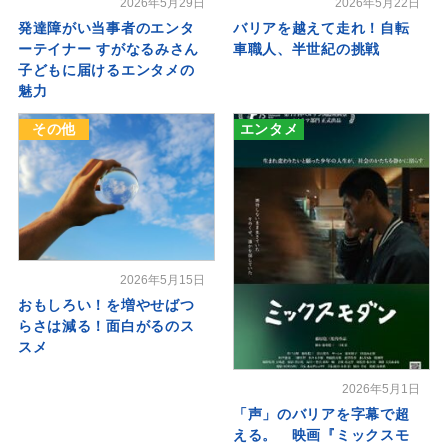
2026年5月29日
2026年5月22日
発達障がい当事者のエンタ
バリアを越えて走れ！自転
ーテイナー すがなるみさん
車職人、半世紀の挑戦
子どもに届けるエンタメの
魅力
その他
エンタメ
2026年5月15日
おもしろい！を増やせばつ
らさは減る！面白がるのス
スメ
2026年5月1日
「声」のバリアを字幕で超
える。 映画『ミックスモ