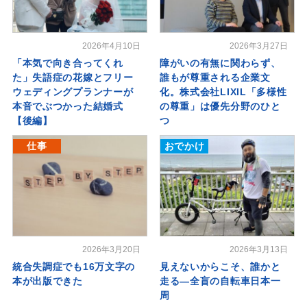
2026年4月10日
2026年3月27日
「本気で向き合ってくれ
障がいの有無に関わらず、
た」失語症の花嫁とフリー
誰もが尊重される企業文
ウェディングプランナーが
化。株式会社LIXIL「多様性
本音でぶつかった結婚式
の尊重」は優先分野のひと
【後編】
つ
仕事
おでかけ
2026年3月20日
2026年3月13日
統合失調症でも16万文字の
見えないからこそ、誰かと
本が出版できた
走る―全盲の自転車日本一
周