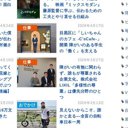
！面白
る。 映画『ミックスモダン』
藤原監督に学ぶ、伝わるための
工夫とやり直せる仕組み
年4月24日
2026年4月17日
仕事
いた僕
目黒区に「しいちゃん
が伝わ
のカフェ -C’sCafe-」
村健さ
開業 障がいのある学生
の「働く」を支える
年4月10日
2026年3月27日
仕事
ってく
障がいの有無に関わら
花嫁と
ず、誰もが尊重される
ングプ
企業文化。株式会社
でぶつ
LIXIL「多様性の尊
後編】
重」は優先分野のひと
V
つ
年3月20日
2026年3月13日
おでかけ
16万文
見えないからこそ、誰
きた
かと走る―全盲の自転
車日本一周