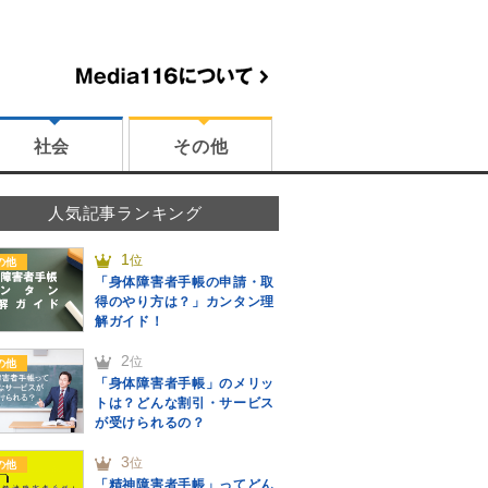
社会
その他
人気記事ランキング
1
位
の他
「身体障害者手帳の申請・取
得のやり方は？」カンタン理
解ガイド！
2
位
の他
「身体障害者手帳」のメリッ
トは？どんな割引・サービス
が受けられるの？
3
位
の他
「精神障害者手帳」ってどん