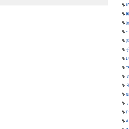
I
P
A