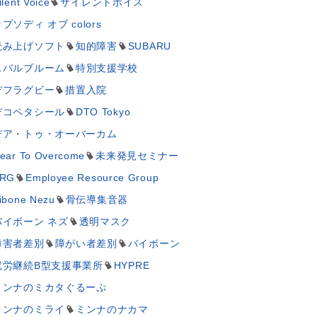
ilent Voice
サイレントボイス
プソディ オブ colors
読み上げソフト
知的障害
SUBARU
スバルブルーム
特別支援学校
デフラグビー
措置入院
デコペタシール
DTO Tokyo
デア・トゥ・オーバーカム
ear To Overcome
未来発見セミナー
RG
Employee Resource Group
ibone Nezu
骨伝導集音器
バイボーン ネズ
透明マスク
障害者差別
障がい者差別
バイボーン
就労継続B型支援事業所
HYPRE
ミンナのミカタぐるーぷ
ミンナのミライ
ミンナのナカマ