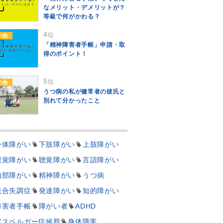
なメリット・デメリットが？
等級で何がかわる？
4
位
の他
「精神障害者手帳」申請・取
得のポイント！
5
位
の他
うつ病の私が健常者の彼氏と
別れて分かったこと
身体障がい
下肢障がい
上肢障がい
視覚障がい
聴覚障がい
言語障がい
内部障がい
精神障がい
うつ病
統合失調症
発達障がい
知的障がい
障害者手帳
障がい者
ADHD
アスペルガー症候群
身体障害