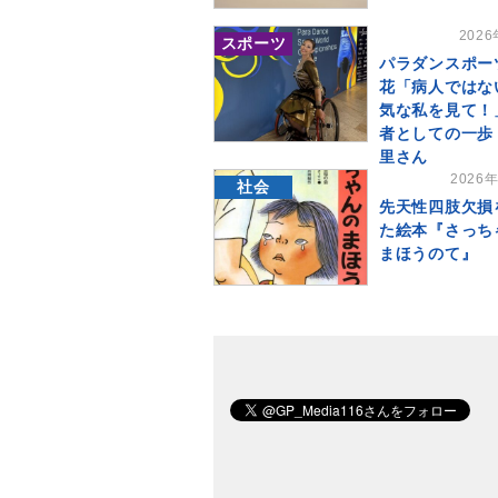
202
スポーツ
パラダンスポー
花「病人ではな
気な私を見て！
者としての一歩
里さん
2026
社会
先天性四肢欠損
た絵本『さっち
まほうのて』