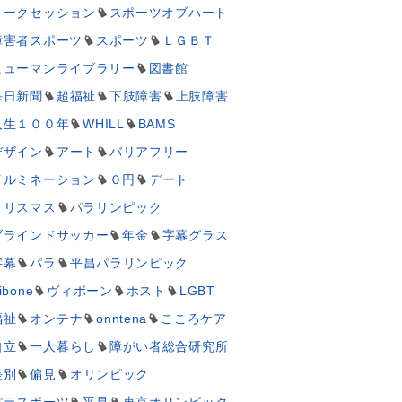
トークセッション
スポーツオブハート
障害者スポーツ
スポーツ
ＬＧＢＴ
ヒューマンライブラリー
図書館
毎日新聞
超福祉
下肢障害
上肢障害
人生１００年
WHILL
BAMS
デザイン
アート
バリアフリー
イルミネーション
０円
デート
クリスマス
パラリンピック
ブラインドサッカー
年金
字幕グラス
字幕
パラ
平昌パラリンピック
ibone
ヴィボーン
ホスト
LGBT
福祉
オンテナ
onntena
こころケア
自立
一人暮らし
障がい者総合研究所
差別
偏見
オリンピック
パラスポーツ
平昌
東京オリンピック