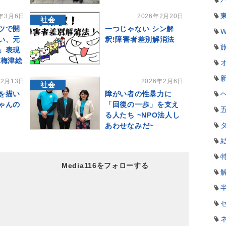
6年3月6日
2026年2月20日
社会
ツで開
一つじゃない シン解
W
い、元
釈!障害者差別解消法
」表現
 梅津絵
年2月13日
2026年2月6日
社会
を描い
障がい者の性暴力に
ゃんの
「回復の一歩」を支え
る人たち ~NPO法人し
あわせなみだ~
Media116をフォローする