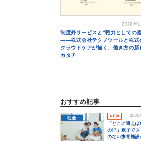
2026年
制度外サービスと“戦力としての雇
――株式会社テクノツールと株式
クラウドケアが描く、働き方の新
カタチ
おすすめ記事
202
NEW
社会
「どこに通えば
の!?」親子で
のない療育施設