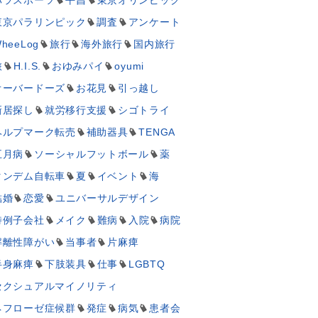
東京パラリンピック
調査
アンケート
heeLog
旅行
海外旅行
国内旅行
旅
H.I.S.
おゆみパイ
oyumi
オーバードーズ
お花見
引っ越し
新居探し
就労移行支援
シゴトライ
ヘルプマーク転売
補助器具
TENGA
五月病
ソーシャルフットボール
薬
タンデム自転車
夏
イベント
海
結婚
恋愛
ユニバーサルデザイン
特例子会社
メイク
難病
入院
病院
解離性障がい
当事者
片麻痺
半身麻痺
下肢装具
仕事
LGBTQ
セクシュアルマイノリティ
ネフローゼ症候群
発症
病気
患者会