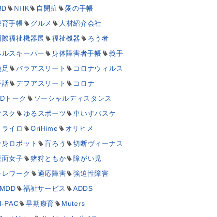
BD
NHK
自閉症
愛の手帳
療育手帳
グルメ
人材紹介会社
国際福祉機器展
福祉機器
ろう者
ヘルスキーパー
身体障害者手帳
義手
義足
パラアスリート
コロナウィルス
手話
デフアスリート
コロナ
UDトーク
ソーシャルディスタンス
マスク
ゆるスポーツ
車いすバスケ
ミライロ
OriHime
オリヒメ
分身ロボット
盲ろう
切断ヴィーナス
仮面女子
猪狩ともか
障がい児
テレワーク
適応障害
強迫性障害
MDD
福祉サービス
ADDS
I-PAC
早期療育
Muters