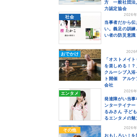
方 一般社団法
力認定協会
2026
社会
当事者だから伝
い。義足の訓練
い者の防災意識
202
おでかけ
「オストメイト
を楽しめる！？
クルーシブ入浴
ト開催 アルケ
会社
2026
エンタメ
発達障がい当事
ンターテイナー
るみさん 子ど
るエンタメの魅
2026
その他
おもしろい！を