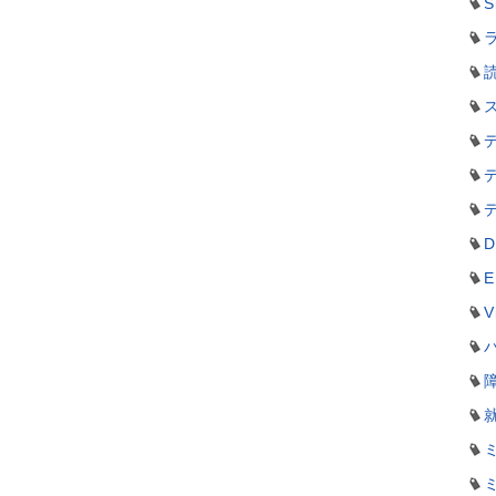
S
ラ
D
E
V