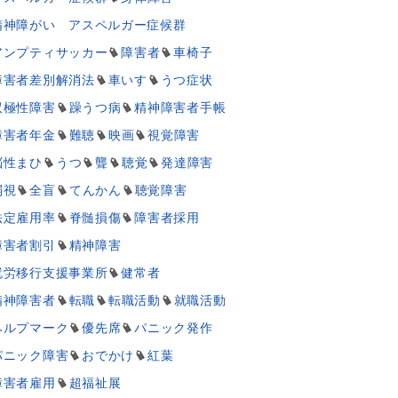
精神障がい アスペルガー症候群
アンプティサッカー
障害者
車椅子
障害者差別解消法
車いす
うつ症状
双極性障害
躁うつ病
精神障害者手帳
障害者年金
難聴
映画
視覚障害
脳性まひ
うつ
聾
聴覚
発達障害
弱視
全盲
てんかん
聴覚障害
法定雇用率
脊髄損傷
障害者採用
障害者割引
精神障害
就労移行支援事業所
健常者
精神障害者
転職
転職活動
就職活動
ヘルプマーク
優先席
パニック発作
パニック障害
おでかけ
紅葉
障害者雇用
超福祉展