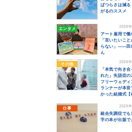
ばつらさは減る
がるのススメ
2026
エンタメ
アート雇用で働
「言いたいこと
らない」――田
ん
2026
その他
「本気で向き合
れた」失語症の
フリーウェディ
ランナーが本音
かった結婚式【
2026
仕事
統合失調症でも
字の本が出版で