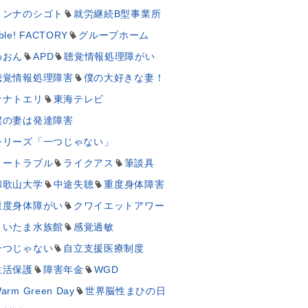
ミンナのシゴト
就労継続B型事業所
ble! FACTORY
グループホーム
わおん
APD
聴覚情報処理障がい
聴覚情報処理障害
僕の大好きな妻！
ナナトエリ
東海テレビ
僕の妻は発達障害
シリーズ「一つじゃない」
ノートラブル
ライクアス
筆談具
和歌山大学
中途失聴
重度身体障害
重度身体障がい
クワイエットアワー
さいたま水族館
感覚過敏
一つじゃない
自立支援医療制度
生活保護
障害年金
WGD
arm Green Day
世界脳性まひの日