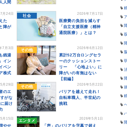
人人間
年7月24日
2026年7月17日
社会
えた
医療費の負担を減らす
と障が
「自立支援医療（精神
通院医療）」とは？
6年7月3日
2026年6月12日
その他
も銭湯
累計52万台ロングセラ
」イン
ーのクッションストー
イベン
リー 「心地よい」に
ア株式
障がいの有無はない
【前編】
年5月29日
2026年5月22日
その他
者のエ
バリアを越えて走れ！
 すがな
自転車職人、半世紀の
もに届け
挑戦
力
年5月15日
2026年5月1日
エンタメ
増やせ
「声」のバリアを字幕で超え