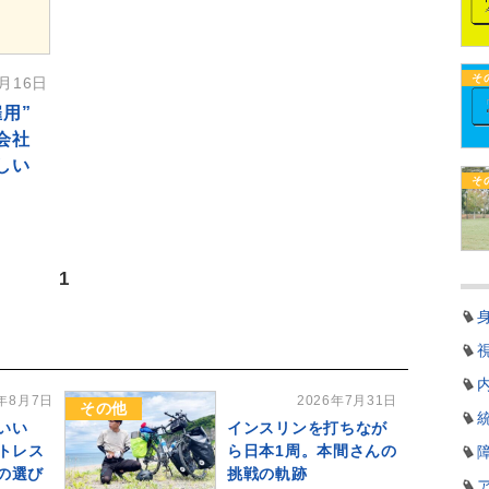
そ
1月16日
用”
会社
しい
そ
1
6年8月7日
2026年7月31日
その他
いい
インスリンを打ちなが
ストレス
ら日本1周。本間さんの
の選び
挑戦の軌跡