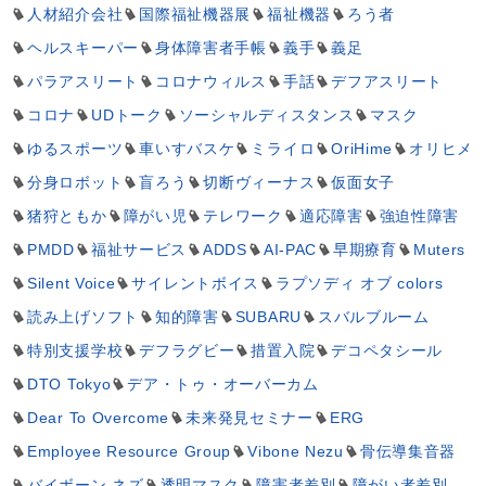
人材紹介会社
国際福祉機器展
福祉機器
ろう者
ヘルスキーパー
身体障害者手帳
義手
義足
パラアスリート
コロナウィルス
手話
デフアスリート
コロナ
UDトーク
ソーシャルディスタンス
マスク
ゆるスポーツ
車いすバスケ
ミライロ
OriHime
オリヒメ
分身ロボット
盲ろう
切断ヴィーナス
仮面女子
猪狩ともか
障がい児
テレワーク
適応障害
強迫性障害
PMDD
福祉サービス
ADDS
AI-PAC
早期療育
Muters
Silent Voice
サイレントボイス
ラプソディ オブ colors
読み上げソフト
知的障害
SUBARU
スバルブルーム
特別支援学校
デフラグビー
措置入院
デコペタシール
DTO Tokyo
デア・トゥ・オーバーカム
Dear To Overcome
未来発見セミナー
ERG
Employee Resource Group
Vibone Nezu
骨伝導集音器
バイボーン ネズ
透明マスク
障害者差別
障がい者差別