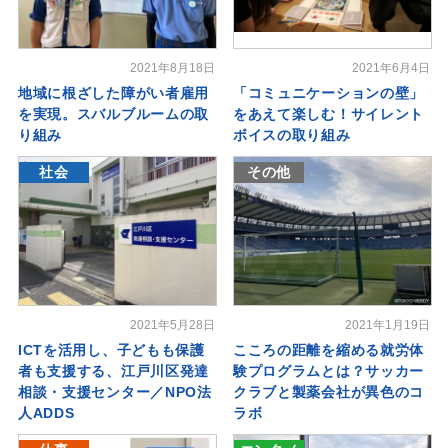
2021年8月18日
2021年6月4日
地域に根ざした障がい者雇用
「コミュニケーションの壁」
を実現。スバルブルームの取
をあえて楽しむ！サイレント
り組み
ボイスの取り組み
社会
その他
2021年5月28日
2021年1月19日
ICTを活用し、子どもも保護
こころの距離を縮める就労体
者も支援する、江戸川区発達
験プログラムとは？サッカー
相談・支援センター／NPO法
クラブと製薬会社が異色のコ
人ADDS
ラボ