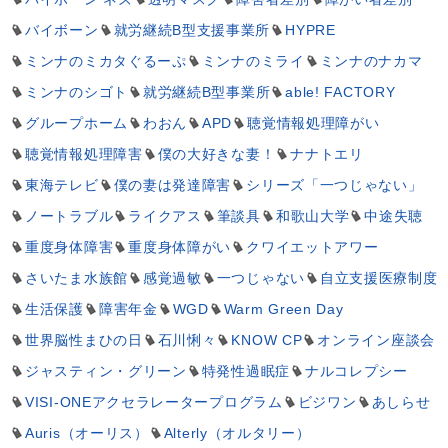
バイボーン
就労継続B型支援事業所
HYPRE
ミンナのミカタぐるーぷ
ミンナのミライ
ミンナのナカマ
ミンナのシゴト
就労継続B型事業所
able! FACTORY
グループホーム
わおん
APD
聴覚情報処理障がい
聴覚情報処理障害
僕の大好きな妻！
ナナトエリ
東海テレビ
僕の妻は発達障害
シリーズ「一つじゃない」
ノートラブル
ライクアス
筆談具
和歌山大学
中途失聴
重度身体障害
重度身体障がい
クワイエットアワー
さいたま水族館
感覚過敏
一つじゃない
自立支援医療制度
生活保護
障害年金
WGD
Warm Green Day
世界脳性まひの日
石川悧々
KNOW CP
オンライン座談会
ジャスティン・グリーン
特発性過眠症
ナルコレプシー
VISI-ONEアクセラレータープログラム
ビジワン
あしらせ
Auris（オーリス）
Alterly（オルタリー）