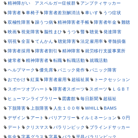
精神障がい アスペルガー症候群
アンプティサッカー
障害者
車椅子
障害者差別解消法
車いす
うつ症状
双極性障害
躁うつ病
精神障害者手帳
障害者年金
難聴
映画
視覚障害
脳性まひ
うつ
聾
聴覚
発達障害
弱視
全盲
てんかん
聴覚障害
法定雇用率
脊髄損傷
障害者採用
障害者割引
精神障害
就労移行支援事業所
健常者
精神障害者
転職
転職活動
就職活動
ヘルプマーク
優先席
パニック発作
パニック障害
おでかけ
紅葉
障害者雇用
超福祉展
トークセッション
スポーツオブハート
障害者スポーツ
スポーツ
ＬＧＢＴ
ヒューマンライブラリー
図書館
毎日新聞
超福祉
下肢障害
上肢障害
人生１００年
WHILL
BAMS
デザイン
アート
バリアフリー
イルミネーション
０円
デート
クリスマス
パラリンピック
ブラインドサッカー
年金
字幕グラス
字幕
パラ
平昌パラリンピック