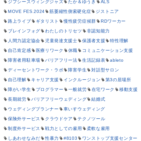
ジプシースウィングジャズ
たか＆ゆうき
ALS
MOVE FES.2024
筋萎縮性側索硬化症
ジストニア
路上ライブ
ギタリスト
慢性疲労症候群
RDワーカー
ブレインフォグ
わたしのトリセツ
非認知能力
人間力認定協会
児童発達支援士
保護者支援
特性理解
自己肯定感
医療リワーク
休職
コミュニケーション支援
障害者用駐車場
バリアフリー法
生活記録表
ableto
ディーセントワーク・ラボ
障害学生
対話型サロン
自己理解
キャリア支援
インクルージョン
第3の居場所
障がい学生
プログラマー
一般就労
在宅ワーク
移動支援
長期就労
バリアフリーウェディング
結婚式
ウェディングプランナー
車いすウェディング
保険外サービス
クラウドケア
テクノツール
制度外サービス
戦力としての雇用
柔軟な雇用
しあわせなみだ
性暴力
#8103
ワンストップ支援センター