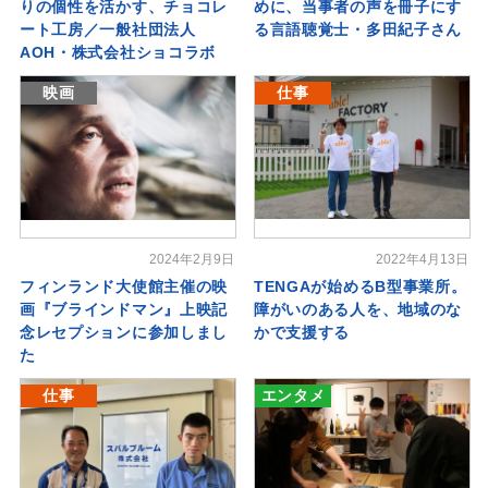
りの個性を活かす、チョコレ
めに、当事者の声を冊子にす
ート工房／一般社団法人
る言語聴覚士・多田紀子さん
AOH・株式会社ショコラボ
映画
仕事
2024年2月9日
2022年4月13日
フィンランド大使館主催の映
TENGAが始めるB型事業所。
画『ブラインドマン』上映記
障がいのある人を、地域のな
念レセプションに参加しまし
かで支援する
た
仕事
エンタメ