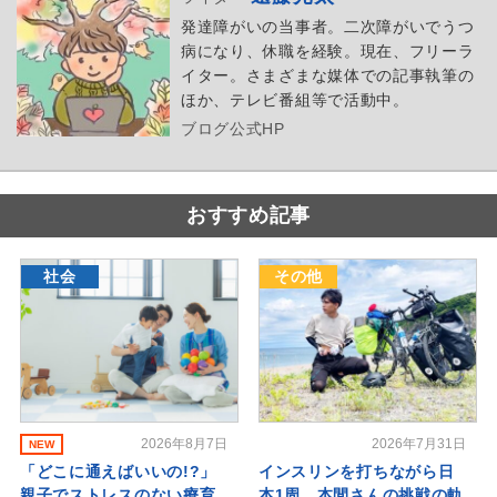
発達障がいの当事者。二次障がいでうつ
病になり、休職を経験。現在、フリーラ
イター。さまざまな媒体での記事執筆の
ほか、テレビ番組等で活動中。
ブログ
公式HP
おすすめ記事
社会
その他
2026年8月7日
2026年7月31日
NEW
「どこに通えばいいの!?」
インスリンを打ちながら日
親子でストレスのない療育
本1周。本間さんの挑戦の軌