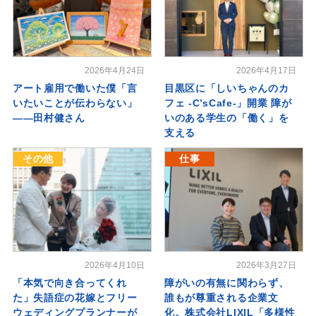
2026年4月24日
2026年4月17日
アート雇用で働いた僕「言
目黒区に「しいちゃんのカ
いたいことが伝わらない」
フェ -C’sCafe-」開業 障が
――田村健さん
いのある学生の「働く」を
支える
その他
仕事
2026年4月10日
2026年3月27日
「本気で向き合ってくれ
障がいの有無に関わらず、
た」失語症の花嫁とフリー
誰もが尊重される企業文
ウェディングプランナーが
化。株式会社LIXIL「多様性