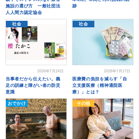
施設の選び方 一般社団法
跡
人人間力認定協会
社会
社会
2026年7月24日
2026年7月17日
当事者だから伝えたい。義
医療費の負担を減らす「自
足の訓練と障がい者の防災
立支援医療（精神通院医
意識
療）」とは？
おでかけ
その他