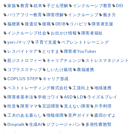
家族
教育
絵本
子ども理解
インクルーシブ教育
DEI
バリアフリー教育
障害理解
インクルーシブ
働き方
脳梗塞
後遺症
復職
DEIB
リハビリ
障害者支援
インクルーシブ社会
お出かけ情報
障害者福祉
yori-iマップ
子育て支援
ペアレントトレーニング
レスパイトケア
とりすま
障害者YouTuber
筋ジストロフィー
キャリアチェンジ
ストレスマネジメント
コプラスステップ
しいたけ栽培
農福連携
COPLUS STEP
キャリア形成
ベストトレーディング株式会社
工賃向上
地域連携
障害者基本法
学校コワイ
ASD
LD
ライズ＆プレイ
吃音
障害ママ
言語障害
見えない障害
片手料理
工夫のある暮らし
情報保障
音声ガイド
森田かずよ
Droptalk
生成AI
ジプシージャパン
多発性嚢胞腎