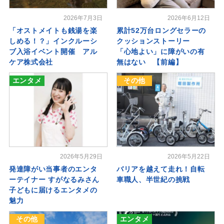
2026年7月3日
2026年6月12日
「オストメイトも銭湯を楽
累計52万台ロングセラーの
しめる！？」インクルーシ
クッションストーリー
ブ入浴イベント開催 アル
「心地よい」に障がいの有
ケア株式会社
無はない 【前編】
エンタメ
その他
2026年5月29日
2026年5月22日
発達障がい当事者のエンタ
バリアを越えて走れ！自転
ーテイナー すがなるみさん
車職人、半世紀の挑戦
子どもに届けるエンタメの
魅力
その他
エンタメ