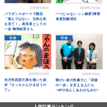
2026年3月6日
2026年2月20日
パラダンスポーツで開花
一つじゃない シン解釈!障害
「病人ではない、元気な私
者差別解消法
を見て！」表現者としての
一歩 梅津絵里さん
社会
社会
2026年2月13日
2026年2月6日
先天性四肢欠損を描いた絵
障がい者の性暴力に「回復
本『さっちゃんのまほうの
の一歩」を支える人たち
て』
~NPO法人しあわせなみだ~
人気記事ランキング