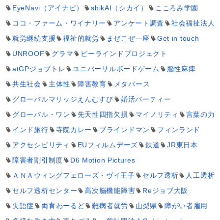
EyeNavi（アイナビ）
shikAI（シカイ）
こころみ学園
ココ・ファーム・ワイナリー
アンケート調査
社会福祉法人
就労継続支援
福祉的就労
まぜこぜ一座
Get in touch
UNROOF
グラマ
ビーラインドプロジェクト
atGPジョブトレ
ユニバーサルボードゲーム
脳性麻痺
共生社会
主体性
障害教育
メタバース
グローバルマリッジえんむすび
婚活パーティー
グローバル・ワン
先天性四指欠損
マイノリティ
言葉の力
インド旅行
寺院カレー
ブラインドマン
フィンランド
アクセシビリティ
EUフィルムデーズ
鉄道
JR東日本
障害者割引制度
D6 Motion Pictures
ＡＮＡウィングフェローズ・ヴイ王子
セルフ透析
人工透析
セルフ透析センター
高次脳機能障害
Reジョブ大阪
失語症
両育わーるど
難病者就労
山梨県
障がい者雇用