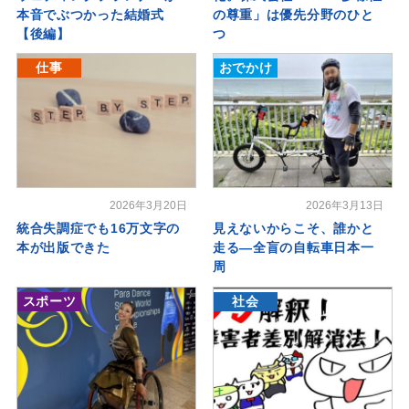
本音でぶつかった結婚式
の尊重」は優先分野のひと
【後編】
つ
仕事
おでかけ
2026年3月20日
2026年3月13日
統合失調症でも16万文字の
見えないからこそ、誰かと
本が出版できた
走る―全盲の自転車日本一
周
スポーツ
社会