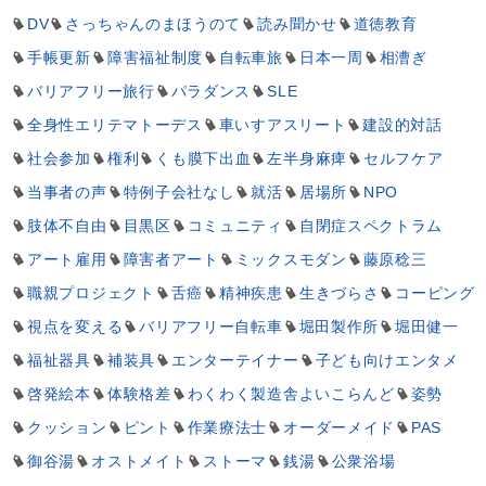
DV
さっちゃんのまほうのて
読み聞かせ
道徳教育
手帳更新
障害福祉制度
自転車旅
日本一周
相漕ぎ
バリアフリー旅行
パラダンス
SLE
全身性エリテマトーデス
車いすアスリート
建設的対話
社会参加
権利
くも膜下出血
左半身麻痺
セルフケア
当事者の声
特例子会社なし
就活
居場所
NPO
肢体不自由
目黒区
コミュニティ
自閉症スペクトラム
アート雇用
障害者アート
ミックスモダン
藤原稔三
職親プロジェクト
舌癌
精神疾患
生きづらさ
コーピング
視点を変える
バリアフリー自転車
堀田製作所
堀田健一
福祉器具
補装具
エンターテイナー
子ども向けエンタメ
啓発絵本
体験格差
わくわく製造舎よいこらんど
姿勢
クッション
ピント
作業療法士
オーダーメイド
PAS
御谷湯
オストメイト
ストーマ
銭湯
公衆浴場