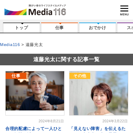
トップ
仕事
おでかけ
ス
Media116
遠藤光太
遠藤光太に関する記事一覧
仕事
その他
2024年8月21日
2024年3月22日
合理的配慮によって一人ひと
「見えない障害」を伝えるた