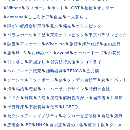
Vibone
ヴィボーン
ホスト
LGBT
福祉
オンテナ
onntena
こころケア
自立
一人暮らし
障がい者総合研究所
差別
偏見
オリンピック
パラスポーツ
平昌
東京オリンピック
東京パラリンピック
調査
アンケート
WheeLog
旅行
海外旅行
国内旅行
旅
H.I.S.
おゆみパイ
oyumi
オーバードーズ
お花見
引っ越し
新居探し
就労移行支援
シゴトライ
ヘルプマーク転売
補助器具
TENGA
五月病
ソーシャルフットボール
薬
タンデム自転車
夏
イベント
海
結婚
恋愛
ユニバーサルデザイン
特例子会社
メイク
難病
入院
病院
解離性障がい
当事者
片麻痺
半身麻痺
下肢装具
仕事
LGBTQ
セクシュアルマイノリティ
ネフローゼ症候群
発症
病気
患者会
IBD
NHK
自閉症
愛の手帳
療育手帳
グルメ