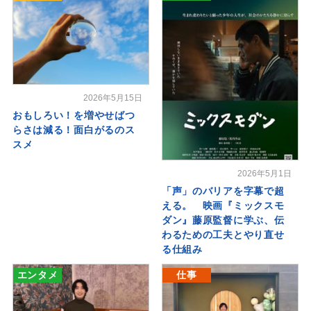
2026年5月15日
おもしろい！を増やせばつ
らさは減る！面白がるのス
スメ
2026年5月1日
「声」のバリアを字幕で超
える。 映画『ミックスモ
ダン』藤原監督に学ぶ、伝
わるための工夫とやり直せ
る仕組み
エンタメ
仕事