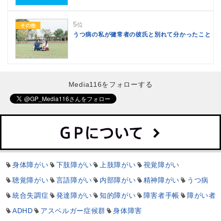
5
位
その他
うつ病の私が健常者の彼氏と別れて分かったこと
Media116をフォローする
身体障がい
下肢障がい
上肢障がい
視覚障がい
聴覚障がい
言語障がい
内部障がい
精神障がい
うつ病
統合失調症
発達障がい
知的障がい
障害者手帳
障がい者
ADHD
アスペルガー症候群
身体障害