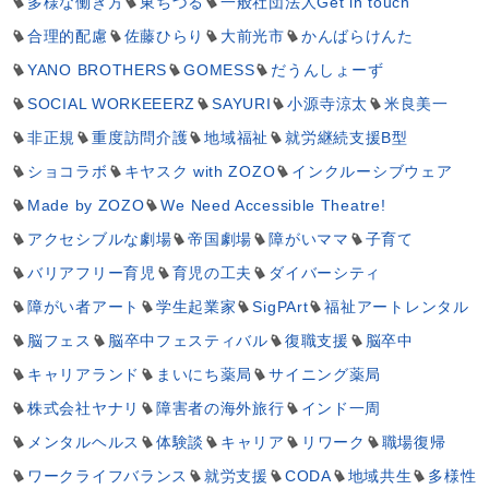
多様な働き方
東ちづる
一般社団法人Get in touch
合理的配慮
佐藤ひらり
大前光市
かんばらけんた
YANO BROTHERS
GOMESS
だうんしょーず
SOCIAL WORKEEERZ
SAYURI
小源寺涼太
米良美一
非正規
重度訪問介護
地域福祉
就労継続支援B型
ショコラボ
キヤスク with ZOZO
インクルーシブウェア
Made by ZOZO
We Need Accessible Theatre!
アクセシブルな劇場
帝国劇場
障がいママ
子育て
バリアフリー育児
育児の工夫
ダイバーシティ
障がい者アート
学生起業家
SigPArt
福祉アートレンタル
脳フェス
脳卒中フェスティバル
復職支援
脳卒中
キャリアランド
まいにち薬局
サイニング薬局
株式会社ヤナリ
障害者の海外旅行
インド一周
メンタルヘルス
体験談
キャリア
リワーク
職場復帰
ワークライフバランス
就労支援
CODA
地域共生
多様性