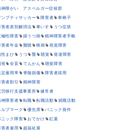
精神障がい アスペルガー症候群
アンプティサッカー
障害者
車椅子
障害者差別解消法
車いす
うつ症状
双極性障害
躁うつ病
精神障害者手帳
障害者年金
難聴
映画
視覚障害
脳性まひ
うつ
聾
聴覚
発達障害
弱視
全盲
てんかん
聴覚障害
法定雇用率
脊髄損傷
障害者採用
障害者割引
精神障害
就労移行支援事業所
健常者
精神障害者
転職
転職活動
就職活動
ヘルプマーク
優先席
パニック発作
パニック障害
おでかけ
紅葉
障害者雇用
超福祉展