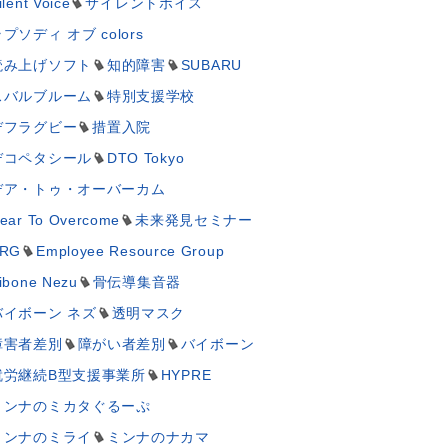
ilent Voice
サイレントボイス
プソディ オブ colors
読み上げソフト
知的障害
SUBARU
スバルブルーム
特別支援学校
デフラグビー
措置入院
デコペタシール
DTO Tokyo
デア・トゥ・オーバーカム
ear To Overcome
未来発見セミナー
RG
Employee Resource Group
ibone Nezu
骨伝導集音器
バイボーン ネズ
透明マスク
障害者差別
障がい者差別
バイボーン
就労継続B型支援事業所
HYPRE
ミンナのミカタぐるーぷ
ミンナのミライ
ミンナのナカマ