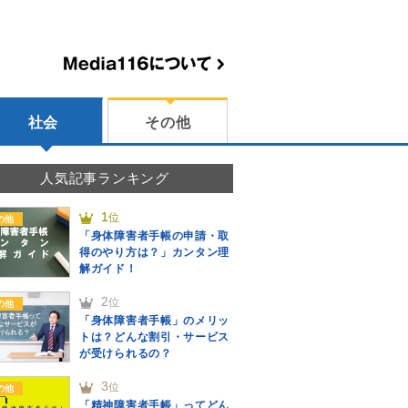
社会
その他
人気記事ランキング
1
位
の他
「身体障害者手帳の申請・取
得のやり方は？」カンタン理
解ガイド！
2
位
の他
「身体障害者手帳」のメリッ
トは？どんな割引・サービス
が受けられるの？
3
位
の他
「精神障害者手帳」ってどん