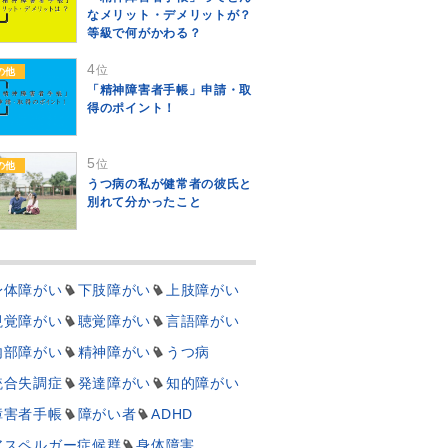
なメリット・デメリットが？
等級で何がかわる？
4
位
の他
「精神障害者手帳」申請・取
得のポイント！
5
位
の他
うつ病の私が健常者の彼氏と
別れて分かったこと
身体障がい
下肢障がい
上肢障がい
視覚障がい
聴覚障がい
言語障がい
内部障がい
精神障がい
うつ病
統合失調症
発達障がい
知的障がい
障害者手帳
障がい者
ADHD
アスペルガー症候群
身体障害