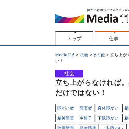
トップ
仕事
Media116
社会
その他
立ち上が
い！
社会
立ち上がらなければ。
だけではない！
障がい者
障害者
身体障がい
精
精神障害
車椅子
下肢障がい
精
聴覚障害
発達障害
上肢障がい