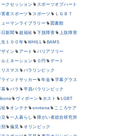
トークセッション
スポーツオブハート
障害者スポーツ
スポーツ
ＬＧＢＴ
ヒューマンライブラリー
図書館
毎日新聞
超福祉
下肢障害
上肢障害
人生１００年
WHILL
BAMS
デザイン
アート
バリアフリー
イルミネーション
０円
デート
クリスマス
パラリンピック
ブラインドサッカー
年金
字幕グラス
字幕
パラ
平昌パラリンピック
ibone
ヴィボーン
ホスト
LGBT
福祉
オンテナ
onntena
こころケア
自立
一人暮らし
障がい者総合研究所
差別
偏見
オリンピック
パラスポーツ
平昌
東京オリンピック