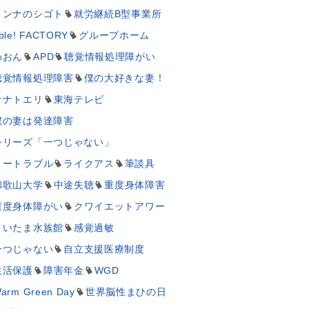
ミンナのシゴト
就労継続B型事業所
ble! FACTORY
グループホーム
わおん
APD
聴覚情報処理障がい
聴覚情報処理障害
僕の大好きな妻！
ナナトエリ
東海テレビ
僕の妻は発達障害
シリーズ「一つじゃない」
ノートラブル
ライクアス
筆談具
和歌山大学
中途失聴
重度身体障害
重度身体障がい
クワイエットアワー
さいたま水族館
感覚過敏
一つじゃない
自立支援医療制度
生活保護
障害年金
WGD
arm Green Day
世界脳性まひの日