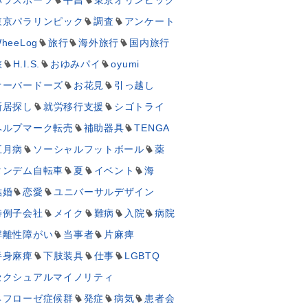
東京パラリンピック
調査
アンケート
heeLog
旅行
海外旅行
国内旅行
旅
H.I.S.
おゆみパイ
oyumi
オーバードーズ
お花見
引っ越し
新居探し
就労移行支援
シゴトライ
ヘルプマーク転売
補助器具
TENGA
五月病
ソーシャルフットボール
薬
タンデム自転車
夏
イベント
海
結婚
恋愛
ユニバーサルデザイン
特例子会社
メイク
難病
入院
病院
解離性障がい
当事者
片麻痺
半身麻痺
下肢装具
仕事
LGBTQ
セクシュアルマイノリティ
ネフローゼ症候群
発症
病気
患者会