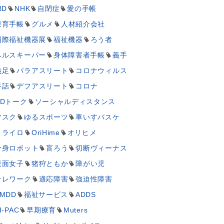
BD
NHK
自閉症
愛の手帳
療育手帳
グルメ
人材紹介会社
国際福祉機器展
福祉機器
ろう者
ヘルスキーパー
身体障害者手帳
義手
義足
パラアスリート
コロナウィルス
手話
デフアスリート
コロナ
UDトーク
ソーシャルディスタンス
マスク
ゆるスポーツ
車いすバスケ
ミライロ
OriHime
オリヒメ
分身ロボット
盲ろう
切断ヴィーナス
仮面女子
猪狩ともか
障がい児
テレワーク
適応障害
強迫性障害
MDD
福祉サービス
ADDS
I-PAC
早期療育
Muters