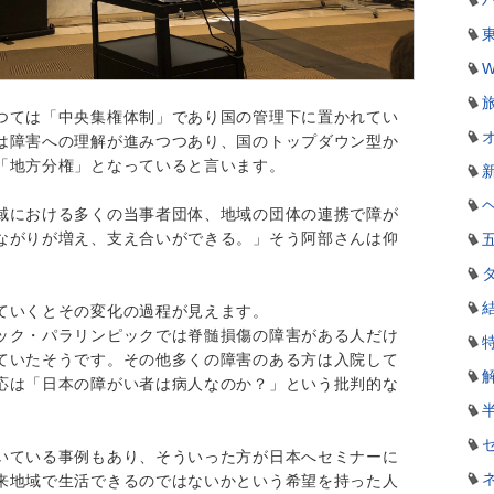
W
つては「中央集権体制」であり国の管理下に置かれてい
は障害への理解が進みつつあり、国のトップダウン型か
「地方分権」となっていると言います。
域における多くの当事者団体、地域の団体の連携で障が
ながりが増え、支え合いができる。」そう阿部さんは仰
ていくとその変化の過程が見えます。
ック・パラリンピックでは脊髄損傷の障害がある人だけ
ていたそうです。その他多くの障害のある方は入院して
応は「日本の障がい者は病人なのか？」という批判的な
いている事例もあり、そういった方が日本へセミナーに
来地域で生活できるのではないかという希望を持った人