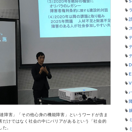
S
ラ
D
E
V
発達障害」「その他心身の機能障害」というワードが含ま
害だけではなく社会の中にバリアがあるという「社会的
した。