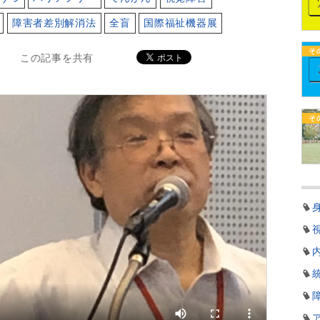
障害者差別解消法
全盲
国際福祉機器展
そ
この記事を共有
そ