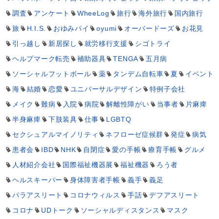
調査
アンケート
WheeLog
旅行
海外旅行
国内旅行
旅
H.I.S.
おゆみパイ
oyumi
オーバードーズ
お花見
引っ越し
新居探し
就労移行支援
シゴトライ
ヘルプマーク転売
補助器具
TENGA
五月病
ソーシャルフットボール
薬
タンデム自転車
夏
イベント
海
結婚
恋愛
ユニバーサルデザイン
特例子会社
メイク
難病
入院
病院
解離性障がい
当事者
片麻痺
半身麻痺
下肢装具
仕事
LGBTQ
セクシュアルマイノリティ
ネフローゼ症候群
発症
病気
患者会
IBD
NHK
自閉症
愛の手帳
療育手帳
グルメ
人材紹介会社
国際福祉機器展
福祉機器
ろう者
ヘルスキーパー
身体障害者手帳
義手
義足
パラアスリート
コロナウィルス
手話
デフアスリート
コロナ
UDトーク
ソーシャルディスタンス
マスク