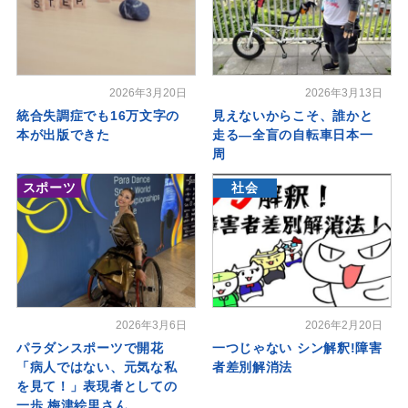
2026年3月20日
2026年3月13日
統合失調症でも16万文字の
見えないからこそ、誰かと
本が出版できた
走る―全盲の自転車日本一
周
スポーツ
社会
2026年3月6日
2026年2月20日
パラダンスポーツで開花
一つじゃない シン解釈!障害
「病人ではない、元気な私
者差別解消法
を見て！」表現者としての
一歩 梅津絵里さん