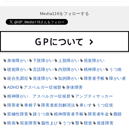
Media116をフォローする
身体障がい
下肢障がい
上肢障がい
視覚障がい
聴覚障がい
言語障がい
内部障がい
精神障がい
うつ病
統合失調症
発達障がい
知的障がい
障害者手帳
障がい者
ADHD
アスペルガー症候群
身体障害
精神障がい アスペルガー症候群
アンプティサッカー
障害者
車椅子
障害者差別解消法
車いす
うつ症状
双極性障害
躁うつ病
精神障害者手帳
障害者年金
難聴
映画
視覚障害
脳性まひ
うつ
聾
聴覚
発達障害