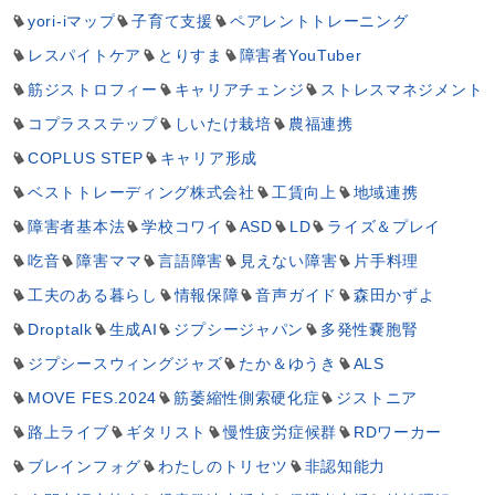
yori-iマップ
子育て支援
ペアレントトレーニング
レスパイトケア
とりすま
障害者YouTuber
筋ジストロフィー
キャリアチェンジ
ストレスマネジメント
コプラスステップ
しいたけ栽培
農福連携
COPLUS STEP
キャリア形成
ベストトレーディング株式会社
工賃向上
地域連携
障害者基本法
学校コワイ
ASD
LD
ライズ＆プレイ
吃音
障害ママ
言語障害
見えない障害
片手料理
工夫のある暮らし
情報保障
音声ガイド
森田かずよ
Droptalk
生成AI
ジプシージャパン
多発性嚢胞腎
ジプシースウィングジャズ
たか＆ゆうき
ALS
MOVE FES.2024
筋萎縮性側索硬化症
ジストニア
路上ライブ
ギタリスト
慢性疲労症候群
RDワーカー
ブレインフォグ
わたしのトリセツ
非認知能力