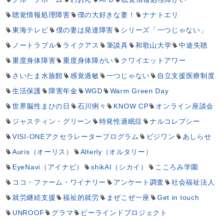
聴覚情報処理障害
僕の大好きな妻！
ナナトエリ
東海テレビ
僕の妻は発達障害
シリーズ「一つじゃない」
ノートラブル
ライクアス
筆談具
和歌山大学
中途失聴
重度身体障害
重度身体障がい
クワイエットアワー
さいたま水族館
感覚過敏
一つじゃない
自立支援医療制度
生活保護
障害年金
WGD
Warm Green Day
世界脳性まひの日
石川悧々
KNOW CP
オンライン座談会
ジャスティン・グリーン
特発性過眠症
ナルコレプシー
VISI-ONEアクセラレータープログラム
ビジワン
あしらせ
Auris（オーリス）
Alterly（オルタリー）
EyeNavi（アイナビ）
shikAI（シカイ）
こころみ学園
ココ・ファーム・ワイナリー
アンケート調査
社会福祉法人
就労継続支援
福祉的就労
まぜこぜ一座
Get in touch
UNROOF
グラマ
ビーラインドプロジェクト