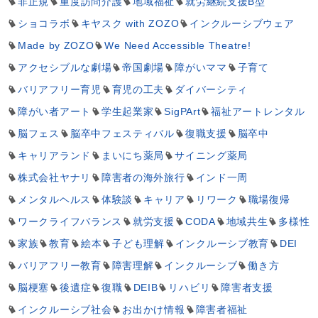
非正規
重度訪問介護
地域福祉
就労継続支援B型
ショコラボ
キヤスク with ZOZO
インクルーシブウェア
Made by ZOZO
We Need Accessible Theatre!
アクセシブルな劇場
帝国劇場
障がいママ
子育て
バリアフリー育児
育児の工夫
ダイバーシティ
障がい者アート
学生起業家
SigPArt
福祉アートレンタル
脳フェス
脳卒中フェスティバル
復職支援
脳卒中
キャリアランド
まいにち薬局
サイニング薬局
株式会社ヤナリ
障害者の海外旅行
インド一周
メンタルヘルス
体験談
キャリア
リワーク
職場復帰
ワークライフバランス
就労支援
CODA
地域共生
多様性
家族
教育
絵本
子ども理解
インクルーシブ教育
DEI
バリアフリー教育
障害理解
インクルーシブ
働き方
脳梗塞
後遺症
復職
DEIB
リハビリ
障害者支援
インクルーシブ社会
お出かけ情報
障害者福祉