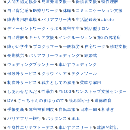
人間力認定協会
児童発達支援士
保護者支援
特性理解
自己肯定感
医療リワーク
休職
コミュニケーション支援
障害者用駐車場
バリアフリー法
生活記録表
ableto
ディーセントワーク・ラボ
障害学生
対話型サロン
自己理解
キャリア支援
インクルージョン
第3の居場所
障がい学生
プログラマー
一般就労
在宅ワーク
移動支援
長期就労
バリアフリーウェディング
結婚式
ウェディングプランナー
車いすウェディング
保険外サービス
クラウドケア
テクノツール
制度外サービス
戦力としての雇用
柔軟な雇用
しあわせなみだ
性暴力
#8103
ワンストップ支援センター
DV
さっちゃんのまほうのて
読み聞かせ
道徳教育
手帳更新
障害福祉制度
自転車旅
日本一周
相漕ぎ
バリアフリー旅行
パラダンス
SLE
全身性エリテマトーデス
車いすアスリート
建設的対話