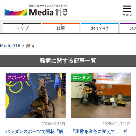
トップ
仕事
おでかけ
ス
Media116
難病
難病に関する記事一覧
スポーツ
エンタメ
2026年3月6日
2025年11月21日
パラダンスポーツで開花「病
「困難を音色に変えて ― ギ