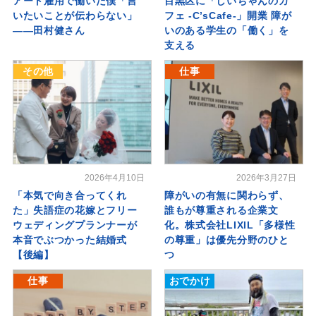
アート雇用で働いた僕「言
目黒区に「しいちゃんのカ
いたいことが伝わらない」
フェ -C’sCafe-」開業 障が
――田村健さん
いのある学生の「働く」を
支える
その他
仕事
2026年4月10日
2026年3月27日
「本気で向き合ってくれ
障がいの有無に関わらず、
た」失語症の花嫁とフリー
誰もが尊重される企業文
ウェディングプランナーが
化。株式会社LIXIL「多様性
本音でぶつかった結婚式
の尊重」は優先分野のひと
【後編】
つ
仕事
おでかけ