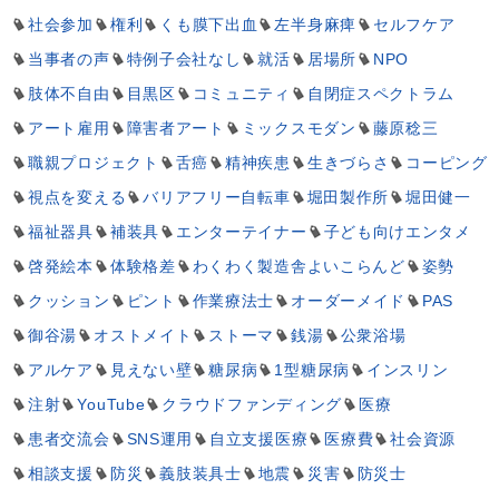
社会参加
権利
くも膜下出血
左半身麻痺
セルフケア
当事者の声
特例子会社なし
就活
居場所
NPO
肢体不自由
目黒区
コミュニティ
自閉症スペクトラム
アート雇用
障害者アート
ミックスモダン
藤原稔三
職親プロジェクト
舌癌
精神疾患
生きづらさ
コーピング
視点を変える
バリアフリー自転車
堀田製作所
堀田健一
福祉器具
補装具
エンターテイナー
子ども向けエンタメ
啓発絵本
体験格差
わくわく製造舎よいこらんど
姿勢
クッション
ピント
作業療法士
オーダーメイド
PAS
御谷湯
オストメイト
ストーマ
銭湯
公衆浴場
アルケア
見えない壁
糖尿病
1型糖尿病
インスリン
注射
YouTube
クラウドファンディング
医療
患者交流会
SNS運用
自立支援医療
医療費
社会資源
相談支援
防災
義肢装具士
地震
災害
防災士