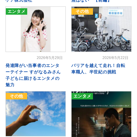
ケア株式会社
無はない 【前編】
エンタメ
その他
2026年5月29日
2026年5月22日
発達障がい当事者のエンタ
バリアを越えて走れ！自転
ーテイナー すがなるみさん
車職人、半世紀の挑戦
子どもに届けるエンタメの
魅力
その他
エンタメ