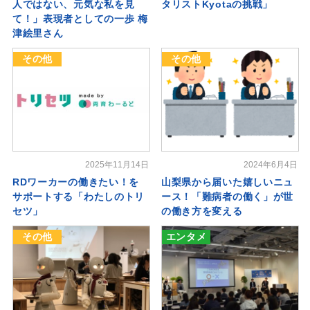
人ではない、元気な私を見
タリストKyotaの挑戦」
て！」表現者としての一歩 梅
津絵里さん
その他
その他
2025年11月14日
2024年6月4日
RDワーカーの働きたい！を
山梨県から届いた嬉しいニュ
サポートする「わたしのトリ
ース！「難病者の働く」が世
セツ」
の働き方を変える
その他
エンタメ