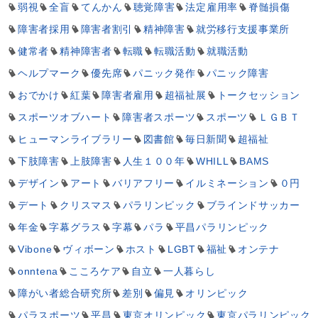
弱視
全盲
てんかん
聴覚障害
法定雇用率
脊髄損傷
障害者採用
障害者割引
精神障害
就労移行支援事業所
健常者
精神障害者
転職
転職活動
就職活動
ヘルプマーク
優先席
パニック発作
パニック障害
おでかけ
紅葉
障害者雇用
超福祉展
トークセッション
スポーツオブハート
障害者スポーツ
スポーツ
ＬＧＢＴ
ヒューマンライブラリー
図書館
毎日新聞
超福祉
下肢障害
上肢障害
人生１００年
WHILL
BAMS
デザイン
アート
バリアフリー
イルミネーション
０円
デート
クリスマス
パラリンピック
ブラインドサッカー
年金
字幕グラス
字幕
パラ
平昌パラリンピック
Vibone
ヴィボーン
ホスト
LGBT
福祉
オンテナ
onntena
こころケア
自立
一人暮らし
障がい者総合研究所
差別
偏見
オリンピック
パラスポーツ
平昌
東京オリンピック
東京パラリンピック