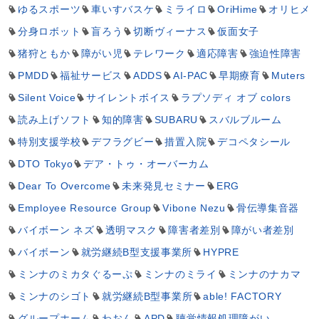
ゆるスポーツ
車いすバスケ
ミライロ
OriHime
オリヒメ
分身ロボット
盲ろう
切断ヴィーナス
仮面女子
猪狩ともか
障がい児
テレワーク
適応障害
強迫性障害
PMDD
福祉サービス
ADDS
AI-PAC
早期療育
Muters
Silent Voice
サイレントボイス
ラプソディ オブ colors
読み上げソフト
知的障害
SUBARU
スバルブルーム
特別支援学校
デフラグビー
措置入院
デコペタシール
DTO Tokyo
デア・トゥ・オーバーカム
Dear To Overcome
未来発見セミナー
ERG
Employee Resource Group
Vibone Nezu
骨伝導集音器
バイボーン ネズ
透明マスク
障害者差別
障がい者差別
バイボーン
就労継続B型支援事業所
HYPRE
ミンナのミカタぐるーぷ
ミンナのミライ
ミンナのナカマ
ミンナのシゴト
就労継続B型事業所
able! FACTORY
グループホーム
わおん
APD
聴覚情報処理障がい