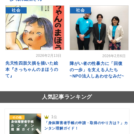
社会
社会
2026年2月13日
2026年2月6日
先天性四肢欠損を描いた絵
障がい者の性暴力に「回復
本『さっちゃんのまほうの
の一歩」を支える人たち
て』
~NPO法人しあわせなみだ~
人気記事ランキング
1
位
その他
「身体障害者手帳の申請・取得のやり方は？」カ
ンタン理解ガイド！