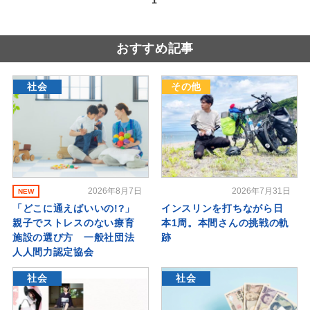
1
おすすめ記事
社会
その他
2026年8月7日
2026年7月31日
NEW
「どこに通えばいいの!?」
インスリンを打ちながら日
親子でストレスのない療育
本1周。本間さんの挑戦の軌
施設の選び方 一般社団法
跡
人人間力認定協会
社会
社会