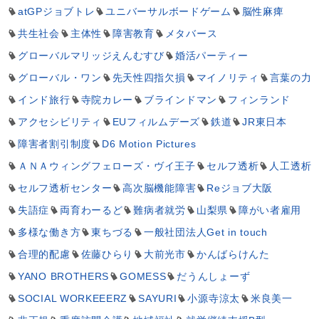
atGPジョブトレ
ユニバーサルボードゲーム
脳性麻痺
共生社会
主体性
障害教育
メタバース
グローバルマリッジえんむすび
婚活パーティー
グローバル・ワン
先天性四指欠損
マイノリティ
言葉の力
インド旅行
寺院カレー
ブラインドマン
フィンランド
アクセシビリティ
EUフィルムデーズ
鉄道
JR東日本
障害者割引制度
D6 Motion Pictures
ＡＮＡウィングフェローズ・ヴイ王子
セルフ透析
人工透析
セルフ透析センター
高次脳機能障害
Reジョブ大阪
失語症
両育わーるど
難病者就労
山梨県
障がい者雇用
多様な働き方
東ちづる
一般社団法人Get in touch
合理的配慮
佐藤ひらり
大前光市
かんばらけんた
YANO BROTHERS
GOMESS
だうんしょーず
SOCIAL WORKEEERZ
SAYURI
小源寺涼太
米良美一