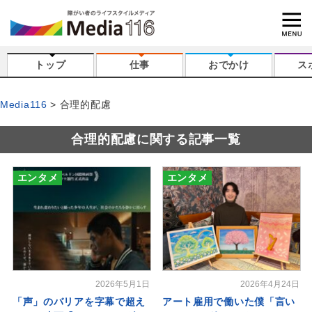
トップ
仕事
おでかけ
ス
Media116
合理的配慮
合理的配慮に関する記事一覧
エンタメ
エンタメ
2026年5月1日
2026年4月24日
「声」のバリアを字幕で超え
アート雇用で働いた僕「言い