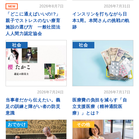
2026年8月7日
2026年7月31日
NEW
「どこに通えばいいの!?」
インスリンを打ちながら日
親子でストレスのない療育
本1周。本間さんの挑戦の軌
施設の選び方 一般社団法
跡
人人間力認定協会
社会
社会
2026年7月24日
2026年7月17日
当事者だから伝えたい。義
医療費の負担を減らす「自
足の訓練と障がい者の防災
立支援医療（精神通院医
意識
療）」とは？
おでかけ
その他