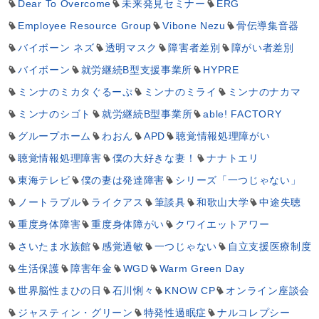
Dear To Overcome
未来発見セミナー
ERG
Employee Resource Group
Vibone Nezu
骨伝導集音器
バイボーン ネズ
透明マスク
障害者差別
障がい者差別
バイボーン
就労継続B型支援事業所
HYPRE
ミンナのミカタぐるーぷ
ミンナのミライ
ミンナのナカマ
ミンナのシゴト
就労継続B型事業所
able! FACTORY
グループホーム
わおん
APD
聴覚情報処理障がい
聴覚情報処理障害
僕の大好きな妻！
ナナトエリ
東海テレビ
僕の妻は発達障害
シリーズ「一つじゃない」
ノートラブル
ライクアス
筆談具
和歌山大学
中途失聴
重度身体障害
重度身体障がい
クワイエットアワー
さいたま水族館
感覚過敏
一つじゃない
自立支援医療制度
生活保護
障害年金
WGD
Warm Green Day
世界脳性まひの日
石川悧々
KNOW CP
オンライン座談会
ジャスティン・グリーン
特発性過眠症
ナルコレプシー