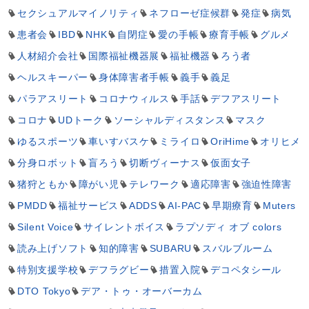
セクシュアルマイノリティ
ネフローゼ症候群
発症
病気
患者会
IBD
NHK
自閉症
愛の手帳
療育手帳
グルメ
人材紹介会社
国際福祉機器展
福祉機器
ろう者
ヘルスキーパー
身体障害者手帳
義手
義足
パラアスリート
コロナウィルス
手話
デフアスリート
コロナ
UDトーク
ソーシャルディスタンス
マスク
ゆるスポーツ
車いすバスケ
ミライロ
OriHime
オリヒメ
分身ロボット
盲ろう
切断ヴィーナス
仮面女子
猪狩ともか
障がい児
テレワーク
適応障害
強迫性障害
PMDD
福祉サービス
ADDS
AI-PAC
早期療育
Muters
Silent Voice
サイレントボイス
ラプソディ オブ colors
読み上げソフト
知的障害
SUBARU
スバルブルーム
特別支援学校
デフラグビー
措置入院
デコペタシール
DTO Tokyo
デア・トゥ・オーバーカム