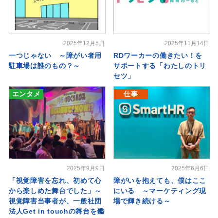
2025年12月5日
2025年11月14日
一つじゃない ～障がい者用
RDワーカーの働きたい！を
駐車場は誰のもの？～
サポートする「わたしのトリ
セツ」
エンタメ
仕事
2025年9月9日
2025年6月6日
「視覚障害を忘れ、初めて心
障がいを抱えても、僕はここ
から楽しめた舞台でした」～
にいる ～マーケティング現
視覚障害当事者が、一般社団
場で輝き続ける～
法人Get in touchの舞台を鑑