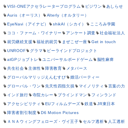
VISI-ONEアクセラレータープログラム
ビジワン
あしらせ
Auris（オーリス）
Alterly（オルタリー）
EyeNavi（アイナビ）
shikAI（シカイ）
こころみ学園
ココ・ファーム・ワイナリー
アンケート調査
社会福祉法人
就労継続支援
福祉的就労
まぜこぜ一座
Get in touch
UNROOF
グラマ
ビーラインドプロジェクト
atGPジョブトレ
ユニバーサルボードゲーム
脳性麻痺
共生社会
主体性
障害教育
メタバース
グローバルマリッジえんむすび
婚活パーティー
グローバル・ワン
先天性四指欠損
マイノリティ
言葉の力
インド旅行
寺院カレー
ブラインドマン
フィンランド
アクセシビリティ
EUフィルムデーズ
鉄道
JR東日本
障害者割引制度
D6 Motion Pictures
ＡＮＡウィングフェローズ・ヴイ王子
セルフ透析
人工透析