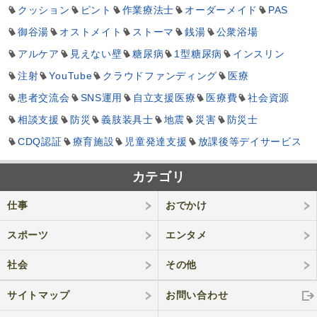
クッション
ピント
作業療法士
オーダーメイド
PAS
御谷湯
オストメイト
ストーマ
銭湯
公衆浴場
アルケア
見えない壁
糖尿病
1型糖尿病
インスリン
注射
YouTube
クラウドファンディング
医療
患者交流会
SNS運用
自立支援医療
医療費
社会資源
相談支援
防災
義肢装具士
地震
災害
防災士
CDQ認証
療育施設
児童発達支援
放課後等デイサービス
カテゴリ
仕事
おでかけ
スポーツ
エンタメ
社会
その他
サイトマップ
お問い合わせ