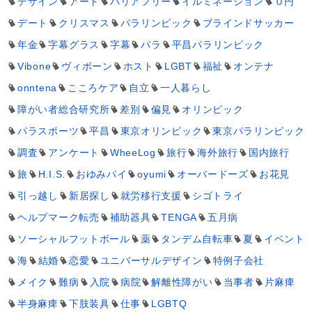
デザイン
アート
バリアフリー
イルミネーション
０円
デート
クリスマス
パラリンピック
ブラインドサッカー
年金
字幕グラス
字幕
パラ
平昌パラリンピック
Vibone
ヴィボーン
ホスト
LGBT
福祉
オンテナ
onntena
こころケア
自立
一人暮らし
障がい者総合研究所
差別
偏見
オリンピック
パラスポーツ
平昌
東京オリンピック
東京パラリンピック
調査
アンケート
WheeLog
旅行
海外旅行
国内旅行
旅
H.I.S.
おゆみパイ
oyumi
オーバードーズ
お花見
引っ越し
新居探し
就労移行支援
シゴトライ
ヘルプマーク転売
補助器具
TENGA
五月病
ソーシャルフットボール
薬
タンデム自転車
夏
イベント
海
結婚
恋愛
ユニバーサルデザイン
特例子会社
メイク
難病
入院
病院
解離性障がい
当事者
片麻痺
半身麻痺
下肢装具
仕事
LGBTQ