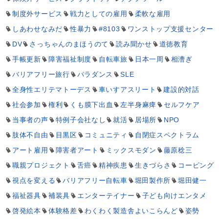
制度外サービス
戦力としての雇用
柔軟な雇用
しあわせなみだ
性暴力
#8103
ワンストップ支援センター
DV
さっちゃんのまほうのて
読み聞かせ
道徳教育
手帳更新
障害福祉制度
自転車旅
日本一周
相漕ぎ
バリアフリー旅行
パラダンス
SLE
全身性エリテマトーデス
車いすアスリート
建設的対話
社会参加
権利
くも膜下出血
左半身麻痺
セルフケア
当事者の声
特例子会社なし
就活
居場所
NPO
肢体不自由
目黒区
コミュニティ
自閉症スペクトラム
アート雇用
障害者アート
ミックスモダン
藤原稔三
職親プロジェクト
舌癌
精神疾患
生きづらさ
コーピング
視点を変える
バリアフリー自転車
堀田製作所
堀田健一
福祉器具
補装具
エンターテイナー
子ども向けエンタメ
啓発絵本
体験格差
わくわく製造舎よいこらんど
姿勢