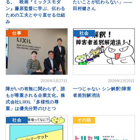
る。 映画『ミックスモダ
たいことが伝わらない」――
ン』藤原監督に学ぶ、伝わる
田村健さん
ための工夫とやり直せる仕組
み
仕事
社会
2026年3月27日
2026年2月20日
障がいの有無に関わらず、誰
一つじゃない シン解釈!障害
もが尊重される企業文化。株
者差別解消法
式会社LIXIL「多様性の尊
重」は優先分野のひとつ
社会
その他