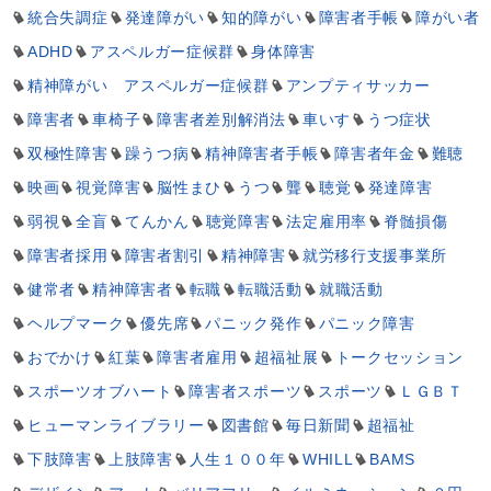
統合失調症
発達障がい
知的障がい
障害者手帳
障がい者
ADHD
アスペルガー症候群
身体障害
精神障がい アスペルガー症候群
アンプティサッカー
障害者
車椅子
障害者差別解消法
車いす
うつ症状
双極性障害
躁うつ病
精神障害者手帳
障害者年金
難聴
映画
視覚障害
脳性まひ
うつ
聾
聴覚
発達障害
弱視
全盲
てんかん
聴覚障害
法定雇用率
脊髄損傷
障害者採用
障害者割引
精神障害
就労移行支援事業所
健常者
精神障害者
転職
転職活動
就職活動
ヘルプマーク
優先席
パニック発作
パニック障害
おでかけ
紅葉
障害者雇用
超福祉展
トークセッション
スポーツオブハート
障害者スポーツ
スポーツ
ＬＧＢＴ
ヒューマンライブラリー
図書館
毎日新聞
超福祉
下肢障害
上肢障害
人生１００年
WHILL
BAMS