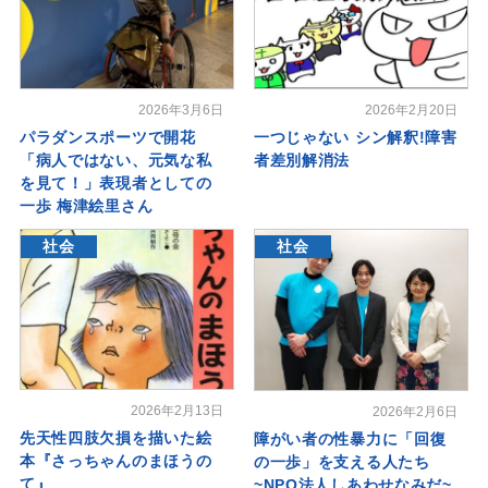
2026年3月6日
2026年2月20日
パラダンスポーツで開花
一つじゃない シン解釈!障害
「病人ではない、元気な私
者差別解消法
を見て！」表現者としての
一歩 梅津絵里さん
社会
社会
2026年2月13日
2026年2月6日
先天性四肢欠損を描いた絵
障がい者の性暴力に「回復
本『さっちゃんのまほうの
の一歩」を支える人たち
て』
~NPO法人しあわせなみだ~