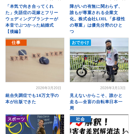
「本気で向き合ってくれ
障がいの有無に関わらず、
た」失語症の花嫁とフリー
誰もが尊重される企業文
ウェディングプランナーが
化。株式会社LIXIL「多様性
本音でぶつかった結婚式
の尊重」は優先分野のひと
【後編】
つ
仕事
おでかけ
2026年3月20日
2026年3月13日
統合失調症でも16万文字の
見えないからこそ、誰かと
本が出版できた
走る―全盲の自転車日本一
周
スポーツ
社会