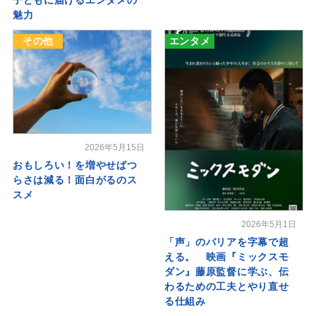
魅力
その他
エンタメ
2026年5月15日
おもしろい！を増やせばつ
らさは減る！面白がるのス
スメ
2026年5月1日
「声」のバリアを字幕で超
える。 映画『ミックスモ
ダン』藤原監督に学ぶ、伝
わるための工夫とやり直せ
る仕組み