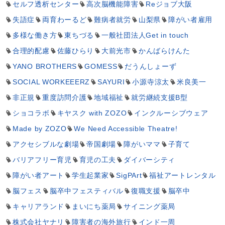
セルフ透析センター
高次脳機能障害
Reジョブ大阪
失語症
両育わーるど
難病者就労
山梨県
障がい者雇用
多様な働き方
東ちづる
一般社団法人Get in touch
合理的配慮
佐藤ひらり
大前光市
かんばらけんた
YANO BROTHERS
GOMESS
だうんしょーず
SOCIAL WORKEEERZ
SAYURI
小源寺涼太
米良美一
非正規
重度訪問介護
地域福祉
就労継続支援B型
ショコラボ
キヤスク with ZOZO
インクルーシブウェア
Made by ZOZO
We Need Accessible Theatre!
アクセシブルな劇場
帝国劇場
障がいママ
子育て
バリアフリー育児
育児の工夫
ダイバーシティ
障がい者アート
学生起業家
SigPArt
福祉アートレンタル
脳フェス
脳卒中フェスティバル
復職支援
脳卒中
キャリアランド
まいにち薬局
サイニング薬局
株式会社ヤナリ
障害者の海外旅行
インド一周