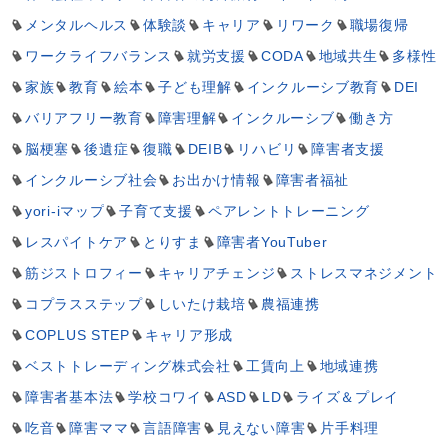
メンタルヘルス
体験談
キャリア
リワーク
職場復帰
ワークライフバランス
就労支援
CODA
地域共生
多様性
家族
教育
絵本
子ども理解
インクルーシブ教育
DEI
バリアフリー教育
障害理解
インクルーシブ
働き方
脳梗塞
後遺症
復職
DEIB
リハビリ
障害者支援
インクルーシブ社会
お出かけ情報
障害者福祉
yori-iマップ
子育て支援
ペアレントトレーニング
レスパイトケア
とりすま
障害者YouTuber
筋ジストロフィー
キャリアチェンジ
ストレスマネジメント
コプラスステップ
しいたけ栽培
農福連携
COPLUS STEP
キャリア形成
ベストトレーディング株式会社
工賃向上
地域連携
障害者基本法
学校コワイ
ASD
LD
ライズ＆プレイ
吃音
障害ママ
言語障害
見えない障害
片手料理