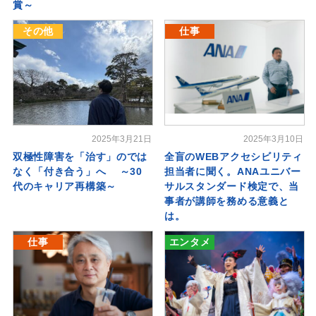
賞～
その他
仕事
2025年3月21日
2025年3月10日
双極性障害を「治す」のでは
全盲のWEBアクセシビリティ
なく「付き合う」へ ～30
担当者に聞く。ANAユニバー
代のキャリア再構築～
サルスタンダード検定で、当
事者が講師を務める意義と
は。
仕事
エンタメ