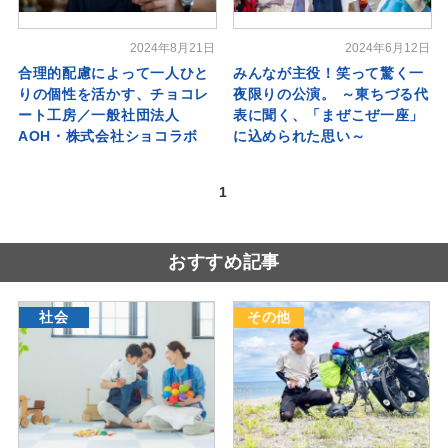
2024年8月21日
2024年6月12日
合理的配慮によって一人ひと
みんなが主役！笑って驚く一
りの個性を活かす、チョコレ
夜限りの公演。 ～東ちづる代
ート工房／一般社団法人
表に聞く、「まぜこぜ一座」
AOH・株式会社ショコラボ
に込められた思い～
1
おすすめ記事
社会
その他